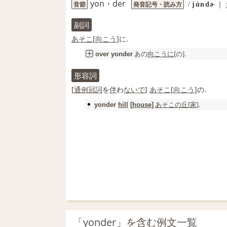
yon・der
音節
発音記号・読み方
/
jάndɚ
｜
副詞
あそこ
[
向こう
]に.
あの
向こうに
[の].
over
yonder
形容詞
[
通例
冠詞
を
伴
わ
ないで
]
あそこ
[
向こう
]の.
あそこの
丘
[
家
].
yonder
hill
[
house
]
「yonder」を含む例文一覧