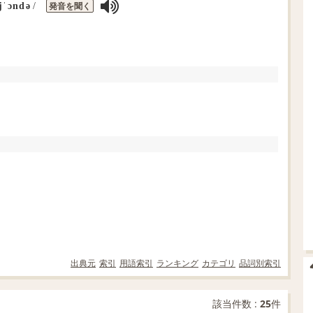
発音を聞く
jˈɔndə
/
出典元
索引
用語索引
ランキング
カテゴリ
品詞別索引
該当件数 :
25
件