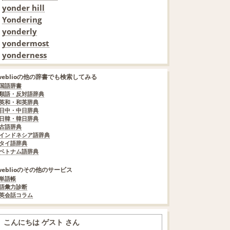
yonder hill
Yondering
yonderly
yondermost
yonderness
weblioの他の辞書でも検索してみる
国語辞書
類語・反対語辞典
英和・和英辞典
日中・中日辞典
日韓・韓日辞典
古語辞典
インドネシア語辞典
タイ語辞典
ベトナム語辞典
weblioのその他のサービス
単語帳
語彙力診断
英会話コラム
こんにちは ゲスト さん