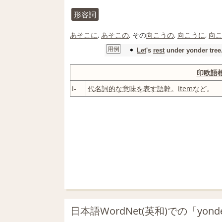
形容詞
あそこに
,
あそこの
, その
向こうの
,
向こうに
,
向
用例
Let
's
rest
under yonder tree
印欧語
i-
代名詞
的な
意味
を表す
語幹
。
item
など。
日本語WordNet(英和)での「yon