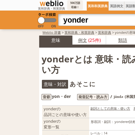
506万語
英和和英辞典
英語例文
英語
収録！
英和辞典・和英辞典
Weblio 辞書
>
英和辞典・和英辞典
>
英和辞典
>
yonderの
意味
例文
(25件)
類語
yonderとは 意味・
い方
あそこに
意味・対訳
yon・der
/
(米国
音節
発音記号・読み方
jάndɚ
yonderの
副詞としての意味・使い方
品詞ごとの意味や使い方
yonderの
形容詞・副詞：
yonderer
(比
変形一覧
レベル
：
14