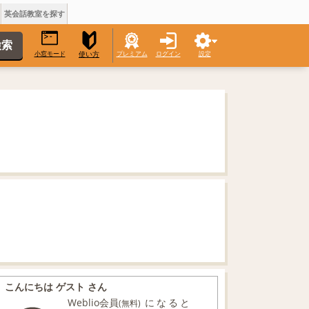
英会話教室を探す
小窓モード
プレミアム
ログイン
設定
使い方
こんにちは ゲスト さん
Weblio会員
になると
(無料)