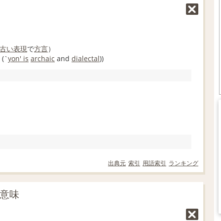
古い
表現
で
方言
）
(`
yon
' is
archaic
and
dialectal
))
出典元
索引
用語索引
ランキング
の意味