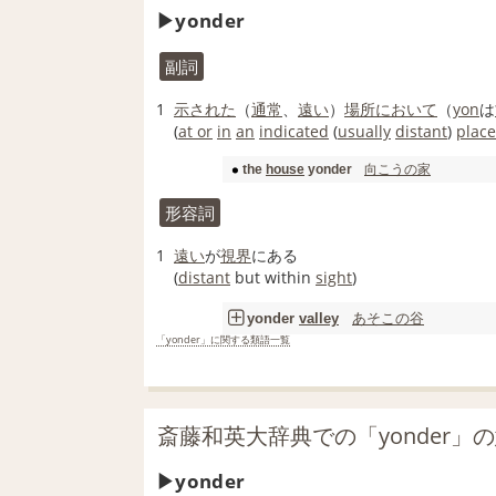
yonder
副詞
1
示された
（
通常
、
遠い
）
場所
において
（
yon
は
(
at or
in
an
indicated
(
usually
distant
)
place
向こうの
家
the
house
yonder
形容詞
1
遠い
が
視界
にある
(
distant
but within
sight
)
あそこの
谷
yonder
valley
「yonder」に関する類語一覧
斎藤和英大辞典での「yonder」
yonder