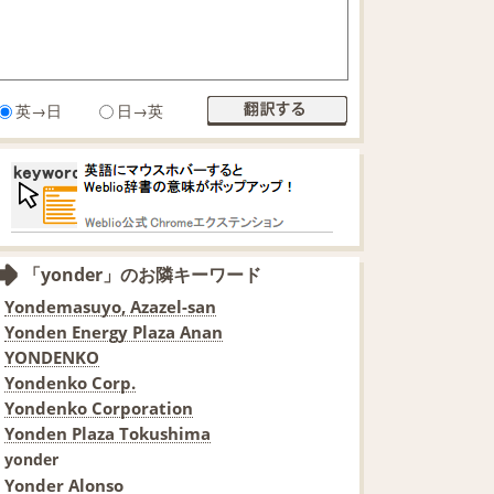
英→日
日→英
「yonder」のお隣キーワード
Yondemasuyo, Azazel-san
Yonden Energy Plaza Anan
YONDENKO
Yondenko Corp.
Yondenko Corporation
Yonden Plaza Tokushima
yonder
Yonder Alonso