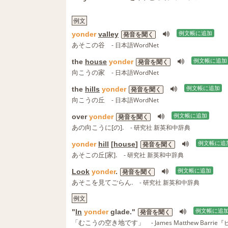
例文
yonder
valley
例文帳に追加
発音を聞く
あそこの谷
- 日本語WordNet
the
house
yonder
例文帳に追加
発音を聞く
向こうの家
- 日本語WordNet
the
hills
yonder
例文帳に追加
発音を聞く
向こうの丘
- 日本語WordNet
over
yonder
例文帳に追加
発音を聞く
あの向こうに[の].
- 研究社 新英和中辞典
yonder
hill
[
house
]
例文帳に追
発音を聞く
あそこの丘[家].
- 研究社 新英和中辞典
Look
yonder
.
例文帳に追加
発音を聞く
あそこを見てごらん.
- 研究社 新英和中辞典
例文
"
In
yonder
glade."
例文帳に追
発音を聞く
「むこうの空き地です」
- James Matthew Ba