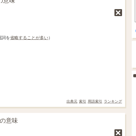
の意味
冠詞を
省略する
ことが多い
）
出典元
索引
用語索引
ランキング
」の意味