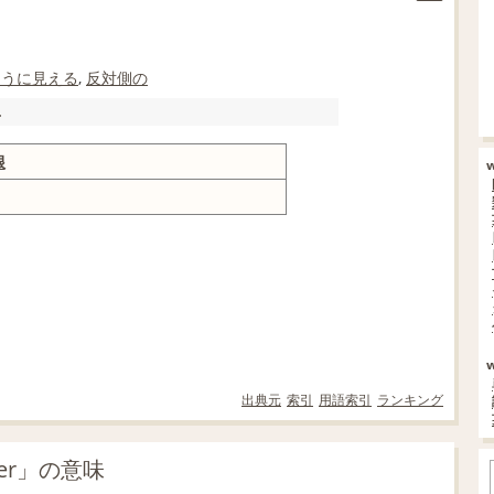
こうに
見える
,
反対側の
.
根
出典元
索引
用語索引
ランキング
der」の意味