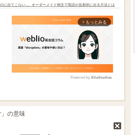
のに出てこない…。オーダーメイド例文で英語が反射的に出る方法とは
もっとみる
arrow_forward_ios
Powered by 
GliaStudios
M
u
t
r」の意味
e