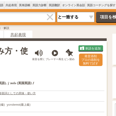
類語
共起表現
英単語帳
英語力診断
英語翻訳
オンライン英会話
英語コーチングを探す
意味・解説
共起表現
読み方・使
単語を追加
発音添削
発音を聞く
プレーヤー再生
ピン留め
プロの添削を
無料で試す
,
/
英語)
(英国英語)
jˈɔndə
形容詞としての意味・使い方
較級)
yonderest
(最上級)