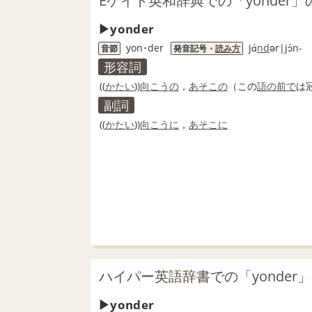
Eゲイト英和辞典での「yonder」
yonder
yon･der
jɑ́
nd
ər|jɔ́n-
音節
発音記号・
読み方
形容詞
((
かたい
))
向こうの
，
あそこの
（この
語
の前で
は
副詞
((
かたい
))
向こうに
，
あそこに
ハイパー英語辞書での「yonder
yonder