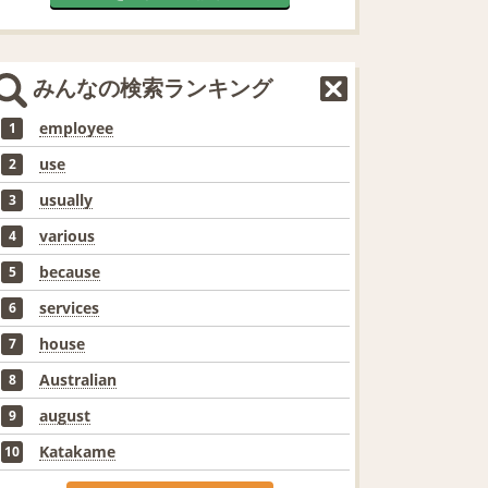
みんなの検索ランキング
employee
1
use
2
usually
3
various
4
because
5
services
6
house
7
Australian
8
august
9
Katakame
10