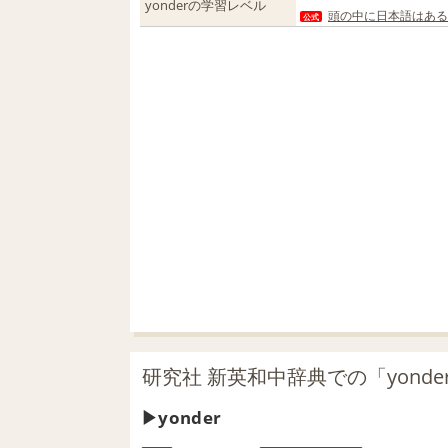
yonderの学習レベル
頭の中に日本語はある
公式
研究社 新英和中辞典での「yonde
yonder