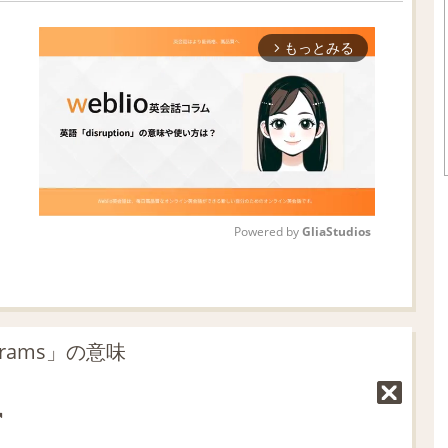
もっとみる
arrow_forward_ios
Powered by 
GliaStudios
M
u
t
rams」の意味
e