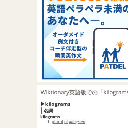
Wiktionary英語版での「kilogr
kilograms
名詞
kilograms
plural
of
kilogram