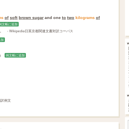
ms
of
soft
brown sugar
and one
to
two
kilograms
of
例文帳に追加
g。
- Wikipedia日英京都関連文書対訳コーパス
追加
例文帳に追加
翻訳例文