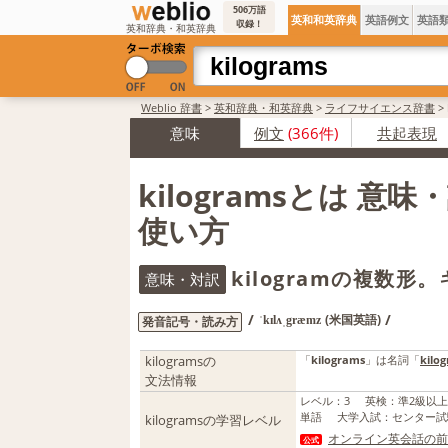
506万語
英和和英辞典
英語例文
英語
収録！
英和辞典・和英辞典
Weblio 辞書
>
英和辞典・和英辞典
>
ライフサイエンス辞書
>
意味
例文
(366件)
共起表現
kilogramsとは 意
使い方
kilogramの複数形
意味・対訳
/
/
(米国英語)
発音記号・読み方
ˈkɪlʌˌgræmz
kilogramsの
「
kilograms
」は名詞「
kilo
文法情報
レベル
：
3
英検
：
準2級以
単語
大学入試
：
センター試
kilogramsの学習レベル
オンライン英会話の前
公式