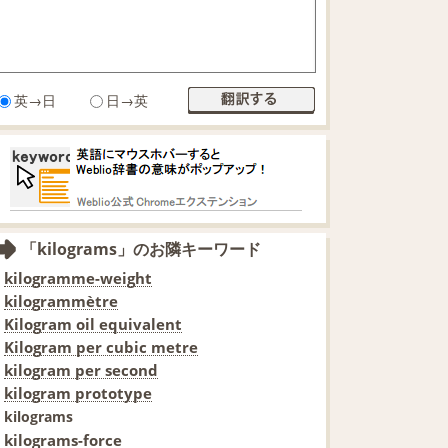
英→日
日→英
「kilograms」のお隣キーワード
kilogramme-weight
kilogrammètre
Kilogram oil equivalent
Kilogram per cubic metre
kilogram per second
kilogram prototype
kilograms
kilograms-force