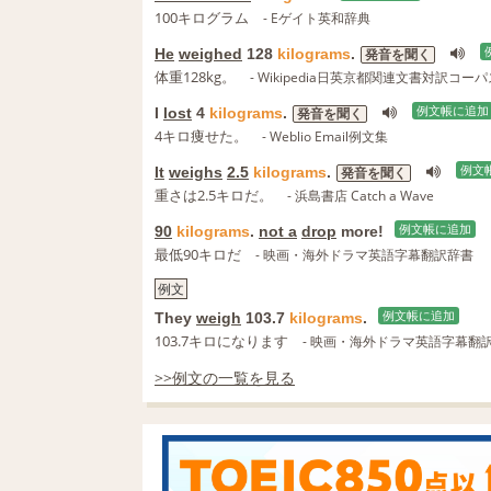
100キログラム
- Eゲイト英和辞典
He
weighed
128
kilograms
.
発音を聞く
体重128kg。
- Wikipedia日英京都関連文書対訳コーパ
I
lost
4
kilograms
.
例文帳に追加
発音を聞く
4キロ痩せた。
- Weblio Email例文集
It
weighs
2.5
kilograms
.
例文
発音を聞く
重さは2.5キロだ。
- 浜島書店 Catch a Wave
90
kilograms
.
not a
drop
more!
例文帳に追加
最低90キロだ
- 映画・海外ドラマ英語字幕翻訳辞書
例文
They
weigh
103.7
kilograms
.
例文帳に追加
103.7キロになります
- 映画・海外ドラマ英語字幕翻
>>例文の一覧を見る