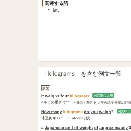
関連する語
kgs
「kilograms」を含む例文一覧
例文
It
weighs
four
kilograms
例文帳に追加
4キロの重さです
- 映画・海外ドラマ英語字幕翻訳辞
How many
kilograms
do you
weigh
?
例文帳に
体重何キロ？
- Tatoeba例文
a
Japanese unit of weight
of
approximately
3