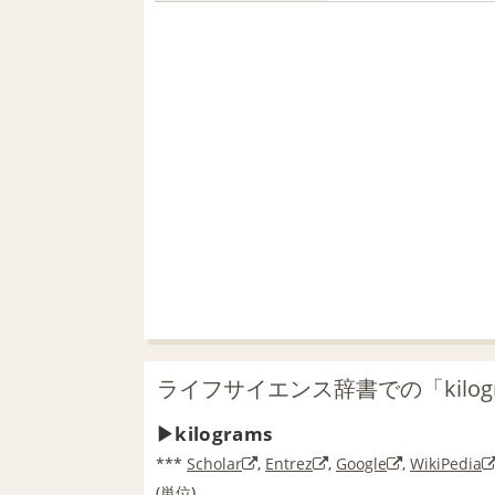
ライフサイエンス辞書での「kilog
kilograms
***
Scholar
,
Entrez
,
Google
,
WikiPedia
(
単位
)