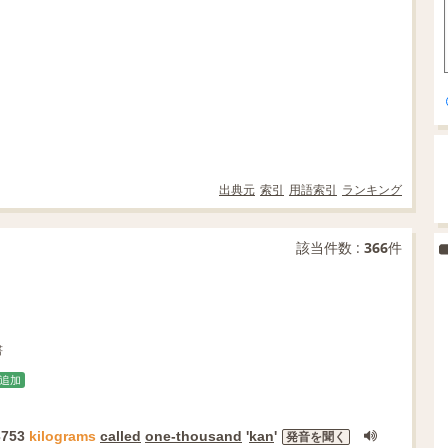
出典元
索引
用語索引
ランキング
該当件数 :
366
件
書
追加
753
kilograms
called
one-thousand
'
kan
'
発音を聞く