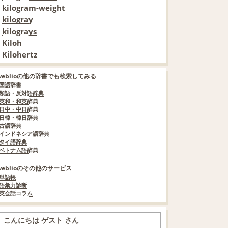
kilogram-weight
kilogray
kilograys
Kiloh
Kilohertz
weblioの他の辞書でも検索してみる
国語辞書
類語・反対語辞典
英和・和英辞典
日中・中日辞典
日韓・韓日辞典
古語辞典
インドネシア語辞典
タイ語辞典
ベトナム語辞典
weblioのその他のサービス
単語帳
語彙力診断
英会話コラム
こんにちは ゲスト さん