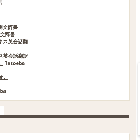
語
例文辞書
文辞書
ネス英会話翻
ス英会話翻訳
Tatoeba
。
す。
eba