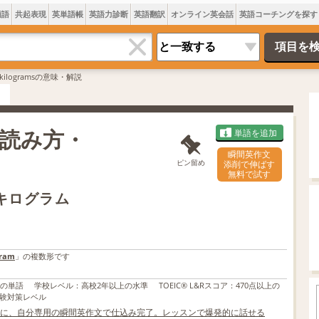
類語
共起表現
英単語帳
英語力診断
英語翻訳
オンライン英会話
英語コーチングを探す
kilogramsの意味・解説
味・読み方・
単語を追加
瞬間英作文
ピン留め
添削で伸ばす
無料で試す
。キログラム
gram
」の複数形です
上の単語
学校レベル
：
高校2年以上の水準
TOEIC® L&Rスコア
：
470点以上の
験対策レベル
に、自分専用の瞬間英作文で仕込み完了。レッスンで爆発的に話せる