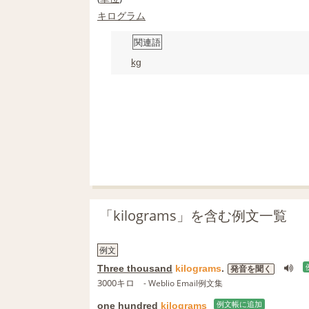
キログラム
関連語
kg
「kilograms」を含む例文一覧
例文
Three thousand
kilograms
.
発音を聞く
3000キロ
- Weblio Email例文集
one hundred
kilograms
例文帳に追加