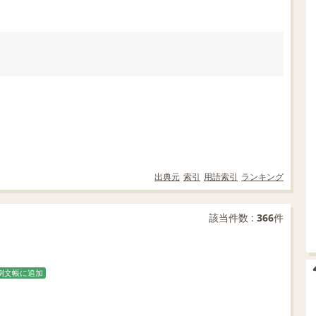
出典元
索引
用語索引
ランキング
該当件数 :
366
件
例文帳に追加