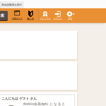
英会話教室を探す
小窓モード
プレミアム
ログイン
設定
使い方
こんにちは ゲスト さん
Weblio会員
になると
(無料)