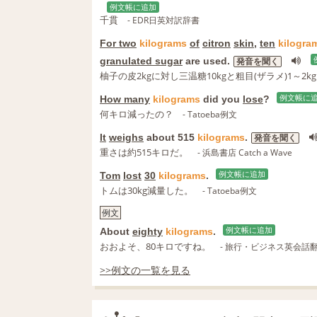
例文帳に追加
千貫
- EDR日英対訳辞書
For two
kilograms
of
citron
skin
,
ten
kilogra
granulated sugar
are used.
発音を聞く
柚子の皮2kgに対し三温糖10kgと粗目(ザラメ)1～2k
How many
kilograms
did you
lose
?
例文帳に
何キロ減ったの？
- Tatoeba例文
It
weighs
about 515
kilograms
.
発音を聞く
重さは約515キロだ。
- 浜島書店 Catch a Wave
Tom
lost
30
kilograms
.
例文帳に追加
トムは30kg減量した。
- Tatoeba例文
例文
About
eighty
kilograms
.
例文帳に追加
おおよそ、80キロですね。
- 旅行・ビジネス英会話
>>例文の一覧を見る