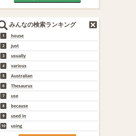
みんなの検索ランキング
house
1
just
2
usually
3
various
4
Australian
5
Thesaurus
6
use
7
because
8
used in
9
using
10