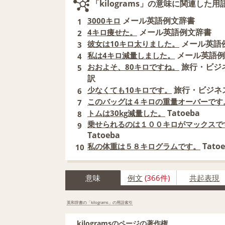
「kilograms」の意味に関連した用
メール英語例文辞書
3000キロ
1
メール英語例文辞書
4キロ痩せた。
2
メール英語
彼女は10キロ太りました。
3
メール英語例
私は4キロ減量しました。
4
旅行・ビジ
おおよそ、80キロですね。
5
訳
旅行・ビジネ
少なくても10キロです。
6
このバッグは４キロの重量オーバーです
7
Tatoeba
トムは30kg減量した。
8
乗せられるのは１００キロがマックスで
9
Tatoeba
Tato
私の体重は５８キログラムです。
10
意味
例文
(366件)
共起表現
英和辞書の「kilograms」の用語索引
kilogramsのページの著作権