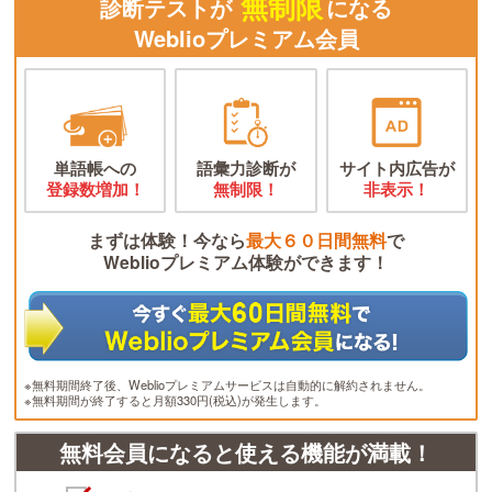
無制限
診断テストが
になる
Weblioプレミアム会員
単語帳への
語彙力診断が
サイト内広告が
登録数増加！
無制限！
非表示！
まずは体験！今なら
最大６０日間無料
で
Weblioプレミアム体験ができます！
※無料期間終了後、Weblioプレミアムサービスは自動的に解約されません。
※無料期間が終了すると月額330円(税込)が発生します。
無料会員になると使える機能が満載！