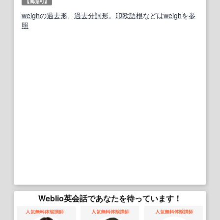
【動詞】
weigh
の
過去形
、
過去分詞
形
。
印欧語
根
などは
weigh
を
参
照
Weblio英会話であなたを待っています！