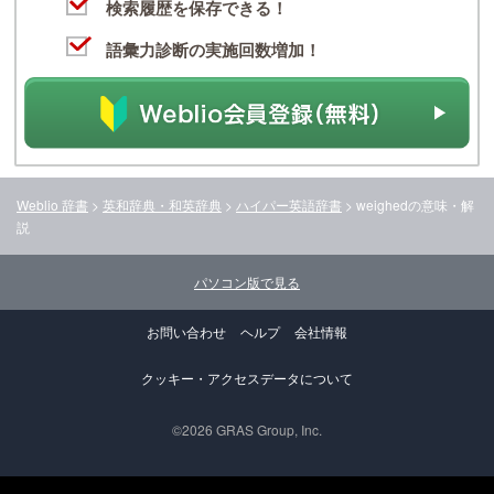
検索履歴を保存できる！
語彙力診断の実施回数増加！
Weblio 辞書
>
英和辞典・和英辞典
>
ハイパー英語辞書
>
weighed
の意味・解
説
パソコン版で見る
お問い合わせ
ヘルプ
会社情報
クッキー・アクセスデータについて
©2026 GRAS Group, Inc.