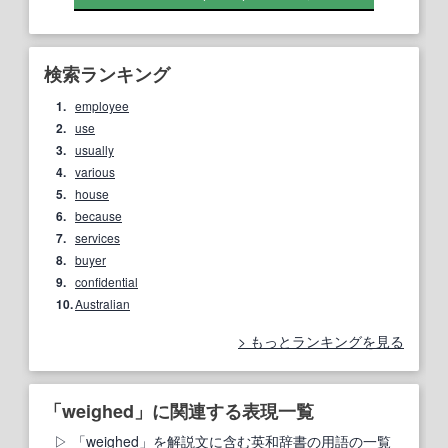
検索ランキング
1.
employee
2.
use
3.
usually
4.
various
5.
house
6.
because
7.
services
8.
buyer
9.
confidential
10.
Australian
もっとランキングを見る
「weighed」に関連する表現一覧
「weighed」を解説文に含む英和辞書の用語の一覧