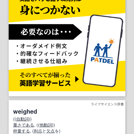
ライフサイエンス辞書
weighed
((
自動詞
))
重さである
, ((
他動詞
))
秤量する
, (
利点
と
欠点
を)