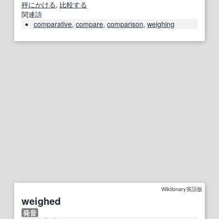
秤にかける
,
比較する
関連語
comparative
,
compare
,
comparison
,
weighing
Wiktionary英語版
weighed
発音