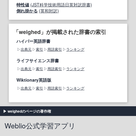
特性値
(JST科学技術用語日英対訳辞書)
倒れ掛かる
(英和対訳)
「weighed」が掲載された辞書の索引
ハイパー英語辞書
出典元
索引
用語索引
ランキング
ライフサイエンス辞書
出典元
索引
用語索引
ランキング
Wiktionary英語版
出典元
索引
用語索引
ランキング
weighedのページの著作権
Weblio公式学習アプリ