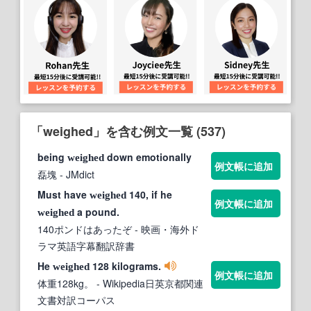
「weighed」を含む例文一覧 (537)
being
down emotionally
weighed
例文帳に追加
磊塊
- JMdict
Must have
140, if he
weighed
例文帳に追加
a pound.
weighed
140ポンドはあったぞ
- 映画・海外ド
ラマ英語字幕翻訳辞書
He
128 kilograms.
weighed
例文帳に追加
体重128kg。
- Wikipedia日英京都関連
文書対訳コーパス