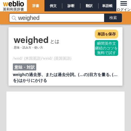
辞書
例文
診断
翻訳
単語帳
英和和英辞書
ログイン
単語
保存
を
weighed
とは
瞬間英作文
意味・読み方・使い方
継続のコツを
無料で試す
/
/
(米国英語)
/
/
(英国英語)
wed
weɪd
意味・対訳
weighの過去形、または過去分詞。(…の)目方を量る, (…
を)はかりにかける