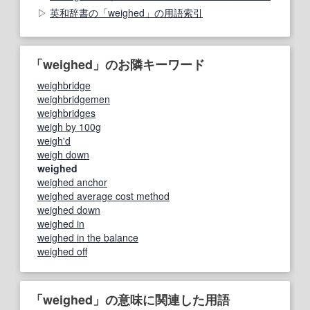
英和辞書の「weighed」の用語索引
「weighed」のお隣キーワード
weighbridge
weighbridgemen
weighbridges
weigh by 100g
weigh'd
weigh down
weighed
weighed anchor
weighed average cost method
weighed down
weighed in
weighed in the balance
weighed off
「weighed」の意味に関連した用語