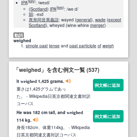
(
key
)
IPA
:
/weɪd/
(
key
)
(
Scotland
)
IPA
:
/weːd/
韻
: -eɪd
異形
同音異義語
:
wayed
(
general
)
,
wade
(
except
Scotland
)
,
wheyed
(
wine-whine
merger
)
動詞
weighed
simple past
tense
and
past participle
of
weigh
「weighed」を含む例文一覧 (537)
It
1,425 grams.
weighed
例文帳に追加
重さは1,425グラムであっ
た。
- Wikipedia日英京都関連文書対訳
コーパス
He was 182 cm tall, and
weighed
例文帳に追加
114 kg.
身長182cm、体重114kg。
- Wikipedia
日英京都関連文書対訳コーパス