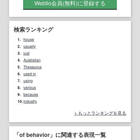
Weblio会員
(無料)
に登録する
検索ランキング
1.
house
2.
usually
3.
just
4.
Australian
5.
Thesaurus
6.
used in
7.
using
8.
various
9.
because
10.
industry
もっとランキングを見る
「of behavior」に関連する表現一覧