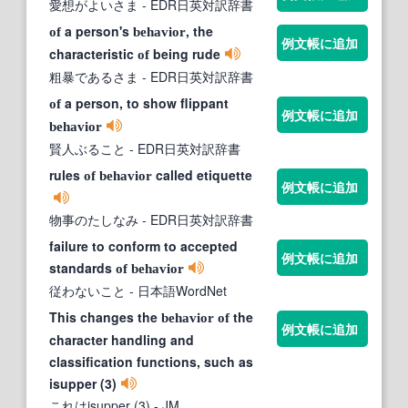
愛想がよいさま
- EDR日英対訳辞書
a person's
, the
of
behavior
例文帳に追加
characteristic
being rude
of
粗暴であるさま
- EDR日英対訳辞書
a person, to show flippant
of
例文帳に追加
behavior
賢人ぶること
- EDR日英対訳辞書
rules
called etiquette
of
behavior
例文帳に追加
物事のたしなみ
- EDR日英対訳辞書
failure to conform to accepted
例文帳に追加
standards
of
behavior
従わないこと
- 日本語WordNet
This changes the
the
behavior
of
例文帳に追加
character handling and
classification functions, such as
isupper (3)
これはisupper (3)
- JM