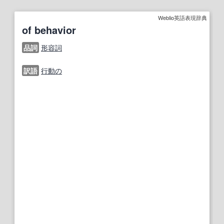
Weblio英語表現辞典
of behavior
品詞
形容詞
訳語
行動の