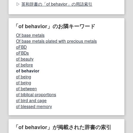
英和辞書の「of behavior」の用語索引
「of behavior」のお隣キーワード
Of base metals
Of base metals plated with precious metals
oFBD
oFBDs
of beauty
of before
of behavior
of being
of bejng
of between
of biblical proportions
of bird and cage
of blessed memory
「of behavior」が掲載された辞書の索引