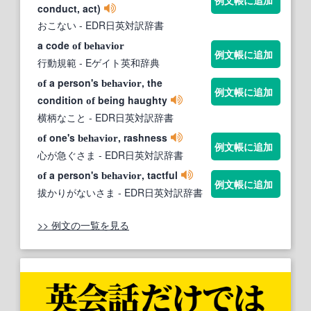
conduct, act)
おこない
- EDR日英対訳辞書
a code
of
behavior
例文帳に追加
行動規範
- Eゲイト英和辞典
a person's
, the
of
behavior
例文帳に追加
condition
being haughty
of
横柄なこと
- EDR日英対訳辞書
one's
, rashness
of
behavior
例文帳に追加
心が急ぐさま
- EDR日英対訳辞書
a person's
, tactful
of
behavior
例文帳に追加
拔かりがないさま
- EDR日英対訳辞書
>> 例文の一覧を見る