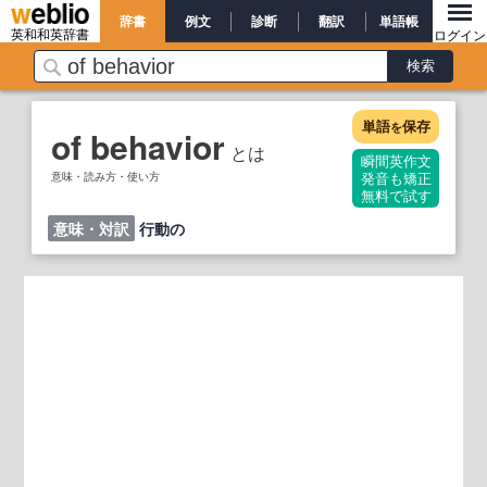
辞書
例文
診断
翻訳
単語帳
英和和英辞書
ログイン
単語
保存
を
of behavior
とは
瞬間英作文
意味・読み方・使い方
発音も矯正
無料で試す
意味・対訳
行動の