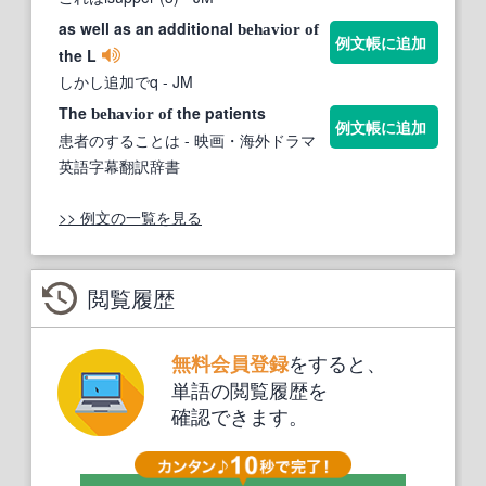
as well as an additional
behavior
of
例文帳に追加
the L
しかし追加でq
- JM
The
the patients
behavior
of
例文帳に追加
患者のすることは
- 映画・海外ドラマ
英語字幕翻訳辞書
>> 例文の一覧を見る
閲覧履歴
をすると、
無料会員登録
単語の閲覧履歴を
確認できます。