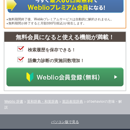
※無料期間終了後、Weblioプレミアムサービスは自動的に解約されません。
※無料期間が終了すると月額330円(税込)が発生します。
無料会員になると使える機能が満載！
検索履歴を保存できる！
語彙力診断の実施回数増加！
Weblio 辞書
>
英和辞典・和英辞典
>
英語表現辞典
>
of behavior
の意味・解
説
パソコン版で見る