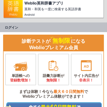
Weblio英和辞書アプリ
英和・和英を一度に検索する英語辞書
Android
ログイン
無制限
診断テストが
になる
Weblioプレミアム会員
単語帳への
語彙力診断が
サイト内広告が
登録数増加！
無制限！
非表示！
まずは体験！今なら
最大６０日間無料
で
Weblioプレミアム体験ができます！