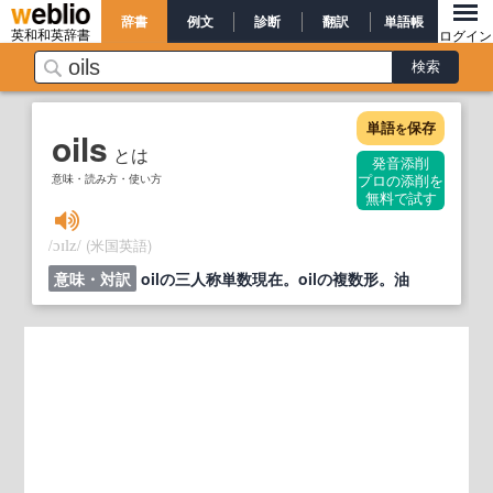
辞書
例文
診断
翻訳
単語帳
英和和英辞書
ログイン
単語
保存
を
oils
とは
発音添削
意味・読み方・使い方
プロの添削を
無料で試す
/
/
(米国英語)
ɔɪlz
意味・対訳
oilの三人称単数現在。oilの複数形。油