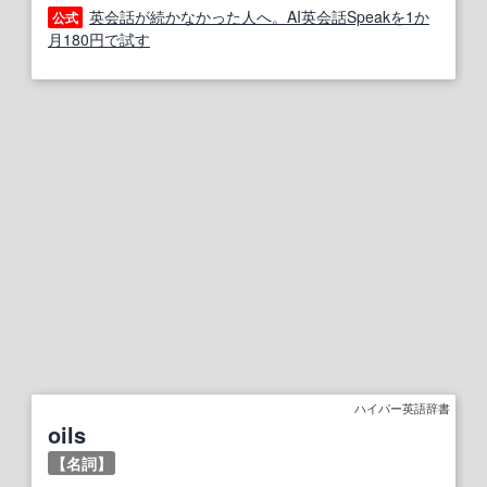
英会話が続かなかった人へ。AI英会話Speakを1か
公式
月180円で試す
ハイパー英語辞書
oils
【名詞】