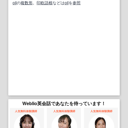
oil
の
複数形
。
印欧語
根
などは
oil
を
参照
Weblio英会話であなたを待っています！