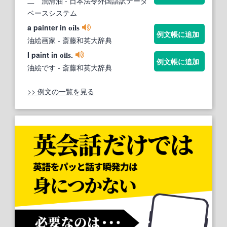
二 潤滑油
- 日本法令外国語訳データ
ベースシステム
a painter in
oils
例文帳に追加
油絵画家
- 斎藤和英大辞典
I paint in
.
oils
例文帳に追加
油絵です
- 斎藤和英大辞典
>> 例文の一覧を見る