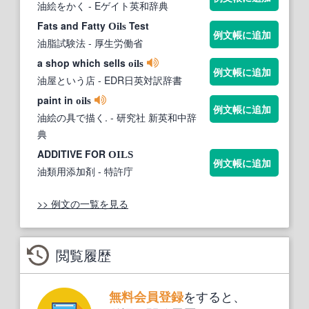
油絵をかく
- Eゲイト英和辞典
Fats and Fatty
Test
Oils
例文帳に追加
油脂試験法
- 厚生労働省
a shop which sells
oils
例文帳に追加
油屋という店
- EDR日英対訳辞書
paint in
oils
例文帳に追加
油絵の具で描く.
- 研究社 新英和中辞
典
ADDITIVE FOR
OILS
例文帳に追加
油類用添加剤
- 特許庁
>> 例文の一覧を見る
閲覧履歴
をすると、
無料会員登録