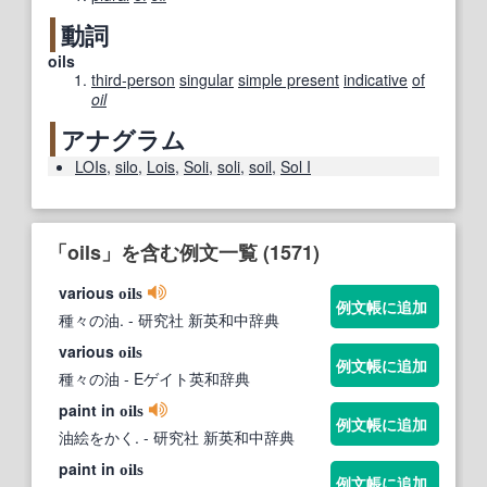
動詞
oils
third-person
singular
simple present
indicative
of
oil
アナグラム
LOIs
,
silo
,
Lois
,
Soli
,
soli
,
soil
,
Sol I
「oils」を含む例文一覧 (1571)
various
oils
例文帳に追加
種々の油.
- 研究社 新英和中辞典
various
oils
例文帳に追加
種々の油
- Eゲイト英和辞典
paint in
oils
例文帳に追加
油絵をかく.
- 研究社 新英和中辞典
paint in
oils
例文帳に追加