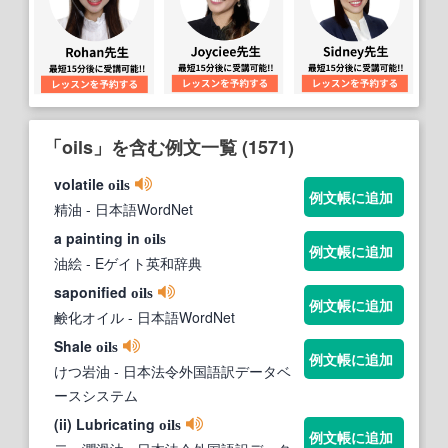
「oils」を含む例文一覧 (1571)
volatile
oils
例文帳に追加
精油
- 日本語WordNet
a painting in
oils
例文帳に追加
油絵
- Eゲイト英和辞典
saponified
oils
例文帳に追加
鹸化オイル
- 日本語WordNet
Shale
oils
例文帳に追加
けつ岩油
- 日本法令外国語訳データベ
ースシステム
(ii) Lubricating
oils
例文帳に追加