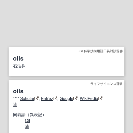
JST科学技術用語日英対訳辞書
oils
石油
株
ライフサイエンス辞書
oils
****
Scholar
,
Entrez
,
Google
,
WikiPedia
油
同義語（異表記）
Oil
油