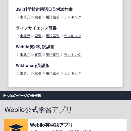
JST科学技術用語日英対訳辞書
出典元
索引
用語索引
ランキング
ライフサイエンス辞書
出典元
索引
用語索引
ランキング
Weblio英和対訳辞書
出典元
索引
用語索引
ランキング
Wiktionary英語版
出典元
索引
用語索引
ランキング
oilsのページの著作権
Weblio公式学習アプリ
Weblio英単語アプリ