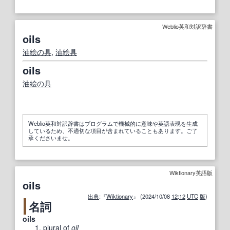
Weblio英和対訳辞書
oils
油絵の具
,
油絵具
oils
油絵の具
Weblio英和対訳辞書はプログラムで機械的に意味や英語表現を生成
しているため、不適切な項目が含まれていることもあります。ご了
承くださいませ。
Wiktionary英語版
oils
出典
:『
Wiktionary
』 (2024/10/08
12
:
12
UTC
版
)
名詞
oils
plural
of
oil