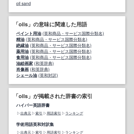
oil sand
「oils」の意味に関連した用語
ペイント用油
(英和商品・サービス国際分類名)
精油
(英和商品・サービス国際分類名)
絶縁油
(英和商品・サービス国際分類名)
薬用油
(英和商品・サービス国際分類名)
食用油
(英和商品・サービス国際分類名)
油絵画家
(和英辞典)
肖像画
(和英辞典)
シェール油
(英和対訳)
「oils」が掲載された辞書の索引
ハイパー英語辞書
出典元
索引
用語索引
ランキング
学術用語英和対訳集
出典元
索引
用語索引
ランキング