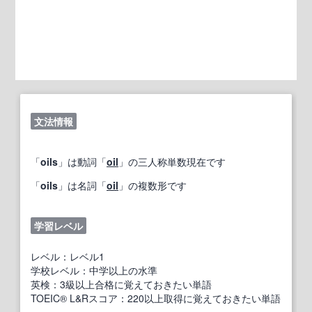
文法情報
「
oils
」は動詞「
oil
」の三人称単数現在です
「
oils
」は名詞「
oil
」の複数形です
学習レベル
レベル：レベル1
学校レベル：中学以上の水準
英検：3級以上合格に覚えておきたい単語
TOEIC® L&Rスコア：220以上取得に覚えておきたい単語