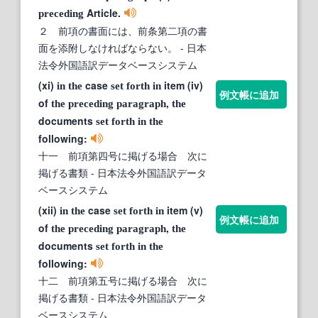
Article.
preceding
２ 前項の書面には、前条第二項の書
面を添附しなければならない。
- 日本
法令外国語訳データベースシステム
(xi)
case
item (iv)
in
the
set
forth
in
例文帳に追加
of
,
the
preceding
paragraph
the
documents
set
forth
in
the
following:
十一 前項第四号に掲げる場合 次に
掲げる書類
- 日本法令外国語訳データ
ベースシステム
(xii)
case
item (v)
in
the
set
forth
in
例文帳に追加
of
,
the
preceding
paragraph
the
documents
set
forth
in
the
following:
十二 前項第五号に掲げる場合 次に
掲げる書類
- 日本法令外国語訳データ
ベースシステム