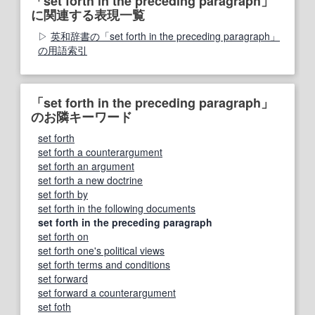
「set forth in the preceding paragraph」
に関連する表現一覧
英和辞書の「set forth in the preceding paragraph」
の用語索引
「set forth in the preceding paragraph」
のお隣キーワード
set forth
set forth a counterargument
set forth an argument
set forth a new doctrine
set forth by
set forth in the following documents
set forth in the preceding paragraph
set forth on
set forth one's political views
set forth terms and conditions
set forward
set forward a counterargument
set foth