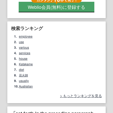
Weblio会員
(無料)
に登録する
検索ランキング
1.
employee
2.
use
3.
various
4.
services
5.
house
6.
Katakame
7.
diet
8.
花火師
9.
usually
10.
Australian
もっとランキングを見る