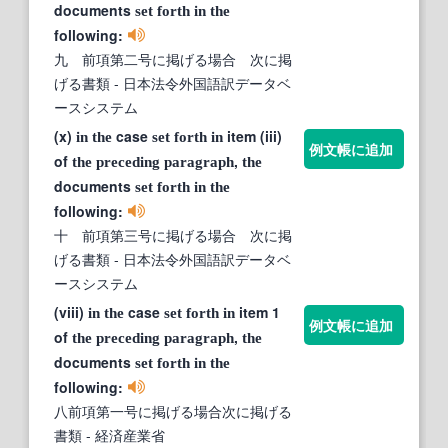
documents
set
forth
in
the
following:
九 前項第二号に掲げる場合 次に掲
げる書類
- 日本法令外国語訳データベ
ースシステム
(x)
case
item (iii)
in
the
set
forth
in
例文帳に追加
of
,
the
preceding
paragraph
the
documents
set
forth
in
the
following:
十 前項第三号に掲げる場合 次に掲
げる書類
- 日本法令外国語訳データベ
ースシステム
(viii)
case
item 1
in
the
set
forth
in
例文帳に追加
of
,
the
preceding
paragraph
the
documents
set
forth
in
the
following:
八前項第一号に掲げる場合次に掲げる
書類
- 経済産業省