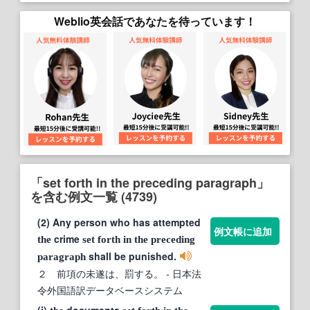
Weblio英会話であなたを待っています！
「set forth in the preceding paragraph」
を含む例文一覧 (4739)
(2) Any person who has attempted
例文帳に追加
crime
the
set
forth
in
the
preceding
shall be punished.
paragraph
２ 前項の未遂は、罰する。
- 日本法
令外国語訳データベースシステム
(i)
documents