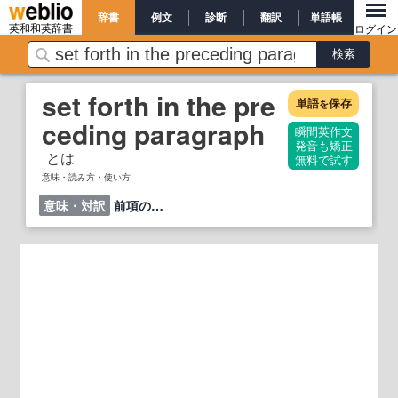
辞書
例文
診断
翻訳
単語帳
英和和英辞書
ログイン
set forth in the pre
単語
保存
を
ceding paragraph
瞬間英作文
発音も矯正
とは
無料で試す
意味・読み方・使い方
意味・対訳
前項の…