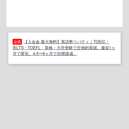
【入会金 最大無料】英語塾リバティ｜TOEIC・
公式
IELTS・TOEFL・英検・大学受験で圧倒的実績。最短1ヶ
月で変化、4.5〜6ヶ月で目標達成。