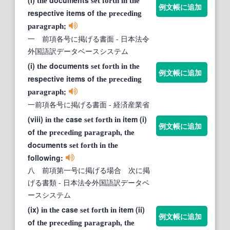
the
set
forth
in
the
例文帳に追加
respective items of
the
preceding
;
paragraph
一 前項各号に掲げる書面
- 日本法令
外国語訳データベースシステム
(i)
documents
the
set
forth
in
the
例文帳に追加
respective items of
the
preceding
;
paragraph
一前項各号に掲げる書面
- 経済産業省
(viii)
case
item (i)
in
the
set
forth
in
例文帳に追加
of
,
the
preceding
paragraph
the
documents
set
forth
in
the
following:
八 前項第一号に掲げる場合 次に掲
げる書類
- 日本法令外国語訳データベ
ースシステム
(ix)
case
item (ii)
in
the
set
forth
in
例文帳に追加
of
,
the
preceding
paragraph
the