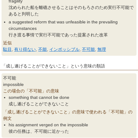
fragility
沈められた船を離礁させることはそのもろさのため実行不可能で
あると判明した
a suggested reform that was unfeasible in the prevailing
circumstances
行き渡る事情で実行不可能であった提案された改革
近似
駄目
,
有り得ない
,
不能
,
インポッシブル
,
不可能
,
無理
「成し遂げることができないこと」という意味の類語
不可能
impossible
この場合の「不可能」の意味
something that cannot be done
成し遂げることができないこと
「成し遂げることができないこと」の意味で使われる「不可能」の
例文
his assignment verged on the impossible
彼の任務は、不可能に近かった