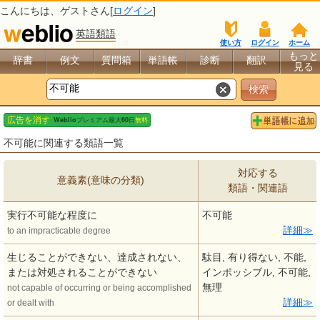
こんにちは、
ゲスト
さん[
ログイン
]
英語類語
使い方
ログイン
ホーム
もっと
辞書
例文
質問箱
単語帳
診断
翻訳
見る
不可能に関連する類語一覧
対応する
意義素(意味の分類)
類語・関連語
実行不可能な程度に
不可能
詳細
to an impracticable degree
生じることができない、達成されない、
駄目, 有り得ない, 不能,
または対処されることができない
インポッシブル, 不可能,
無理
not capable of occurring or being accomplished
詳細
or dealt with