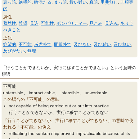
真っ暗
,
絶望的
,
暗澹たる
,
まっ暗
,
救い難い
,
真暗
,
甲斐無し
,
非現実
的
属性
蓋然性
,
希望
,
見込
,
可能性
,
ポシビリティー
,
見こみ
,
見込み
,
ありう
べきこと
近似
絶望的
,
不可能
,
考慮外で
,
問題外で
,
及びない
,
及び難い
,
及び無い
,
及びがたい
,
無理
「行うことができないか、実行に移すことができない」という意味の
類語
不可能
unfeasible、 impracticable、 infeasible、 unworkable
この場合の「不可能」の意味
not capable of being carried out or put into practice
行うことができないか、実行に移すことができない
「行うことができないか、実行に移すことができない」の意味で使
われる「不可能」の例文
refloating the sunken ship proved impracticable because of its