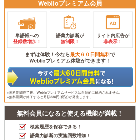
Weblioプレミアム会員
単語帳への
語彙力診断が
サイト内広告が
登録数増加！
無制限！
非表示！
まずは体験！今なら
最大６０日間無料
で
Weblioプレミアム体験ができます！
※無料期間終了後、Weblioプレミアムサービスは自動的に解約されません。
※無料期間が終了すると月額330円(税込)が発生します。
無料会員になると使える機能が満載！
検索履歴を保存できる！
語彙力診断の実施回数増加！