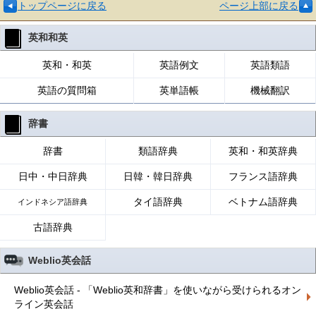
トップページに戻る
ページ上部に戻る
英和和英
英和・和英
英語例文
英語類語
英語の質問箱
英単語帳
機械翻訳
辞書
辞書
類語辞典
英和・和英辞典
日中・中日辞典
日韓・韓日辞典
フランス語辞典
タイ語辞典
ベトナム語辞典
インドネシア語辞典
古語辞典
Weblio英会話
Weblio英会話 - 「Weblio英和辞書」を使いながら受けられるオン
ライン英会話