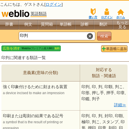
こんにちは、
ゲスト
さん[
ログイン
]
英語類語
使い方
ログイン
ホーム
もっと
辞書
例文
質問箱
単語帳
診断
翻訳
見る
印判に関連する類語一覧
対応する
意義素(意味の分類)
類語・関連語
強く印象付けるために刻まれる装置
印判, 印, 判, 印顆, 判こ,
印形, 押し手, 押手, 印章,
a device incised to make an impression
印鑑, 判子
詳細
印刷または彫刻の結果である記号
印判, 印, 判, 封印, 印顆,
極印, 判こ, スタンプ, 印
a symbol that is the result of printing or
形, 押印, 印章, 刻印, 印
engraving