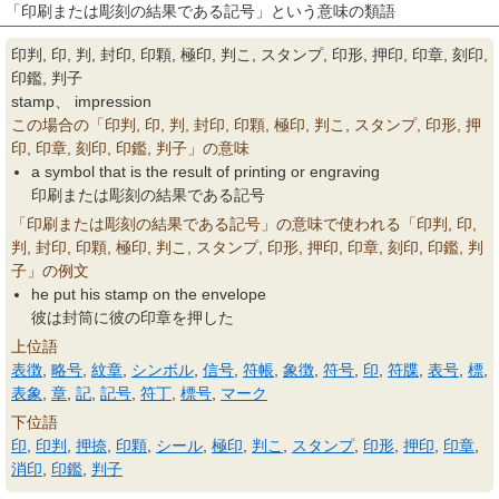
「印刷または彫刻の結果である記号」という意味の類語
印判, 印, 判, 封印, 印顆, 極印, 判こ, スタンプ, 印形, 押印, 印章, 刻印,
印鑑, 判子
stamp、 impression
この場合の「印判, 印, 判, 封印, 印顆, 極印, 判こ, スタンプ, 印形, 押
印, 印章, 刻印, 印鑑, 判子」の意味
a symbol that is the result of printing or engraving
印刷または彫刻の結果である記号
「印刷または彫刻の結果である記号」の意味で使われる「印判, 印,
判, 封印, 印顆, 極印, 判こ, スタンプ, 印形, 押印, 印章, 刻印, 印鑑, 判
子」の例文
he put his stamp on the envelope
彼は封筒に彼の印章を押した
上位語
表徴
,
略号
,
紋章
,
シンボル
,
信号
,
符帳
,
象徴
,
符号
,
印
,
符牒
,
表号
,
標
,
表象
,
章
,
記
,
記号
,
符丁
,
標号
,
マーク
下位語
印
,
印判
,
押捺
,
印顆
,
シール
,
極印
,
判こ
,
スタンプ
,
印形
,
押印
,
印章
,
消印
,
印鑑
,
判子