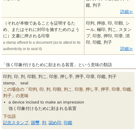
鑑, 判子
詳細
（それが本物であることを証明するた
印判, 押捺, 印, 印顆, シ
め、またはそれに封印を施すためのよう
ール, 極印, 判こ, スタン
に）文書に押される印章
プ, 印形, 押印, 印章, 消
印, 印鑑, 判子
a stamp affixed to a document (as to attest to its
詳細
authenticity or to seal it)
「強く印象付けるために刻まれる装置」という意味の類語
印判, 印, 判, 印顆, 判こ, 印形, 押し手, 押手, 印章, 印鑑, 判子
stamp、 seal
この場合の「印判, 印, 判, 印顆, 判こ, 印形, 押し手, 押手, 印章, 印鑑,
判子」の意味
a device incised to make an impression
強く印象付けるために刻まれる装置
下位語
記念スタンプ
,
国璽
,
判
,
認め印
,
印鑑