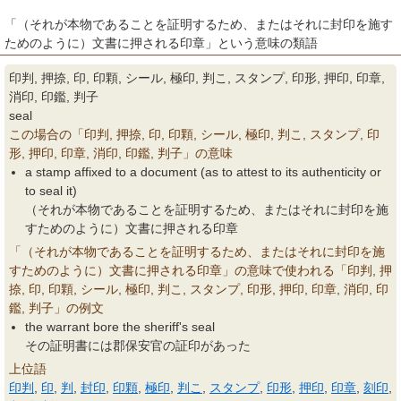
「（それが本物であることを証明するため、またはそれに封印を施す
ためのように）文書に押される印章」という意味の類語
印判, 押捺, 印, 印顆, シール, 極印, 判こ, スタンプ, 印形, 押印, 印章,
消印, 印鑑, 判子
seal
この場合の「印判, 押捺, 印, 印顆, シール, 極印, 判こ, スタンプ, 印
形, 押印, 印章, 消印, 印鑑, 判子」の意味
a stamp affixed to a document (as to attest to its authenticity or
to seal it)
（それが本物であることを証明するため、またはそれに封印を施
すためのように）文書に押される印章
「（それが本物であることを証明するため、またはそれに封印を施
すためのように）文書に押される印章」の意味で使われる「印判, 押
捺, 印, 印顆, シール, 極印, 判こ, スタンプ, 印形, 押印, 印章, 消印, 印
鑑, 判子」の例文
the warrant bore the sheriff's seal
その証明書には郡保安官の証印があった
上位語
印判
,
印
,
判
,
封印
,
印顆
,
極印
,
判こ
,
スタンプ
,
印形
,
押印
,
印章
,
刻印
,