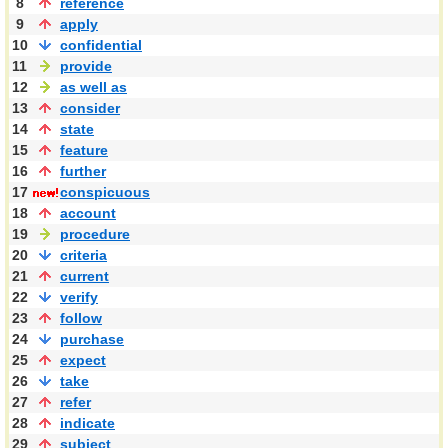
8
reference
9
apply
10
confidential
11
provide
12
as well as
13
consider
14
state
15
feature
16
further
17
conspicuous
18
account
19
procedure
20
criteria
21
current
22
verify
23
follow
24
purchase
25
expect
26
take
27
refer
28
indicate
29
subject