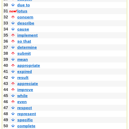
30
due to
31
lotus
32
concern
33
describe
34
cause
35
implement
36
so that
37
determine
38
submit
39
mean
40
appropriate
41
expired
42
result
43
appreciate
44
improve
45
while
46
even
47
respect
48
represent
49
specific
50
complete