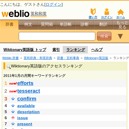
こんにちは、
ゲスト
さん[
ログイン
]
英和和英
使い方
ログイン
ホーム
もっと
辞書
例文
質問箱
単語帳
診断
翻訳
見る
▼
Wiktionary英語版 トップ
索引
ランキング
ヘルプ
Weblio 辞書
＞
英和辞典・和英辞典
＞
辞書・百科事典
＞
Wiktionary英語版
＞ ランキング
Wiktionary英語版のアクセスランキング
2011年1月の月間キーワードランキング
1
efforts
2
tesseract
3
confirm
4
available
5
description
6
issue
7
present