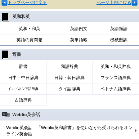
トップページに戻る
ページ上部に戻る
英和和英
英和・和英
英語例文
英語類語
英語の質問箱
英単語帳
機械翻訳
辞書
辞書
類語辞典
英和・和英辞典
日中・中日辞典
日韓・韓日辞典
フランス語辞典
タイ語辞典
ベトナム語辞典
インドネシア語辞典
古語辞典
Weblio英会話
Weblio英会話 - 「Weblio英和辞書」を使いながら受けられるオン
ライン英会話