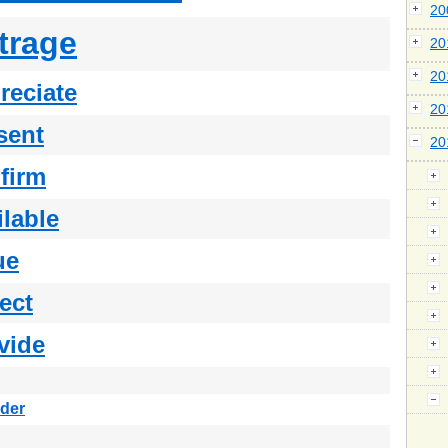
2
trage
2
2
reciate
2
sent
2
firm
ilable
ue
ect
vide
der