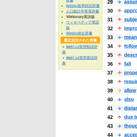
辞書
assu
29
Weblio英和対訳辞書
appro
30
人口統計学英英辞書
Wiktionary英語版
subje
31
ウィキペディア英語
版
impr
32
Weblio例文辞書
mean
33
最近追加された辞書
follo
34
Weblio実用類語辞
▼
典
descr
35
Weblio実用英語辞
▼
典
fall
36
prope
37
requi
38
allow
39
also
40
dista
41
due t
42
thou
43
acce
44