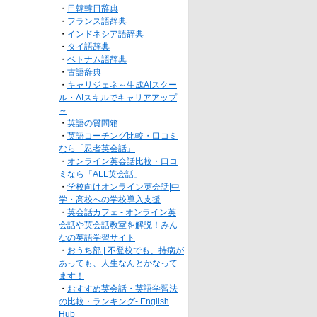
・
日韓韓日辞典
・
フランス語辞典
・
インドネシア語辞典
・
タイ語辞典
・
ベトナム語辞典
・
古語辞典
・
キャリジェネ～生成AIスクー
ル・AIスキルでキャリアアップ
～
・
英語の質問箱
・
英語コーチング比較・口コミ
なら「忍者英会話」
・
オンライン英会話比較・口コ
ミなら「ALL英会話」
・
学校向けオンライン英会話|中
学・高校への学校導入支援
・
英会話カフェ - オンライン英
会話や英会話教室を解説！みん
なの英語学習サイト
・
おうち部 | 不登校でも、持病が
あっても、人生なんとかなって
ます！
・
おすすめ英会話・英語学習法
の比較・ランキング- English
Hub