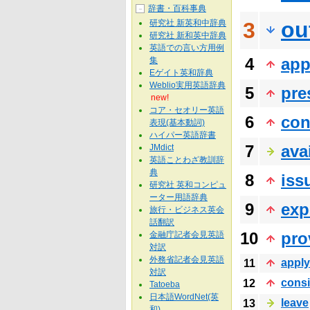
辞書・百科事典
－
ou
研究社 新英和中辞典
3
研究社 新和英中辞典
英語での言い方用例
4
app
集
Eゲイト英和辞典
Weblio実用英語辞典
5
pre
new!
コア・セオリー英語
6
con
表現(基本動詞)
ハイパー英語辞書
7
ava
JMdict
英語ことわざ教訓辞
典
8
iss
研究社 英和コンピュ
ーター用語辞典
9
exp
旅行・ビジネス英会
話翻訳
10
pro
金融庁記者会見英語
対訳
外務省記者会見英語
apply
11
対訳
consi
12
Tatoeba
日本語WordNet(英
leave
13
和)