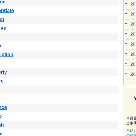
me
2
priate
2
ct
2
ove
2
2
w
2
iption
2
rty
2
re
nce
o
※辞
ご参
gh
※頂
pt
の必