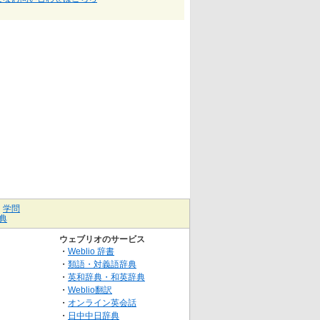
｜
学問
典
ウェブリオのサービス
・
Weblio 辞書
・
類語・対義語辞典
・
英和辞典・和英辞典
・
Weblio翻訳
・
オンライン英会話
・
日中中日辞典