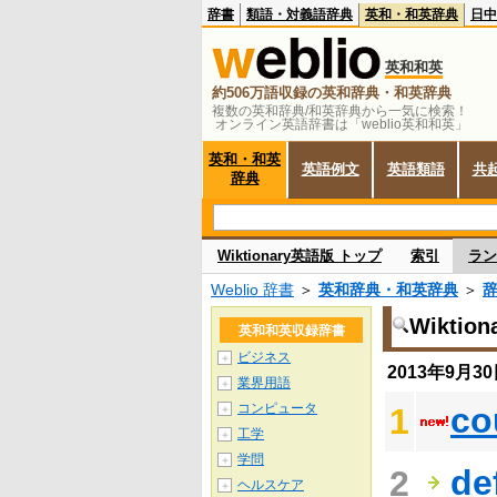
辞書
類語・対義語辞典
英和・和英辞典
日中
英和和英
約506万語収録の英和辞典・和英辞典
複数の英和辞典/和英辞典から一気に検索！
オンライン英語辞書は「weblio英和和英」
英和・和英
英語例文
英語類語
共
辞典
Wiktionary英語版 トップ
索引
ラン
Weblio 辞書
＞
英和辞典・和英辞典
＞
Wikti
英和和英収録辞書
ビジネス
＋
2013年9月
業界用語
＋
コンピュータ
co
1
＋
工学
＋
学問
＋
de
2
ヘルスケア
＋