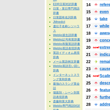
EDR日英対訳辞書
refer
14
日英・英日専門用語
even
15
辞書
日英固有名詞辞典
take
16
JMnedict
while
17
遺伝子名称シソーラ
ス
awes
18
Weblio派生語辞書
Weblio記号和英辞書
conc
19
Weblio和製英語辞書
extr
20
Weblio英語表現辞典
英語イディオム表現
indic
21
辞典
rema
22
メール英語例文辞書
Weblio英語言い回し
caus
23
辞典
インターネットスラ
Scali
24
ング英和辞典
descr
25
最強のスラング英会
話
featu
26
場面別・シーン別英
furth
語表現辞典
27
斎藤和英大辞典
addr
28
Weblio専門用語対訳