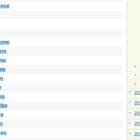
ence
ome
ern
eme
ate
in
e
2
ng
2
ibe
2
re
er
2
ess
2