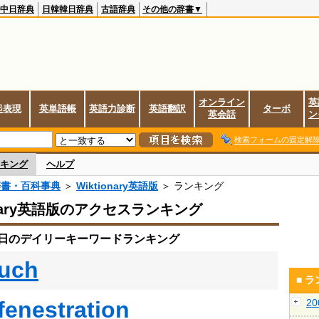
中日辞典
日韓韓日辞典
古語辞典
その他の辞書▼
オンライン
英
起表現
英単語帳
英語力診断
英語翻訳
ターボ
英会話
ン
検索フォームの固定解
キング
ヘルプ
辞書・百科事典
＞
Wiktionary英語版
＞ ランキング
onary英語版のアクセスランキング
30日のデイリーキーワードランキング
uch
■ 
fenestration
2