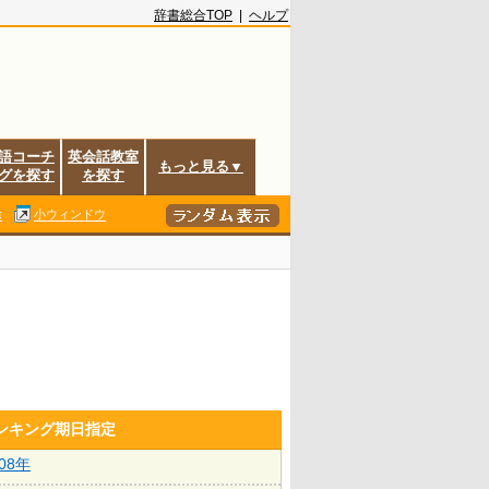
辞書総合TOP
|
ヘルプ
語コーチ
英会話教室
もっと見る▼
グを探す
を探す
除
小ウィンドウ
ランキング期日指定
008年