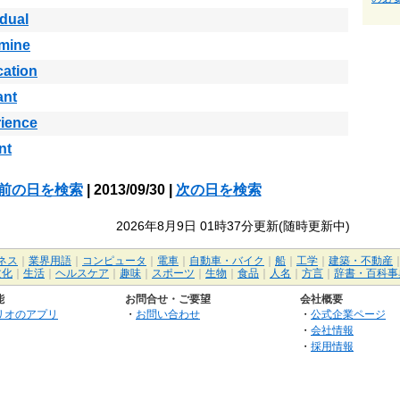
idual
rmine
cation
ant
ience
nt
前の日を検索
| 2013/09/30 |
次の日を検索
2026年8月9日 01時37分更新(随時更新中)
ネス
｜
業界用語
｜
コンピュータ
｜
電車
｜
自動車・バイク
｜
船
｜
工学
｜
建築・不動産
文化
｜
生活
｜
ヘルスケア
｜
趣味
｜
スポーツ
｜
生物
｜
食品
｜
人名
｜
方言
｜
辞書・百科事
能
お問合せ・ご要望
会社概要
リオのアプリ
・
お問い合わせ
・
公式企業ページ
・
会社情報
・
採用情報