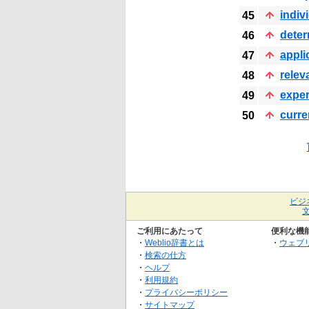
indiv
45
dete
46
appli
47
relev
48
exper
49
curre
50
ビジ
ご利用にあたって
便利な機
・
Weblio辞書とは
・
ウェブ
・
検索の仕方
・
ヘルプ
・
利用規約
・
プライバシーポリシー
・
サイトマップ