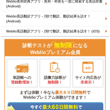
Weblio英和辞典アプリ - 英和・和英を一度に検索する英語辞書
(Android)
Weblio英語翻訳アプリ - 2秒で翻訳、翻訳結果を話す！
(Android)
Weblio英語翻訳アプリ - 2秒で翻訳、翻訳結果を話す！ (iOS)
無制限
診断テストが
になる
Weblioプレミアム会員
単語帳への
語彙力診断が
サイト内広告が
登録数増加！
無制限！
非表示！
まずは体験！今なら
最大６０日間無料
で
Weblioプレミアム体験ができます！