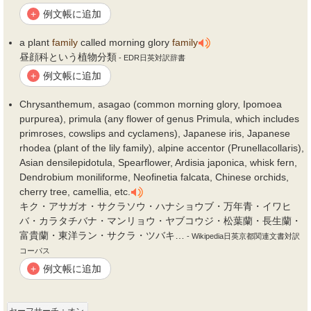
例文帳に追加
+
a plant
family
called morning glory
family
昼顔科という植物分類
- EDR日英対訳辞書
例文帳に追加
+
Chrysanthemum, asagao (common morning glory, Ipomoea
purpurea), primula (any flower of genus Primula, which includes
primroses, cowslips and cyclamens), Japanese iris, Japanese
rhodea (plant of the lily family), alpine accentor (Prunellacollaris),
Asian densilepidotula, Spearflower, Ardisia japonica, whisk fern,
Dendrobium moniliforme, Neofinetia falcata, Chinese orchids,
cherry tree, camellia, etc.
キク・アサガオ・サクラソウ・ハナショウブ・万年青・イワヒ
バ・カラタチバナ・マンリョウ・ヤブコウジ・松葉蘭・長生蘭・
富貴蘭・東洋ラン・サクラ・ツバキ…
- Wikipedia日英京都関連文書対訳
コーパス
例文帳に追加
+