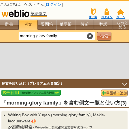
こんにちは、
ゲスト
さん[
ログイン
]
英語例文
使い方
ログイン
ホーム
もっと
辞書
例文
質問箱
単語帳
診断
翻訳
見る
例文を絞り込む（プレミアム会員限定）
「morning-glory family」を含む例文一覧と使い方(3)
Writing Box with Yugao (morning glory family), Makie-
lacquerware
夕顔蒔絵硯箱
- Wikipedia日英京都関連文書対訳コーパス