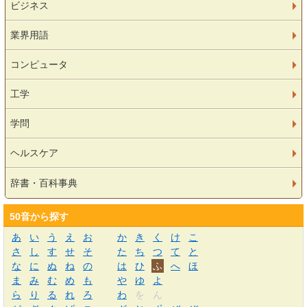
ビジネス
業界用語
コンピュータ
工学
学問
ヘルスケア
辞書・百科事典
50音から探す
あ
い
う
え
お
か
き
く
け
こ
さ
し
す
せ
そ
た
ち
つ
て
と
な
に
ぬ
ね
の
は
ひ
ふ
へ
ほ
ま
み
む
め
も
や
ゆ
よ
ら
り
る
れ
ろ
わ
を
ん