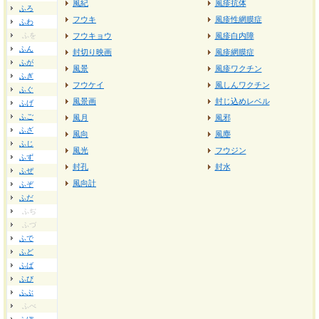
風紀
風疹抗体
ふろ
フウキ
風疹性網膜症
ふわ
ふを
フウキョウ
風疹白内障
ふん
封切り映画
風疹網膜症
ふが
風景
風疹ワクチン
ふぎ
フウケイ
風しんワクチン
ふぐ
風景画
封じ込めレベル
ふげ
ふご
風月
風邪
ふざ
風向
風塵
ふじ
風光
フウジン
ふず
封孔
封水
ふぜ
風向計
ふぞ
ふだ
ふぢ
ふづ
ふで
ふど
ふば
ふび
ふぶ
ふべ