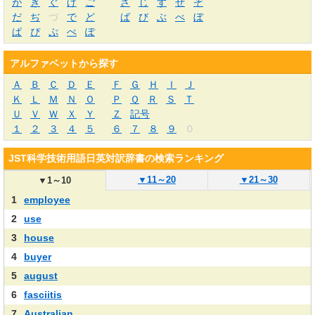
が
ぎ
ぐ
げ
ご
ざ
じ
ず
ぜ
ぞ
だ
ぢ
づ
で
ど
ば
び
ぶ
べ
ぼ
ぱ
ぴ
ぷ
ぺ
ぽ
アルファベットから探す
Ａ
Ｂ
Ｃ
Ｄ
Ｅ
Ｆ
Ｇ
Ｈ
Ｉ
Ｊ
Ｋ
Ｌ
Ｍ
Ｎ
Ｏ
Ｐ
Ｑ
Ｒ
Ｓ
Ｔ
Ｕ
Ｖ
Ｗ
Ｘ
Ｙ
Ｚ
記号
１
２
３
４
５
６
７
８
９
０
JST科学技術用語日英対訳辞書の検索ランキング
▼
11～20
▼
21～30
▼
1～10
1
employee
2
use
3
house
4
buyer
5
august
6
fasciitis
7
Australian