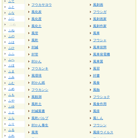
ふて
フウカサヨウ
風刺画
ふと
風化炭
フウシガ
ふな
ふに
風化度
風刺画家
ふぬ
風化土
風刺作家
ふね
風管
風車
ふの
風乾
フウシャ
ふは
封緘
風車状態
ふひ
ふふ
封管
風車発電機
ふへ
封かん
風車翼
ふほ
フウカンキ
風習
ふま
風環境
封書
ふみ
封かん紙
風食
ふむ
ふめ
フウカンシ
風蝕
ふも
風観測
フウショク
ふや
風乾土
風食作用
ふゆ
封緘葉書
風疹
ふよ
風乾パルプ
風しん
ふら
ふり
封かん養生
フウシン
ふる
風害
風疹ウイルス
ふれ