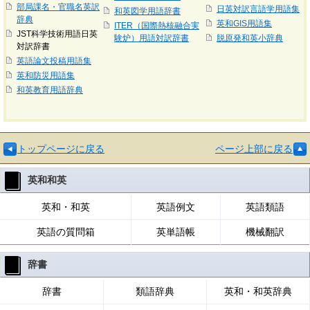
部局課名・官職名英訳
日英対訳言語学用語集
和英図学用語辞書
辞典
英和GIS用語集
ITER（国際熱核融合実
JST科学技術用語日英
験炉）用語対訳辞書
脱原発和英小辞典
対訳辞書
英語論文投稿用語集
英和防災用語集
和英教育用語辞典
トップページに戻る
ページ上部に戻る
英和和英
英和・和英
英語例文
英語類語
英語の質問箱
英単語帳
機械翻訳
辞書
辞書
類語辞典
英和・和英辞典