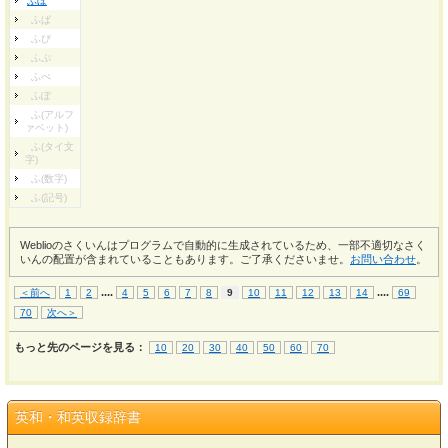
ふぼ
ふぱ
ふぴ
ふぷ
ふぺ
ふぽ
ふ(アルフ
ァベット)
ふ(タイ文
字)
ふ(数字)
ふ(記号)
Weblioのさくいんはプログラムで自動的に生成されているため、一部不適切なさく
いんの配置が含まれていることもあります。ご了承くださいませ。
お問い合わせ
。
...
.
...
.
＜前へ
1
2
4
5
6
7
8
9
10
11
12
13
14
69
70
次へ＞
もっと先のページを見る：
10
20
30
40
50
60
70
英和・和英収録辞書