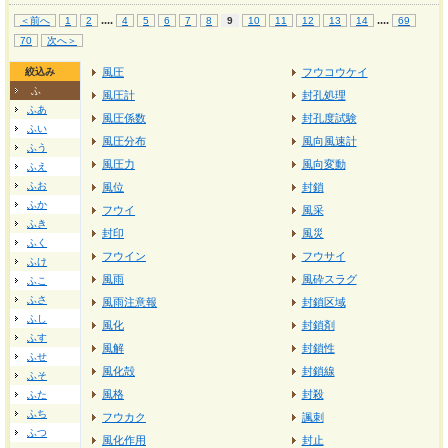
...
.
...
.
＜前へ
1
2
4
5
6
7
8
9
10
11
12
13
14
69
70
次へ＞
絞込み
風圧
フウコウケイ
ふ
風圧計
封孔処理
ふあ
風圧係数
封孔度試験
ふい
風圧分布
風向風速計
ふう
風圧力
風向変動
ふえ
ふお
風位
封鎖
ふか
フウイ
風采
ふき
封印
風災
ふく
フウイン
フウサイ
ふけ
風雨
風砕スラグ
ふこ
ふさ
風雨注意報
封鎖区域
ふし
風化
封鎖剤
ふす
風解
封鎖性
ふせ
風化殻
封鎖線
ふそ
風格
封殺
ふた
ふち
フウカク
諷刺
ふつ
風化作用
封止