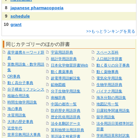
8
japanese pharmacopoeia
9
schedule
10
grant
>>もっとランキングを見る
同じカテゴリーのほかの辞書
産学連携キーワード辞
宇宙用語辞典
スペース百科
典
統計学用語辞典
人口統計学辞書
算数用語集・数学用語
日本化学物質辞書Web
動く香りの分子事典
集
動く農薬事典
動く薬物事典
OR事典
超電導用語解説集
電気化学用語集
動く高分子事典
鉱物図鑑
生物学用語辞典
分子構造リファレンス
分子生物学用語集
バイテク用語集
核融合用語集
南極辞典
海氷分類の用語集
時間生物学用語集
中国の都市一覧
地図記号一覧
海の事典
防府歴史用語辞典
日露戦争関連用語集
水質用語集
歴史民俗用語辞典
留学用語集
大津の歴史事典
法令名翻訳データ
法令用語日英標準対訳
近世年代
辞書
英和独禁法用語辞典
世界宗教用語大事典
学術用語英和対訳集
英語論文検索辞書