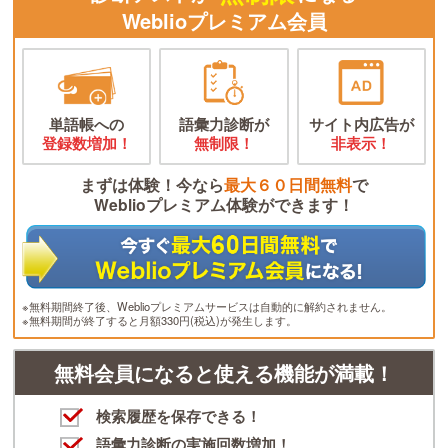
Weblioプレミアム会員
単語帳への
語彙力診断が
サイト内広告が
登録数増加！
無制限！
非表示！
まずは体験！今なら
最大６０日間無料
で
Weblioプレミアム体験ができます！
※無料期間終了後、Weblioプレミアムサービスは自動的に解約されません。
※無料期間が終了すると月額330円(税込)が発生します。
無料会員になると使える機能が満載！
検索履歴を保存できる！
語彙力診断の実施回数増加！