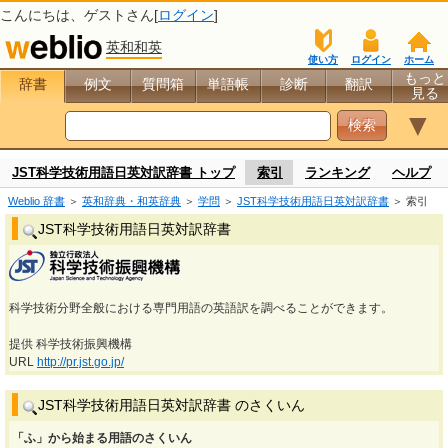
こんにちは、
ゲスト
さん[
ログイン
]
英和和英
使い方
ログイン
ホーム
もっと
辞書
例文
質問箱
単語帳
診断
翻訳
見る
▼
JST科学技術用語日英対訳辞書 トップ
索引
ランキング
ヘルプ
Weblio 辞書
＞
英和辞典・和英辞典
＞
学問
＞
JST科学技術用語日英対訳辞書
＞ 索引
JST科学技術用語日英対訳辞書
科学技術分野全般における専門用語の英語訳を調べることができます。
提供 科学技術振興機構
URL
http://pr.jst.go.jp/
JST科学技術用語日英対訳辞書 のさくいん
「ふ」から始まる用語のさくいん