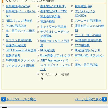
携帯電話(docomo)
携帯電話(SoftBank)
携帯電話(au)
携帯電話(イー・モバイ
携帯電話(WILLCOM)
デジタルカメラ
ル)
(CASIO)
富士通歴代製品
NECパソコン博物館
バーコード用語事典
電波の種類
Prolog用語辞典
電波利用システムの種
ネットワーク用語集
類
光・電子デバイス用語
デジタルレコーディン
集
プラグ・端子の種類
グ用語集
サラウンド用語辞典
AV機器関連用語辞典
情報セキュリティ用語
画像技術用語集
集
OSS用語集
.NET Framework用語集
PHP用語集
IT用語辞典バイナリ
拡張子辞典
Excel関数リファレンス
HTML4.01 リファレン
ス
PHP関数リファレンス
.NET Framework クラ
ス ライブラリ リファレ
電気・電子用語集
マイクロソフト用語集
ンス
コンピューター用語辞
典
トップページに戻る
ページ上部に戻る