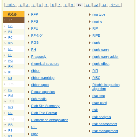
＜前へ
1
2
3
4
5
6
7
8
9
10
11
12
13
次へ＞
絞込み
RFP
ring type
R
RFS
ringing
RA
RFU
RIP
RB
RFタグ
RIPE
RC
RGB
ripple
RD
RE
RH
ripple carry
RF
Rhapsody
ripple carry adder
RG
rhetorical structure
ripple effect
RH
ribbon
RIR
RI
ribbon cartridge
RISC
RJ
RK
ribbon spool
Risch's integration
algorithm
RL
Riccati equation
RM
rise time
rich media
RN
riser card
Rich Site Summary
RO
risk
Rich Text Format
RP
risk analysis
RQ
Richardson extrapolation
risk assessment
RR
RIF
RS
risk management
right
RT