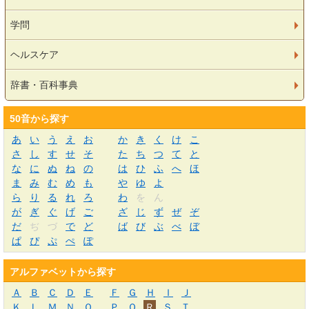
学問
ヘルスケア
辞書・百科事典
50音から探す
あ
い
う
え
お
か
き
く
け
こ
さ
し
す
せ
そ
た
ち
つ
て
と
な
に
ぬ
ね
の
は
ひ
ふ
へ
ほ
ま
み
む
め
も
や
ゆ
よ
ら
り
る
れ
ろ
わ
を
ん
が
ぎ
ぐ
げ
ご
ざ
じ
ず
ぜ
ぞ
だ
ぢ
づ
で
ど
ば
び
ぶ
べ
ぼ
ぱ
ぴ
ぷ
ぺ
ぽ
アルファベットから探す
Ａ
Ｂ
Ｃ
Ｄ
Ｅ
Ｆ
Ｇ
Ｈ
Ｉ
Ｊ
Ｋ
Ｌ
Ｍ
Ｎ
Ｏ
Ｐ
Ｑ
Ｒ
Ｓ
Ｔ