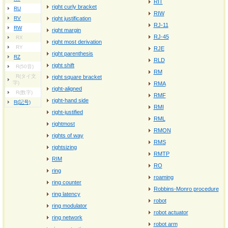
RIT
right curly bracket
RU
RIW
RV
right justification
RJ-11
RW
right margin
RJ-45
RX
right most derivation
RY
RJE
right parenthesis
RZ
RLD
right shift
R(50音)
RM
R(タイ文
right square bracket
字)
RMA
right-aligned
R(数字)
RMF
right-hand side
R(記号)
RMI
right-justified
RML
rightmost
RMON
rights of way
RMS
rightsizing
RMTP
RIM
RO
ring
roaming
ring counter
Robbins-Monro procedure
ring latency
robot
ring modulator
robot actuator
ring network
robot arm