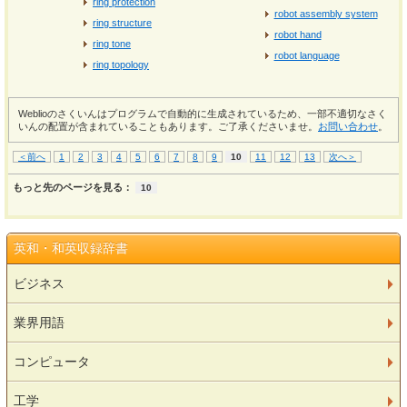
ring protection
robot assembly system
ring structure
robot hand
ring tone
robot language
ring topology
Weblioのさくいんはプログラムで自動的に生成されているため、一部不適切なさく
いんの配置が含まれていることもあります。ご了承くださいませ。
お問い合わせ
。
＜前へ
1
2
3
4
5
6
7
8
9
10
11
12
13
次へ＞
もっと先のページを見る：
10
英和・和英収録辞書
ビジネス
業界用語
コンピュータ
工学