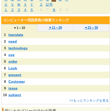
Ｕ
Ｖ
Ｗ
Ｘ
Ｙ
Ｚ
記号
１
２
３
４
５
６
７
８
９
０
コンピューター用語辞典の検索ランキング
▼
11～20
▼
21～30
▼
1～10
1
translate
2
need
3
technology
4
use
5
order
6
Look
7
present
8
Customer
9
issue
10
subject
>>もっとランキングを見る
同じカテゴリーのほかの辞書