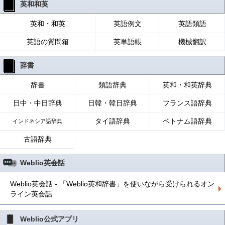
英和和英
英和・和英
英語例文
英語類語
英語の質問箱
英単語帳
機械翻訳
辞書
辞書
類語辞典
英和・和英辞典
日中・中日辞典
日韓・韓日辞典
フランス語辞典
タイ語辞典
ベトナム語辞典
インドネシア語辞典
古語辞典
Weblio英会話
Weblio英会話 - 「Weblio英和辞書」を使いながら受けられるオン
ライン英会話
Weblio公式アプリ