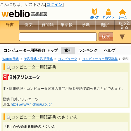
こんにちは、
ゲスト
さん[
ログイン
]
英和和英
使い方
ログイン
ホーム
もっと
辞書
例文
質問箱
単語帳
診断
翻訳
見る
▼
コンピューター用語辞典 トップ
索引
ランキング
ヘルプ
Weblio 辞書
＞
英和辞典・和英辞典
＞
コンピュータ
＞
コンピューター用語辞典
＞ 索引
コンピューター用語辞典
IT・情報処理・コンピュータ関連の専門用語を英語で調べることができます。
提供 日外アソシエーツ
URL
https://www.nichigai.co.jp/
コンピューター用語辞典 のさくいん
「R」から始まる用語のさくいん