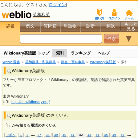
こんにちは、
ゲスト
さん[
ログイン
]
英和和英
使い方
ログイン
ホーム
もっと
辞書
例文
質問箱
単語帳
診断
翻訳
見る
▼
Wiktionary英語版 トップ
索引
ランキング
ヘルプ
Weblio 辞書
＞
英和辞典・和英辞典
＞
辞書・百科事典
＞
Wiktionary英語版
＞ 索引
Wiktionary英語版
フリーな辞書プロジェクト「Wiktionary」の英語版。英語で解説された英英辞典
です。
出典 Wiktionary
URL
http://en.wiktionary.org/
Wiktionary英語版 のさくいん
「I」から始まる用語のさくいん
...
.
...
.
＜前へ
1
2
37
38
39
40
41
42
43
44
45
46
47