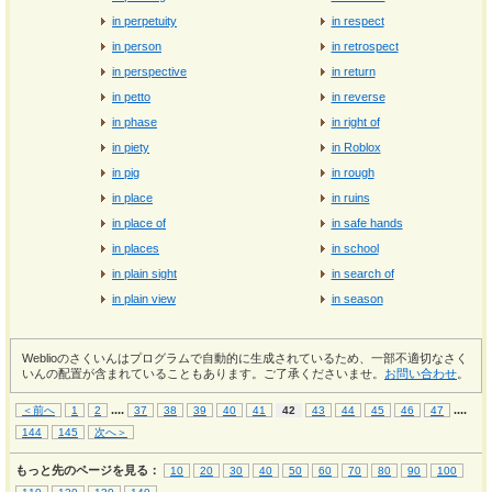
in perpetuity
in respect
in person
in retrospect
in perspective
in return
in petto
in reverse
in phase
in right of
in piety
in Roblox
in pig
in rough
in place
in ruins
in place of
in safe hands
in places
in school
in plain sight
in search of
in plain view
in season
Weblioのさくいんはプログラムで自動的に生成されているため、一部不適切なさく
いんの配置が含まれていることもあります。ご了承くださいませ。
お問い合わせ
。
...
.
...
.
＜前へ
1
2
37
38
39
40
41
42
43
44
45
46
47
144
145
次へ＞
もっと先のページを見る：
10
20
30
40
50
60
70
80
90
100