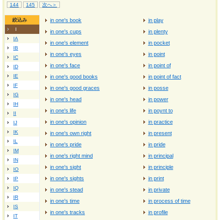
144
145
次へ＞
絞込み
in one's book
in play
I
in one's cups
in plenty
IA
in one's element
in pocket
IB
in one's eyes
in point
IC
in one's face
in point of
ID
IE
in one's good books
in point of fact
IF
in one's good graces
in posse
IG
in one's head
in power
IH
in one's life
in poynt to
II
in one's opinion
in practice
IJ
IK
in one's own right
in present
IL
in one's pride
in pride
IM
in one's right mind
in principal
IN
in one's sight
in principle
IO
in one's sights
in print
IP
IQ
in one's stead
in private
IR
in one's time
in process of time
IS
in one's tracks
in profile
IT