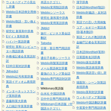
ウィキペディア小見出
本語カテゴリ）
漢字辞典
し辞書
Weblio実用類語辞典
日本語WordNet(類語)
Weblio日本語例文用例
Weblioシソーラス
Weblio対義語・反対語
辞書
辞書
研究社 新和英中辞典
Weblio類語・言い換え
英語での言い方用例集
Weblio実用英語辞典
辞書
コア・セオリー英語表
JMdict
研究社 新英和中辞典
現(基本動詞)
旅行・ビジネス英会話
Eゲイト英和辞典
英語ことわざ教訓辞典
翻訳
ハイパー英語辞書
金融庁記者会見英語対
Tatoeba
研究社 英和コンピュー
訳
日英・英日専門用語辞
ター用語辞典
日本語WordNet(英和)
書
外務省記者会見英語対
日英固有名詞辞典
遺伝子名称シソーラス
訳
Weblio派生語辞書
Weblio和製英語辞書
EDR日英対訳辞書
Weblio英語表現辞典
メール英語例文辞書
JMnedict
Weblio英語言い回し辞
最強のスラング英会話
Weblio記号和英辞書
典
Weblio専門用語対訳辞
英語イディオム表現辞
場面別・シーン別英語
書
典
表現辞典
Wiktionary英語版
インターネットスラン
Weblio英和対訳辞書
白水社 中国語辞典
グ英和辞典
ウィキペディア英語版
日中中日専門用語辞典
斎藤和英大辞典
Weblio中国語翻訳辞書
Wiktionary日本語版（中
人口統計学英英辞書
中英英中専門用語辞典
国語カテゴリ）