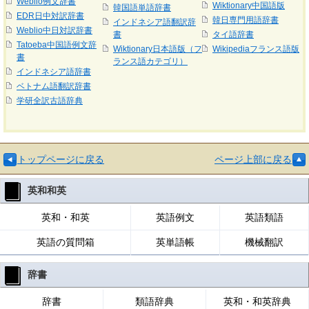
Weblio例文辞書
Wiktionary中国語版
韓国語単語辞書
EDR日中対訳辞書
韓日専門用語辞書
インドネシア語翻訳辞
Weblio中日対訳辞書
書
タイ語辞書
Tatoeba中国語例文辞
Wiktionary日本語版（フ
Wikipediaフランス語版
書
ランス語カテゴリ）
インドネシア語辞書
ベトナム語翻訳辞書
学研全訳古語辞典
トップページに戻る
ページ上部に戻る
英和和英
英和・和英
英語例文
英語類語
英語の質問箱
英単語帳
機械翻訳
辞書
辞書
類語辞典
英和・和英辞典