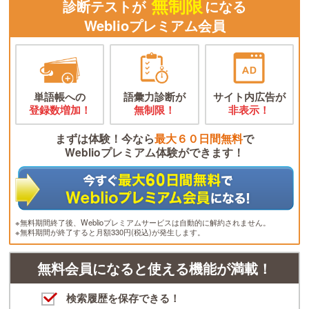
無制限
診断テストが
になる
Weblioプレミアム会員
単語帳への
語彙力診断が
サイト内広告が
登録数増加！
無制限！
非表示！
まずは体験！今なら
最大６０日間無料
で
Weblioプレミアム体験ができます！
※無料期間終了後、Weblioプレミアムサービスは自動的に解約されません。
※無料期間が終了すると月額330円(税込)が発生します。
無料会員になると使える機能が満載！
検索履歴を保存できる！