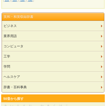
110
120
130
140
英和・和英収録辞書
ビジネス
業界用語
コンピュータ
工学
学問
ヘルスケア
辞書・百科事典
50音から探す
あ
い
う
え
お
か
き
く
け
こ