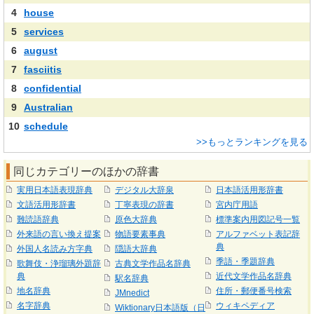
4
house
5
services
6
august
7
fasciitis
8
confidential
9
Australian
10
schedule
>>もっとランキングを見る
同じカテゴリーのほかの辞書
実用日本語表現辞典
デジタル大辞泉
日本語活用形辞書
文語活用形辞書
丁寧表現の辞書
宮内庁用語
難読語辞典
原色大辞典
標準案内用図記号一覧
外来語の言い換え提案
物語要素事典
アルファベット表記辞
典
外国人名読み方字典
隠語大辞典
季語・季題辞典
歌舞伎・浄瑠璃外題辞
古典文学作品名辞典
典
近代文学作品名辞典
駅名辞典
地名辞典
住所・郵便番号検索
JMnedict
名字辞典
ウィキペディア
Wiktionary日本語版（日