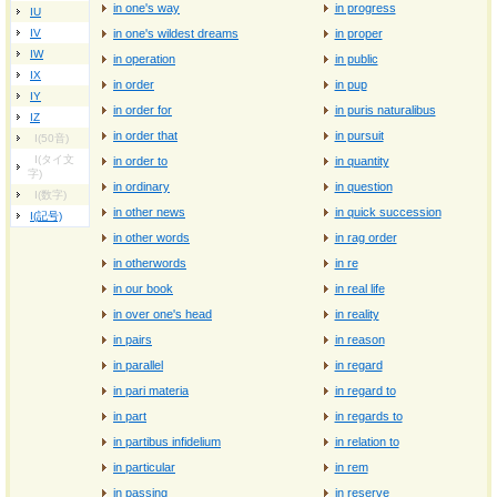
in one's way
in progress
IU
IV
in one's wildest dreams
in proper
IW
in operation
in public
IX
in order
in pup
IY
in order for
in puris naturalibus
IZ
in order that
in pursuit
I(50音)
I(タイ文
in order to
in quantity
字)
in ordinary
in question
I(数字)
in other news
in quick succession
I(記号)
in other words
in rag order
in otherwords
in re
in our book
in real life
in over one's head
in reality
in pairs
in reason
in parallel
in regard
in pari materia
in regard to
in part
in regards to
in partibus infidelium
in relation to
in particular
in rem
in passing
in reserve