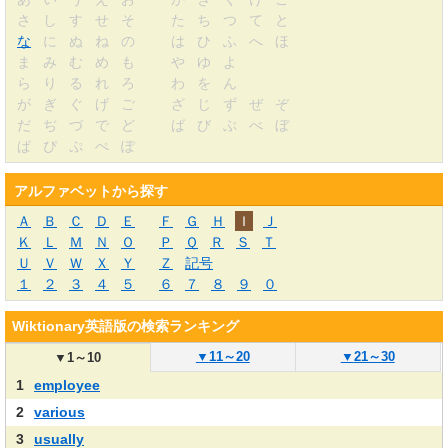
さ
し
す
せ
そ
た
ち
つ
て
と
な
に
ぬ
ね
の
は
ひ
ふ
へ
ほ
ま
み
む
め
も
や
ゆ
よ
ら
り
る
れ
ろ
わ
を
ん
が
ぎ
ぐ
げ
ご
ざ
じ
ず
ぜ
ぞ
だ
ぢ
づ
で
ど
ば
び
ぶ
べ
ぼ
ぱ
ぴ
ぷ
ぺ
ぽ
アルファベットから探す
Ａ
Ｂ
Ｃ
Ｄ
Ｅ
Ｆ
Ｇ
Ｈ
Ｉ
Ｊ
Ｋ
Ｌ
Ｍ
Ｎ
Ｏ
Ｐ
Ｑ
Ｒ
Ｓ
Ｔ
Ｕ
Ｖ
Ｗ
Ｘ
Ｙ
Ｚ
記号
１
２
３
４
５
６
７
８
９
０
Wiktionary英語版の検索ランキング
▼
11～20
▼
21～30
▼
1～10
1
employee
2
various
3
usually