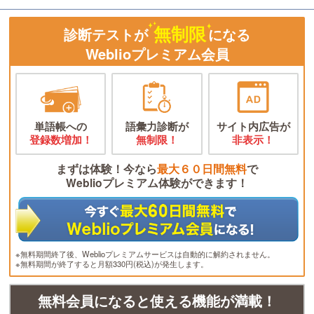
無制限
診断テストが
になる
Weblioプレミアム会員
単語帳への
語彙力診断が
サイト内広告が
登録数増加！
無制限！
非表示！
まずは体験！今なら
最大６０日間無料
で
Weblioプレミアム体験ができます！
※無料期間終了後、Weblioプレミアムサービスは自動的に解約されません。
※無料期間が終了すると月額330円(税込)が発生します。
無料会員になると使える機能が満載！