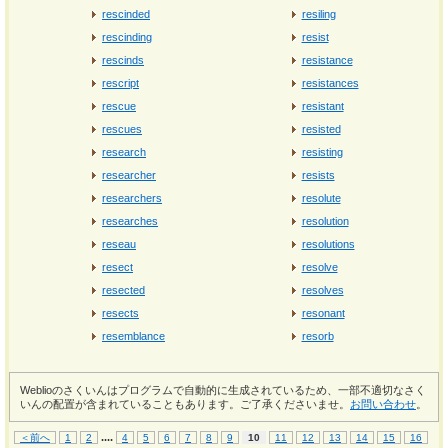
rescinded
resiling
rescinding
resist
rescinds
resistance
rescript
resistances
rescue
resistant
rescues
resisted
research
resisting
researcher
resists
researchers
resolute
researches
resolution
reseau
resolutions
resect
resolve
resected
resolves
resects
resonant
resemblance
resorb
Weblioのさくいんはプログラムで自動的に生成されているため、一部不適切なさく
いんの配置が含まれていることもあります。ご了承くださいませ。
お問い合わせ
。
...
.
＜前へ
1
2
4
5
6
7
8
9
10
11
12
13
14
15
16