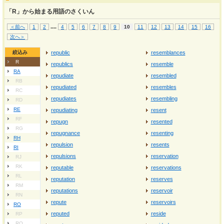
「R」から始まる用語のさくいん
...
.
＜前へ
1
2
4
5
6
7
8
9
10
11
12
13
14
15
16
次へ＞
絞込み
republic
resemblances
R
republics
resemble
RA
repudiate
resembled
RB
repudiated
resembles
RC
repudiates
resembling
RD
RE
repudiating
resent
RF
repugn
resented
RG
repugnance
resenting
RH
repulsion
resents
RI
repulsions
reservation
RJ
RK
reputable
reservations
RL
reputation
reserves
RM
reputations
reservoir
RN
repute
reservoirs
RO
reputed
reside
RP
RQ