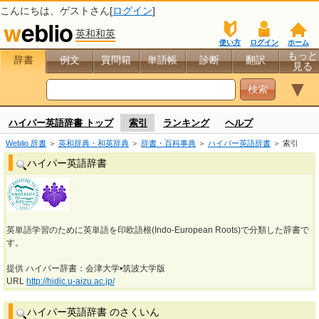
こんにちは、
ゲスト
さん[
ログイン
]
英和和英
使い方
ログイン
ホーム
もっと
辞書
例文
質問箱
単語帳
診断
翻訳
見る
▼
ハイパー英語辞書 トップ
索引
ランキング
ヘルプ
Weblio 辞書
＞
英和辞典・和英辞典
＞
辞書・百科事典
＞
ハイパー英語辞書
＞ 索引
ハイパー英語辞書
英単語学習のために英単語を印欧語根(Indo-European Roots)で分類した辞書で
す。
提供 ハイパー辞書：会津大学•筑波大学版
URL
http://hidic.u-aizu.ac.jp/
ハイパー英語辞書 のさくいん