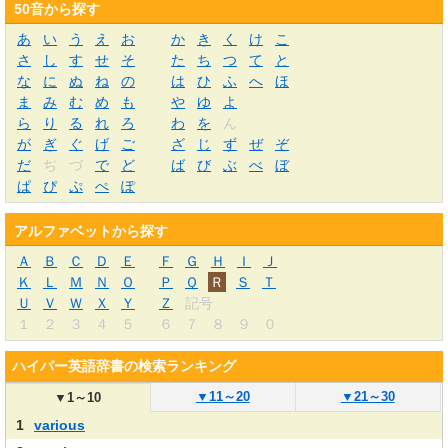
50音から探す
あ
い
う
え
お
か
き
く
け
こ
さ
し
す
せ
そ
た
ち
つ
て
と
な
に
ぬ
ね
の
は
ひ
ふ
へ
ほ
ま
み
む
め
も
や
ゆ
よ
ら
り
る
れ
ろ
わ
を
ん
が
ぎ
ぐ
げ
ご
ざ
じ
ず
ぜ
ぞ
だ
ぢ
づ
で
ど
ば
び
ぶ
べ
ぼ
ぱ
ぴ
ぷ
ぺ
ぽ
アルファベットから探す
Ａ
Ｂ
Ｃ
Ｄ
Ｅ
Ｆ
Ｇ
Ｈ
Ｉ
Ｊ
Ｋ
Ｌ
Ｍ
Ｎ
Ｏ
Ｐ
Ｑ
Ｒ
Ｓ
Ｔ
Ｕ
Ｖ
Ｗ
Ｘ
Ｙ
Ｚ
記号
１
２
３
４
５
６
７
８
９
０
ハイパー英語辞書の検索ランキング
▼
11～20
▼
21～30
▼
1～10
1
various