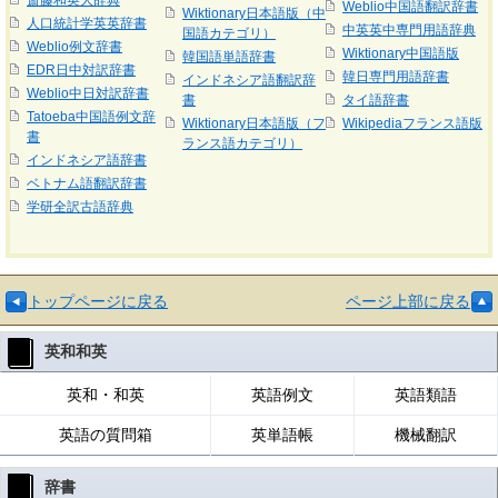
斎藤和英大辞典
Weblio中国語翻訳辞書
Wiktionary日本語版（中
人口統計学英英辞書
中英英中専門用語辞典
国語カテゴリ）
Weblio例文辞書
Wiktionary中国語版
韓国語単語辞書
EDR日中対訳辞書
韓日専門用語辞書
インドネシア語翻訳辞
Weblio中日対訳辞書
書
タイ語辞書
Tatoeba中国語例文辞
Wiktionary日本語版（フ
Wikipediaフランス語版
書
ランス語カテゴリ）
インドネシア語辞書
ベトナム語翻訳辞書
学研全訳古語辞典
トップページに戻る
ページ上部に戻る
英和和英
英和・和英
英語例文
英語類語
英語の質問箱
英単語帳
機械翻訳
辞書