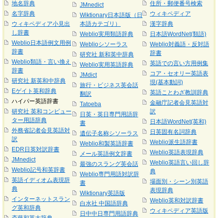
地名辞典
住所・郵便番号検索
JMnedict
名字辞典
ウィキペディア
Wiktionary日本語版（日
ウィキペディア小見出
本語カテゴリ）
漢字辞典
し辞書
Weblio実用類語辞典
日本語WordNet(類語)
Weblio日本語例文用例
Weblioシソーラス
Weblio対義語・反対語
辞書
辞書
研究社 新和英中辞典
Weblio類語・言い換え
英語での言い方用例集
Weblio実用英語辞典
辞書
コア・セオリー英語表
JMdict
研究社 新英和中辞典
現(基本動詞)
旅行・ビジネス英会話
Eゲイト英和辞典
英語ことわざ教訓辞典
翻訳
ハイパー英語辞書
金融庁記者会見英語対
Tatoeba
研究社 英和コンピュー
訳
日英・英日専門用語辞
ター用語辞典
日本語WordNet(英和)
書
外務省記者会見英語対
日英固有名詞辞典
遺伝子名称シソーラス
訳
Weblio派生語辞書
Weblio和製英語辞書
EDR日英対訳辞書
Weblio英語表現辞典
メール英語例文辞書
JMnedict
Weblio英語言い回し辞
最強のスラング英会話
Weblio記号和英辞書
典
Weblio専門用語対訳辞
英語イディオム表現辞
場面別・シーン別英語
書
典
表現辞典
Wiktionary英語版
インターネットスラン
Weblio英和対訳辞書
白水社 中国語辞典
グ英和辞典
ウィキペディア英語版
日中中日専門用語辞典