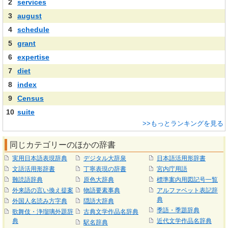
2
services
3
august
4
schedule
5
grant
6
expertise
7
diet
8
index
9
Census
10
suite
>>もっとランキングを見る
同じカテゴリーのほかの辞書
実用日本語表現辞典
デジタル大辞泉
日本語活用形辞書
文語活用形辞書
丁寧表現の辞書
宮内庁用語
難読語辞典
原色大辞典
標準案内用図記号一覧
外来語の言い換え提案
物語要素事典
アルファベット表記辞
典
外国人名読み方字典
隠語大辞典
季語・季題辞典
歌舞伎・浄瑠璃外題辞
古典文学作品名辞典
典
近代文学作品名辞典
駅名辞典