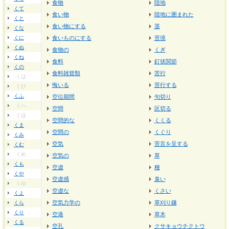
食物
陸地
くて
食い物
陸地に囲まれた
くと
食い物にする
茎
くな
くに
食いものにする
苦境
くぬ
食物の
くぎ
くね
食料
釘状関節
くの
食料雑貨類
苦行
くは
悔いる
苦行する
くひ
くふ
空位期間
句切り
くへ
空間
区切る
くほ
空間的な
くくる
くま
空間の
くぐり
くみ
空気
苦言を呈する
くむ
くめ
空気の
草
くも
空虚
種
くや
空虚感
臭い
くゆ
空虚な
くさい
くよ
空気力学の
草刈り鎌
くら
くり
空港
草木
くる
空孔
クサキョウチクトウ