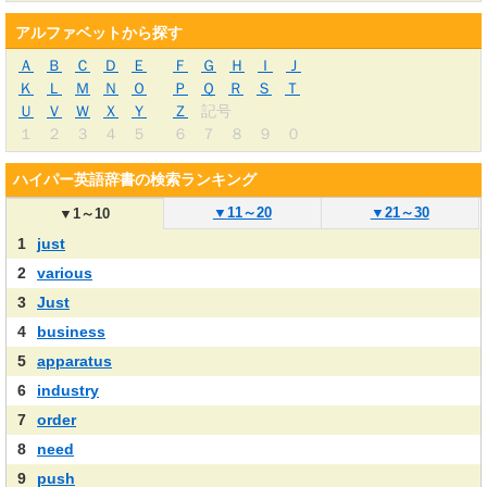
アルファベットから探す
Ａ
Ｂ
Ｃ
Ｄ
Ｅ
Ｆ
Ｇ
Ｈ
Ｉ
Ｊ
Ｋ
Ｌ
Ｍ
Ｎ
Ｏ
Ｐ
Ｑ
Ｒ
Ｓ
Ｔ
Ｕ
Ｖ
Ｗ
Ｘ
Ｙ
Ｚ
記号
１
２
３
４
５
６
７
８
９
０
ハイパー英語辞書の検索ランキング
▼
11～20
▼
21～30
▼
1～10
1
just
2
various
3
Just
4
business
5
apparatus
6
industry
7
order
8
need
9
push