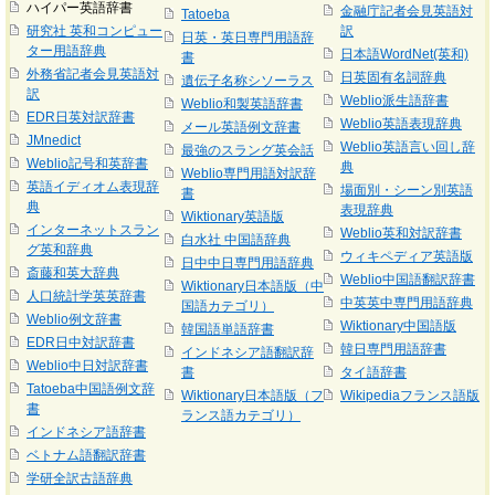
ハイパー英語辞書
金融庁記者会見英語対
Tatoeba
研究社 英和コンピュー
訳
日英・英日専門用語辞
ター用語辞典
日本語WordNet(英和)
書
外務省記者会見英語対
日英固有名詞辞典
遺伝子名称シソーラス
訳
Weblio派生語辞書
Weblio和製英語辞書
EDR日英対訳辞書
Weblio英語表現辞典
メール英語例文辞書
JMnedict
Weblio英語言い回し辞
最強のスラング英会話
Weblio記号和英辞書
典
Weblio専門用語対訳辞
英語イディオム表現辞
場面別・シーン別英語
書
典
表現辞典
Wiktionary英語版
インターネットスラン
Weblio英和対訳辞書
白水社 中国語辞典
グ英和辞典
ウィキペディア英語版
日中中日専門用語辞典
斎藤和英大辞典
Weblio中国語翻訳辞書
Wiktionary日本語版（中
人口統計学英英辞書
中英英中専門用語辞典
国語カテゴリ）
Weblio例文辞書
Wiktionary中国語版
韓国語単語辞書
EDR日中対訳辞書
韓日専門用語辞書
インドネシア語翻訳辞
Weblio中日対訳辞書
書
タイ語辞書
Tatoeba中国語例文辞
Wiktionary日本語版（フ
Wikipediaフランス語版
書
ランス語カテゴリ）
インドネシア語辞書
ベトナム語翻訳辞書
学研全訳古語辞典