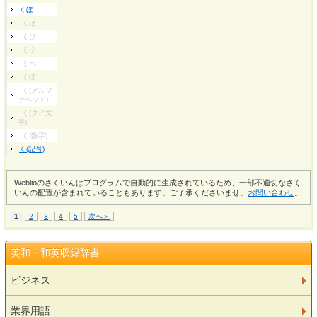
くぼ
くぱ
くぴ
くぷ
くぺ
くぽ
く(アルフ
ァベット)
く(タイ文
字)
く(数字)
く(記号)
Weblioのさくいんはプログラムで自動的に生成されているため、一部不適切なさく
いんの配置が含まれていることもあります。ご了承くださいませ。
お問い合わせ
。
1
2
3
4
5
次へ＞
英和・和英収録辞書
ビジネス
業界用語