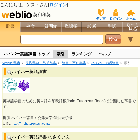
こんにちは、
ゲスト
さん[
ログイン
]
英和和英
使い方
ログイン
ホーム
もっと
辞書
例文
質問箱
単語帳
診断
翻訳
見る
▼
ハイパー英語辞書 トップ
索引
ランキング
ヘルプ
Weblio 辞書
＞
英和辞典・和英辞典
＞
辞書・百科事典
＞
ハイパー英語辞書
＞ 索引
ハイパー英語辞書
英単語学習のために英単語を印欧語根(Indo-European Roots)で分類した辞書で
す。
提供 ハイパー辞書：会津大学•筑波大学版
URL
http://hidic.u-aizu.ac.jp/
ハイパー英語辞書 のさくいん