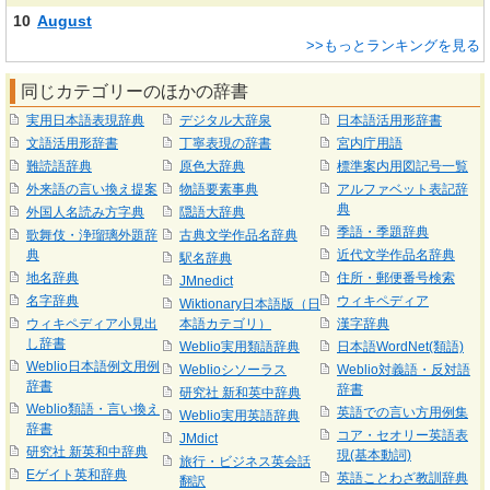
10
August
>>もっとランキングを見る
同じカテゴリーのほかの辞書
実用日本語表現辞典
デジタル大辞泉
日本語活用形辞書
文語活用形辞書
丁寧表現の辞書
宮内庁用語
難読語辞典
原色大辞典
標準案内用図記号一覧
外来語の言い換え提案
物語要素事典
アルファベット表記辞
典
外国人名読み方字典
隠語大辞典
季語・季題辞典
歌舞伎・浄瑠璃外題辞
古典文学作品名辞典
典
近代文学作品名辞典
駅名辞典
地名辞典
住所・郵便番号検索
JMnedict
名字辞典
ウィキペディア
Wiktionary日本語版（日
ウィキペディア小見出
本語カテゴリ）
漢字辞典
し辞書
Weblio実用類語辞典
日本語WordNet(類語)
Weblio日本語例文用例
Weblioシソーラス
Weblio対義語・反対語
辞書
辞書
研究社 新和英中辞典
Weblio類語・言い換え
英語での言い方用例集
Weblio実用英語辞典
辞書
コア・セオリー英語表
JMdict
研究社 新英和中辞典
現(基本動詞)
旅行・ビジネス英会話
Eゲイト英和辞典
英語ことわざ教訓辞典
翻訳