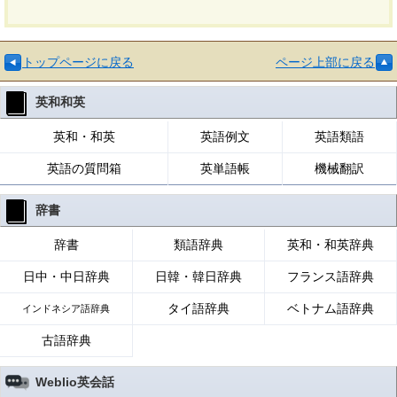
トップページに戻る
ページ上部に戻る
英和和英
英和・和英
英語例文
英語類語
英語の質問箱
英単語帳
機械翻訳
辞書
辞書
類語辞典
英和・和英辞典
日中・中日辞典
日韓・韓日辞典
フランス語辞典
タイ語辞典
ベトナム語辞典
インドネシア語辞典
古語辞典
Weblio英会話