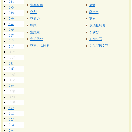
くれ
空襲警報
草地
くろ
空所
腐った
くわ
くを
空前の
草原
くん
空想
草花栽培者
くが
空想家
くさび
くぎ
空想的な
くさび石
くぐ
空想にふける
くさび形文字
くげ
くご
くざ
くじ
くず
くぜ
くぞ
くだ
くぢ
くづ
くで
くど
くば
くび
くぶ
くべ