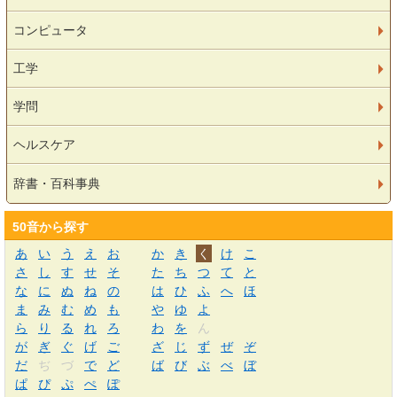
コンピュータ
工学
学問
ヘルスケア
辞書・百科事典
50音から探す
あ
い
う
え
お
か
き
く
け
こ
さ
し
す
せ
そ
た
ち
つ
て
と
な
に
ぬ
ね
の
は
ひ
ふ
へ
ほ
ま
み
む
め
も
や
ゆ
よ
ら
り
る
れ
ろ
わ
を
ん
が
ぎ
ぐ
げ
ご
ざ
じ
ず
ぜ
ぞ
だ
ぢ
づ
で
ど
ば
び
ぶ
べ
ぼ
ぱ
ぴ
ぷ
ぺ
ぽ