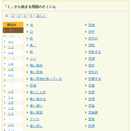
「く」から始まる用語のさくいん
1
2
3
4
5
次へ＞
絞込み
句
空地
く
口
空中
くあ
区
空中の
くい
来…
空転
くう
杭
空転する
くえ
くお
くい
空洞
くか
悔い改め
空白
くき
食い意地
空白の
くく
食い意地が張っている
空費する
くけ
区域
空腹
くこ
くさ
食いしん坊
空雷
くし
食い過ぎる
空理
くす
食い違い
空論
くせ
食い道楽
空論家
くそ
クイナ
苦役
くた
くち
食い戻し
区間
くつ