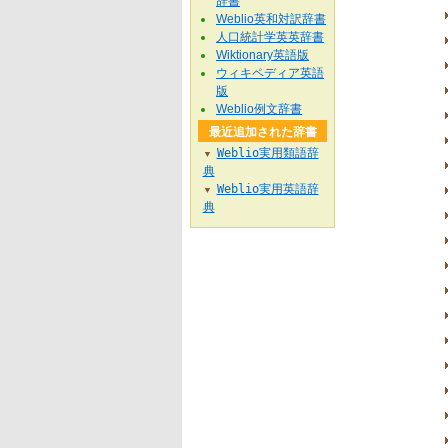
辞書
Weblio英和対訳辞書
人口統計学英英辞書
Wiktionary英語版
ウィキペディア英語
版
Weblio例文辞書
最近追加された辞書
Weblio実用類語辞
▼
典
Weblio実用英語辞
▼
典