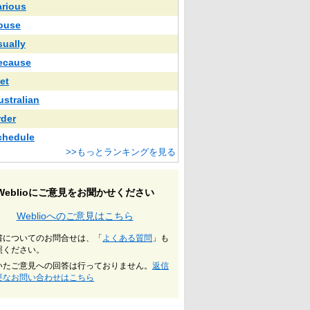
arious
ouse
sually
ecause
et
ustralian
rder
chedule
>>もっとランキングを見る
Weblioにご意見をお聞かせください
Weblioへのご意見はこちら
書についてのお問合せは、「
よくある質問
」も
照ください。
いたご意見への回答は行っておりません。
返信
要なお問い合わせはこちら