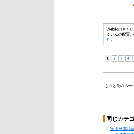
Weblioの
くいんの配置が
せ
。
1
2
3
4
もっと先のペー
同じカテ
実用日本語