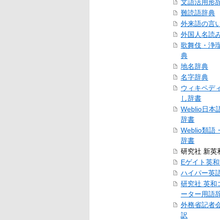
文語活用形
難読語辞典
外来語の言
外国人名読
歌舞伎・浄
典
地名辞典
名字辞典
ウィキペデ
し辞書
Weblio日
辞書
Weblio類
辞書
研究社 新英
Eゲイト英
ハイパー英
研究社 英和
ーター用語
外務省記者
訳