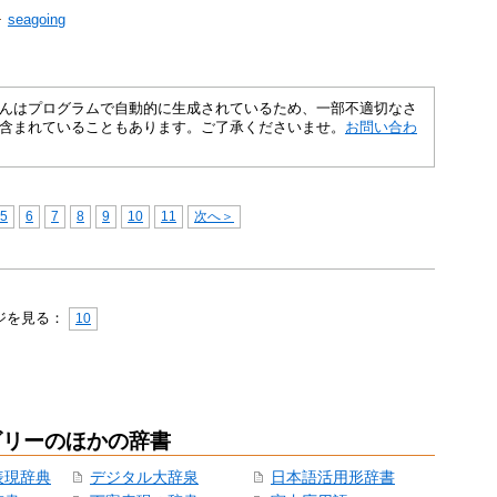
seagoing
さくいんはプログラムで自動的に生成されているため、一部不適切なさ
含まれていることもあります。ご了承くださいませ。
お問い合わ
5
6
7
8
9
10
11
次へ＞
ジを見る：
10
ゴリーのほかの辞書
表現辞典
デジタル大辞泉
日本語活用形辞書