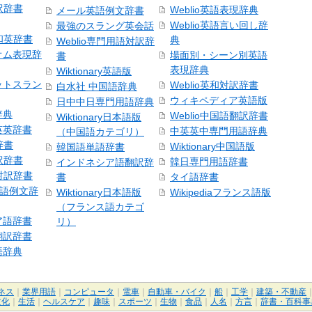
訳辞書
Weblio英語表現辞典
メール英語例文辞書
Weblio英語言い回し辞
最強のスラング英会話
号和英辞書
典
Weblio専門用語対訳辞
オム表現辞
場面別・シーン別英語
書
表現辞典
Wiktionary英語版
ットスラン
Weblio英和対訳辞書
白水社 中国語辞典
ウィキペディア英語版
日中中日専門用語辞典
辞典
Weblio中国語翻訳辞書
Wiktionary日本語版
英英辞書
中英英中専門用語辞典
（中国語カテゴリ）
辞書
Wiktionary中国語版
韓国語単語辞書
訳辞書
韓日専門用語辞書
インドネシア語翻訳辞
日対訳辞書
書
タイ語辞書
中国語例文辞
Wiktionary日本語版
Wikipediaフランス語版
（フランス語カテゴ
ア語辞書
リ）
翻訳辞書
語辞典
ネス
｜
業界用語
｜
コンピュータ
｜
電車
｜
自動車・バイク
｜
船
｜
工学
｜
建築・不動産
文化
｜
生活
｜
ヘルスケア
｜
趣味
｜
スポーツ
｜
生物
｜
食品
｜
人名
｜
方言
｜
辞書・百科事