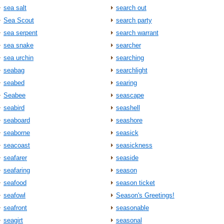
sea salt
search out
Sea Scout
search party
sea serpent
search warrant
sea snake
searcher
sea urchin
searching
seabag
searchlight
seabed
searing
Seabee
seascape
seabird
seashell
seaboard
seashore
seaborne
seasick
seacoast
seasickness
seafarer
seaside
seafaring
season
seafood
season ticket
seafowl
Season's Greetings!
seafront
seasonable
seagirt
seasonal