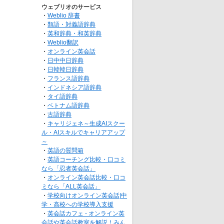
ウェブリオのサービス
・
Weblio 辞書
・
類語・対義語辞典
・
英和辞典・和英辞典
・
Weblio翻訳
・
オンライン英会話
・
日中中日辞典
・
日韓韓日辞典
・
フランス語辞典
・
インドネシア語辞典
・
タイ語辞典
・
ベトナム語辞典
・
古語辞典
・
キャリジェネ～生成AIスクー
ル・AIスキルでキャリアアップ
～
・
英語の質問箱
・
英語コーチング比較・口コミ
なら「忍者英会話」
・
オンライン英会話比較・口コ
ミなら「ALL英会話」
・
学校向けオンライン英会話|中
学・高校への学校導入支援
・
英会話カフェ - オンライン英
会話や英会話教室を解説！みん