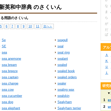
 新英和中辞典 のさくいん
な
ま
まる用語のさくいん
ら
が
5
6
7
8
9
10
11
次へ＞
だ
ぱ
Se
seagull
SE
seal
アル
sea
seal ring
Ａ
sea anemone
sealant
Ｋ
sea bream
sealed
Ｕ
sea breeze
sealed book
１
sea captain
sealed orders
sea change
sealer
研究
sea cow
sealing wax
▼
sea cucumber
sealskin
1
e
sea dog
Sealyham
2
u
sea elephant
Sealyham terrier