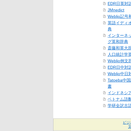
EDR日英対
JMnedict
Weblio記
英語イディ
典
インターネ
グ英和辞典
斎藤和英大
人口統計学
Weblio例文
EDR日中対
Weblio中
Tatoeba
書
インドネシ
ベトナム語
学研全訳古
ビジ