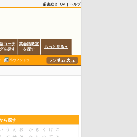
辞書総合TOP
|
ヘルプ
語コーチ
英会話教室
もっと見る▼
グを探す
を探す
除
小ウィンドウ
音から探す
い
う
え
お
か
き
く
け
こ
し
す
せ
そ
た
ち
つ
て
と