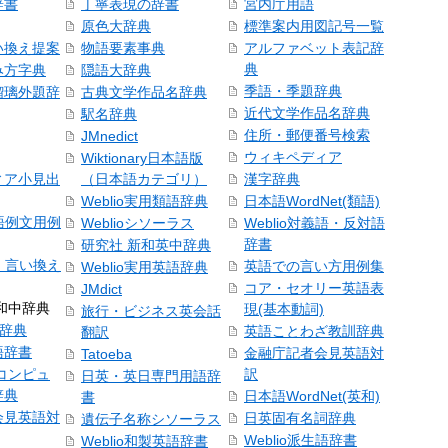
辞書
丁寧表現の辞書
宮内庁用語
原色大辞典
標準案内用図記号一覧
い換え提案
物語要素事典
アルファベット表記辞
典
み方字典
隠語大辞典
季語・季題辞典
瑠璃外題辞
古典文学作品名辞典
近代文学作品名辞典
駅名辞典
住所・郵便番号検索
JMnedict
ウィキペディア
Wiktionary日本語版
ィア小見出
（日本語カテゴリ）
漢字辞典
Weblio実用類語辞典
日本語WordNet(類語)
本語例文用例
Weblioシソーラス
Weblio対義語・反対語
辞書
研究社 新和英中辞典
語・言い換え
英語での言い方用例集
Weblio実用英語辞典
コア・セオリー英語表
JMdict
和中辞典
現(基本動詞)
旅行・ビジネス英会話
和辞典
英語ことわざ教訓辞典
翻訳
語辞書
金融庁記者会見英語対
Tatoeba
コンピュ
訳
日英・英日専門用語辞
辞典
日本語WordNet(英和)
書
会見英語対
日英固有名詞辞典
遺伝子名称シソーラス
Weblio派生語辞書
Weblio和製英語辞書