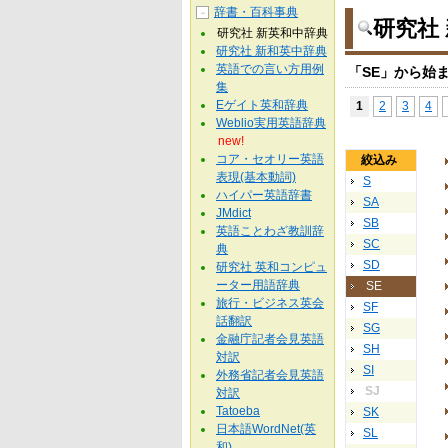
辞書・百科事典
－
研究社
研究社 新英和中辞典
研究社 新和英中辞典
英語での言い方用例
「SE」から始
集
Eゲイト英和辞典
1
2
3
4
Weblio実用英語辞典
new!
コア・セオリー英語
絞込み
表現(基本動詞)
S
ハイパー英語辞書
SA
JMdict
SB
英語ことわざ教訓辞
SC
典
SD
研究社 英和コンピュ
ーター用語辞典
SE
旅行・ビジネス英会
SF
話翻訳
SG
金融庁記者会見英語
SH
対訳
SI
外務省記者会見英語
SJ
対訳
Tatoeba
SK
日本語WordNet(英
SL
和)