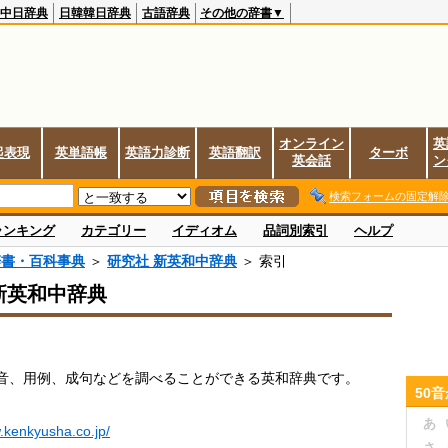
中日辞典
日韓韓日辞典
古語辞典
その他の辞書▼
オンライン
英
起表現
英単語帳
英語力診断
英語翻訳
ターボ
英会話
ン
検索フォームの固定解
ランキング
カテゴリー
イディオム
品詞別索引
ヘルプ
辞書・百科事典
＞
研究社 新英和中辞典
＞ 索引
新英和中辞典
音、用例、成句などを調べることができる英和辞典です。
50
あ
.kenkyusha.co.jp/
さ