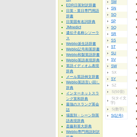
SM
EDR日英対訳辞書
SN
日英・英日専門用語
SO
辞書
SP
日英固有名詞辞典
JMnedict
SQ
遺伝子名称シソーラ
SR
ス
SS
Weblio派生語辞書
ST
Weblio記号和英辞書
SU
Weblio和製英語辞書
SV
Weblio英語表現辞典
英語イディオム表現
SW
辞典
SX
メール英語例文辞書
SY
Weblio英語言い回し
SZ
辞典
S(50音)
インターネットスラ
S(タイ文
ング英和辞典
字)
最強のスラング英会
S(数字)
話
場面別・シーン別英
S(記号)
語表現辞典
斎藤和英大辞典
Weblio専門用語対訳