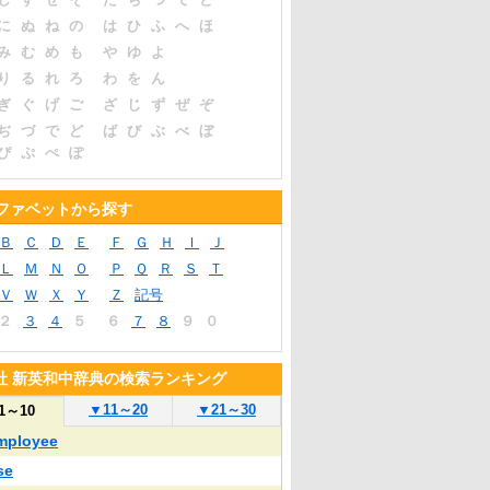
に
ぬ
ね
の
は
ひ
ふ
へ
ほ
み
む
め
も
や
ゆ
よ
り
る
れ
ろ
わ
を
ん
ぎ
ぐ
げ
ご
ざ
じ
ず
ぜ
ぞ
ぢ
づ
で
ど
ば
び
ぶ
べ
ぼ
ぴ
ぷ
ぺ
ぽ
ファベットから探す
Ｂ
Ｃ
Ｄ
Ｅ
Ｆ
Ｇ
Ｈ
Ｉ
Ｊ
Ｌ
Ｍ
Ｎ
Ｏ
Ｐ
Ｑ
Ｒ
Ｓ
Ｔ
Ｖ
Ｗ
Ｘ
Ｙ
Ｚ
記号
２
３
４
５
６
７
８
９
０
社 新英和中辞典の検索ランキング
▼
11～20
▼
21～30
1～10
mployee
se