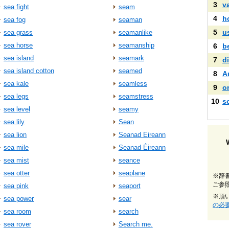
3
v
sea fight
seam
4
h
sea fog
seaman
5
u
sea grass
seamanlike
sea horse
seamanship
6
b
sea island
seamark
7
di
sea island cotton
seamed
8
A
sea kale
seamless
9
o
sea legs
seamstress
10
s
sea level
seamy
sea lily
Sean
sea lion
Seanad Eireann
sea mile
Seanad Éireann
sea mist
seance
sea otter
seaplane
※辞
ご参
sea pink
seaport
※頂
sea power
sear
の必
sea room
search
sea rover
Search me.