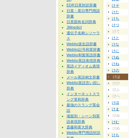
EDR日英対訳辞書
けそ
日英・英日専門用語
けた
辞書
けち
日英固有名詞辞典
けつ
JMnedict
けて
遺伝子名称シソーラ
けと
ス
Weblio派生語辞書
けな
Weblio記号和英辞書
けに
Weblio和製英語辞書
けぬ
Weblio英語表現辞典
けね
英語イディオム表現
けの
辞典
けは
メール英語例文辞書
Weblio英語言い回し
けひ
辞典
けふ
インターネットスラ
けへ
ング英和辞典
けほ
最強のスラング英会
けま
話
けみ
場面別・シーン別英
語表現辞典
けむ
斎藤和英大辞典
けめ
Weblio専門用語対訳
けも