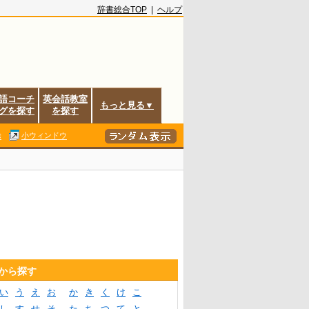
辞書総合TOP
|
ヘルプ
語コーチ
英会話教室
もっと見る▼
グを探す
を探す
除
小ウィンドウ
音から探す
い
う
え
お
か
き
く
け
こ
し
す
せ
そ
た
ち
つ
て
と