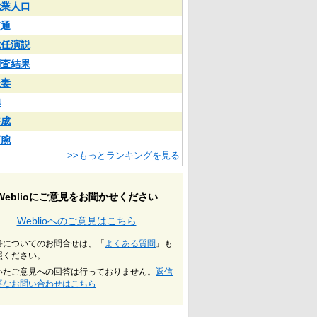
就業人口
交通
就任演説
調査結果
夫妻
蝉
醸成
両腕
>>もっとランキングを見る
Weblioにご意見をお聞かせください
Weblioへのご意見はこちら
書についてのお問合せは、「
よくある質問
」も
照ください。
いたご意見への回答は行っておりません。
返信
要なお問い合わせはこちら