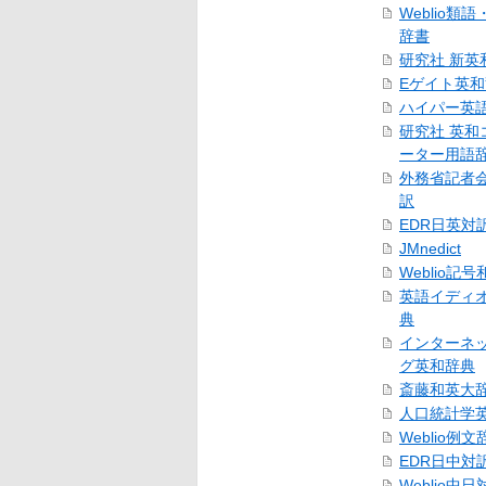
Weblio類
辞書
研究社 新英
Eゲイト英
ハイパー英
研究社 英和
ーター用語
外務省記者
訳
EDR日英対
JMnedict
Weblio記
英語イディ
典
インターネ
グ英和辞典
斎藤和英大
人口統計学
Weblio例文
EDR日中対
Weblio中