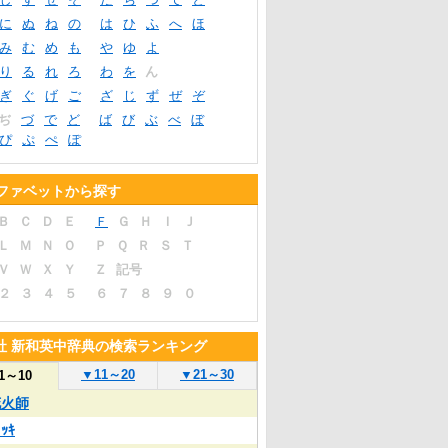
に
ぬ
ね
の
は
ひ
ふ
へ
ほ
み
む
め
も
や
ゆ
よ
り
る
れ
ろ
わ
を
ん
ぎ
ぐ
げ
ご
ざ
じ
ず
ぜ
ぞ
ぢ
づ
で
ど
ば
び
ぶ
べ
ぼ
ぴ
ぷ
ぺ
ぽ
ファベットから探す
Ｂ
Ｃ
Ｄ
Ｅ
Ｆ
Ｇ
Ｈ
Ｉ
Ｊ
Ｌ
Ｍ
Ｎ
Ｏ
Ｐ
Ｑ
Ｒ
Ｓ
Ｔ
Ｖ
Ｗ
Ｘ
Ｙ
Ｚ
記号
２
３
４
５
６
７
８
９
０
社 新和英中辞典の検索ランキング
▼
11～20
▼
21～30
1～10
花火師
ﾞｯｷ