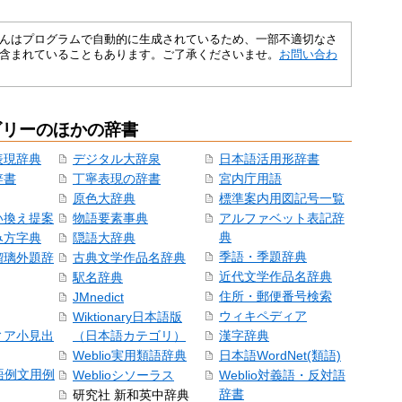
さくいんはプログラムで自動的に生成されているため、一部不適切なさ
含まれていることもあります。ご了承くださいませ。
お問い合わ
ゴリーのほかの辞書
表現辞典
デジタル大辞泉
日本語活用形辞書
辞書
丁寧表現の辞書
宮内庁用語
原色大辞典
標準案内用図記号一覧
い換え提案
物語要素事典
アルファベット表記辞
典
み方字典
隠語大辞典
季語・季題辞典
瑠璃外題辞
古典文学作品名辞典
近代文学作品名辞典
駅名辞典
住所・郵便番号検索
JMnedict
ウィキペディア
Wiktionary日本語版
ィア小見出
（日本語カテゴリ）
漢字辞典
Weblio実用類語辞典
日本語WordNet(類語)
本語例文用例
Weblioシソーラス
Weblio対義語・反対語
辞書
研究社 新和英中辞典