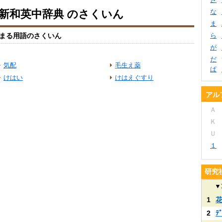
 新和英中辞典 のさくいん
な
ま
まる用語のさくいん
ら
が
だ
気配
毛生え薬
ぱ
けはい
けはえぐすり
アル
Ａ
Ｋ
Ｕ
１
研究
▼
1
2
ﾃ