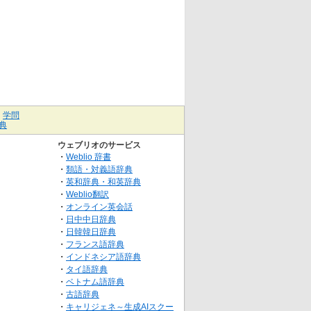
｜
学問
典
ウェブリオのサービス
・
Weblio 辞書
・
類語・対義語辞典
・
英和辞典・和英辞典
・
Weblio翻訳
・
オンライン英会話
・
日中中日辞典
・
日韓韓日辞典
・
フランス語辞典
・
インドネシア語辞典
・
タイ語辞典
・
ベトナム語辞典
・
古語辞典
・
キャリジェネ～生成AIスクー