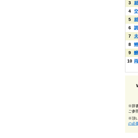
3
4
5
6
7
8
9
10
※辞
ご参
※頂
の必