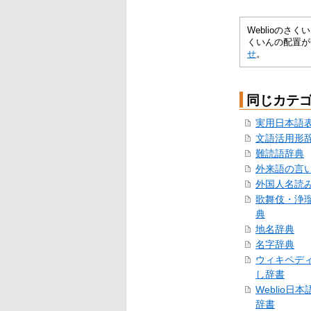
Weblioの
くいんの配置が
せ
。
同じカテ
実用日本語
文語活用形
難読語辞典
外来語の言
外国人名読
歌舞伎・浄
典
地名辞典
名字辞典
ウィキペデ
し辞書
Weblio日
辞書