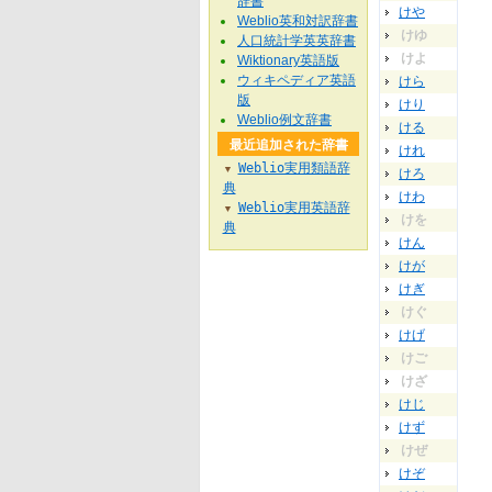
辞書
けや
Weblio英和対訳辞書
けゆ
人口統計学英英辞書
けよ
Wiktionary英語版
ウィキペディア英語
けら
版
けり
Weblio例文辞書
ける
最近追加された辞書
けれ
Weblio実用類語辞
▼
けろ
典
けわ
Weblio実用英語辞
▼
けを
典
けん
けが
けぎ
けぐ
けげ
けご
けざ
けじ
けず
けぜ
けぞ