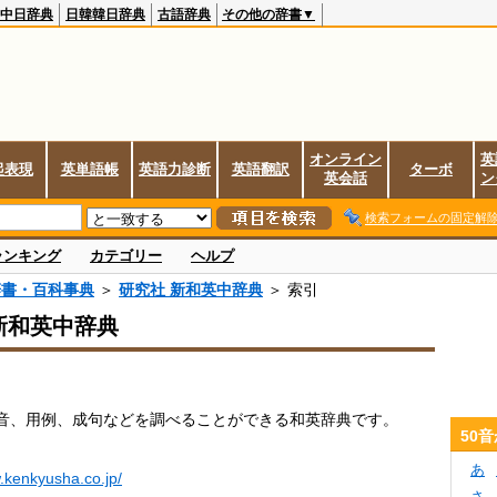
中日辞典
日韓韓日辞典
古語辞典
その他の辞書▼
オンライン
英
起表現
英単語帳
英語力診断
英語翻訳
ターボ
英会話
ン
検索フォームの固定解
ランキング
カテゴリー
ヘルプ
辞書・百科事典
＞
研究社 新和英中辞典
＞ 索引
新和英中辞典
音、用例、成句などを調べることができる和英辞典です。
50
あ
.kenkyusha.co.jp/
さ