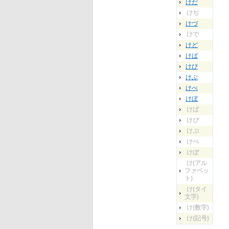
けだ
けぢ
けづ
けで
けど
けば
けび
けぶ
けべ
けぼ
けぱ
けぴ
けぷ
けぺ
けぽ
け(アル
ファベッ
ト)
け(タイ
文字)
け(数字)
け(記号)