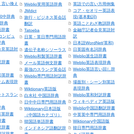
語・言い換え
英語での言い方用例集
Weblio実用英語辞典
コア・セオリー英語表
JMdict
和中辞典
現(基本動詞)
旅行・ビジネス英会話
和辞典
英語ことわざ教訓辞典
翻訳
語辞書
金融庁記者会見英語対
Tatoeba
コンピュ
訳
日英・英日専門用語辞
辞典
日本語WordNet(英和)
書
会見英語対
日英固有名詞辞典
遺伝子名称シソーラス
Weblio派生語辞書
Weblio和製英語辞書
訳辞書
Weblio英語表現辞典
メール英語例文辞書
Weblio英語言い回し辞
最強のスラング英会話
号和英辞書
典
Weblio専門用語対訳辞
オム表現辞
場面別・シーン別英語
書
表現辞典
Wiktionary英語版
ットスラン
Weblio英和対訳辞書
白水社 中国語辞典
ウィキペディア英語版
日中中日専門用語辞典
辞典
Weblio中国語翻訳辞書
Wiktionary日本語版
英英辞書
中英英中専門用語辞典
（中国語カテゴリ）
辞書
Wiktionary中国語版
韓国語単語辞書
訳辞書
韓日専門用語辞書
インドネシア語翻訳辞
日対訳辞書