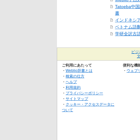
Tatoeba
書
インドネシ
ベトナム語
学研全訳古
ビジ
ご利用にあたって
便利な機
・
Weblio辞書とは
・
ウェブ
・
検索の仕方
・
ヘルプ
・
利用規約
・
プライバシーポリシー
・
サイトマップ
・
クッキー・アクセスデータに
ついて