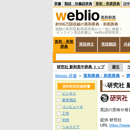
辞書
類語・対義語辞典
英和・和英辞典
日中
英和和英
約506万語収録の英和辞典・和英辞典
複数の英和辞典/和英辞典から一気に検索！
オンライン英語辞書は「weblio英和和英」
英和・和英
英語例文
英語類語
共
辞典
研究社 新和英中辞典 トップ
索引
Weblio 辞書
＞
英和辞典・和英辞典
＞
研究社 
英和和英収録辞書
ビジネス
＋
業界用語
＋
コンピュータ
＋
英語の意味や発
工学
＋
提供 研究社
学問
＋
URL
https://www
ヘルスケア
＋