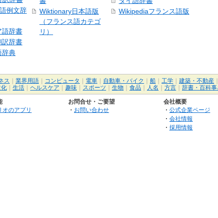
書
タイ語辞書
中国語例文辞
Wiktionary日本語版
Wikipediaフランス語版
（フランス語カテゴ
ア語辞書
リ）
翻訳辞書
語辞典
ネス
｜
業界用語
｜
コンピュータ
｜
電車
｜
自動車・バイク
｜
船
｜
工学
｜
建築・不動産
文化
｜
生活
｜
ヘルスケア
｜
趣味
｜
スポーツ
｜
生物
｜
食品
｜
人名
｜
方言
｜
辞書・百科事
能
お問合せ・ご要望
会社概要
リオのアプリ
・
お問い合わせ
・
公式企業ページ
・
会社情報
・
採用情報