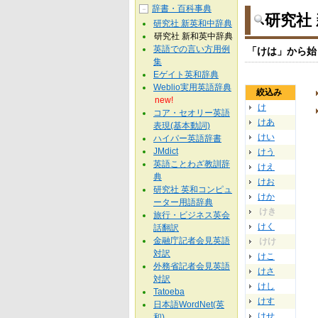
辞書・百科事典
－
研究社
研究社 新英和中辞典
研究社 新和英中辞典
英語での言い方用例
「けは」から始
集
Eゲイト英和辞典
Weblio実用英語辞典
絞込み
new!
け
コア・セオリー英語
けあ
表現(基本動詞)
けい
ハイパー英語辞書
JMdict
けう
英語ことわざ教訓辞
けえ
典
けお
研究社 英和コンピュ
けか
ーター用語辞典
けき
旅行・ビジネス英会
けく
話翻訳
金融庁記者会見英語
けけ
対訳
けこ
外務省記者会見英語
けさ
対訳
けし
Tatoeba
けす
日本語WordNet(英
けせ
和)