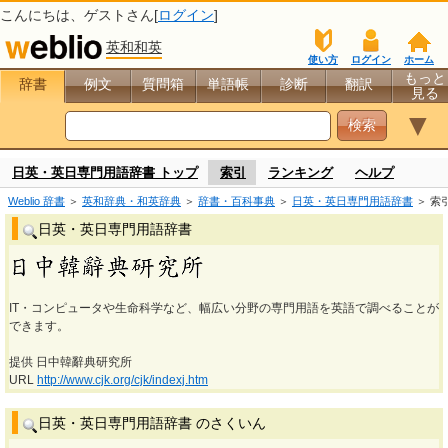
こんにちは、
ゲスト
さん[
ログイン
]
英和和英
使い方
ログイン
ホーム
もっと
辞書
例文
質問箱
単語帳
診断
翻訳
見る
▼
日英・英日専門用語辞書 トップ
索引
ランキング
ヘルプ
Weblio 辞書
＞
英和辞典・和英辞典
＞
辞書・百科事典
＞
日英・英日専門用語辞書
＞ 索
日英・英日専門用語辞書
IT・コンピュータや生命科学など、幅広い分野の専門用語を英語で調べることが
できます。
提供 日中韓辭典研究所
URL
http://www.cjk.org/cjk/indexj.htm
日英・英日専門用語辞書 のさくいん