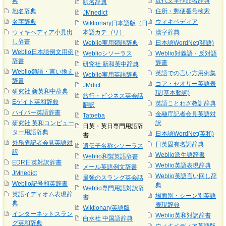
典
近代文学作品名辞典
駅名辞典
地名辞典
住所・郵便番号検索
JMnedict
名字辞典
ウィキペディア
Wiktionary日本語版（日
ウィキペディア小見出
本語カテゴリ）
漢字辞典
し辞書
Weblio実用類語辞典
日本語WordNet(類語)
Weblio日本語例文用例
Weblioシソーラス
Weblio対義語・反対語
辞書
辞書
研究社 新和英中辞典
Weblio類語・言い換え
英語での言い方用例集
Weblio実用英語辞典
辞書
コア・セオリー英語表
JMdict
研究社 新英和中辞典
現(基本動詞)
旅行・ビジネス英会話
Eゲイト英和辞典
英語ことわざ教訓辞典
翻訳
ハイパー英語辞書
金融庁記者会見英語対
Tatoeba
研究社 英和コンピュー
訳
日英・英日専門用語辞
ター用語辞典
日本語WordNet(英和)
書
外務省記者会見英語対
日英固有名詞辞典
遺伝子名称シソーラス
訳
Weblio派生語辞書
Weblio和製英語辞書
EDR日英対訳辞書
Weblio英語表現辞典
メール英語例文辞書
JMnedict
Weblio英語言い回し辞
最強のスラング英会話
Weblio記号和英辞書
典
Weblio専門用語対訳辞
英語イディオム表現辞
場面別・シーン別英語
書
典
表現辞典
Wiktionary英語版
インターネットスラン
Weblio英和対訳辞書
白水社 中国語辞典
グ英和辞典