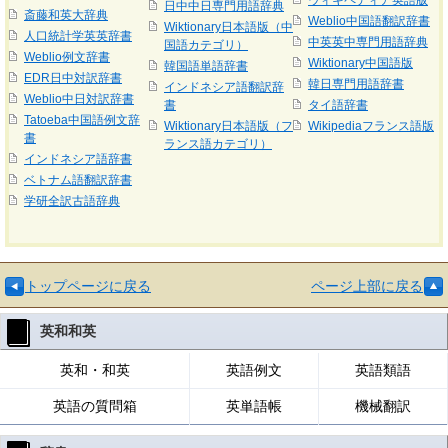
ウィキペディア英語版
日中中日専門用語辞典
斎藤和英大辞典
Weblio中国語翻訳辞書
Wiktionary日本語版（中
人口統計学英英辞書
中英英中専門用語辞典
国語カテゴリ）
Weblio例文辞書
Wiktionary中国語版
韓国語単語辞書
EDR日中対訳辞書
韓日専門用語辞書
インドネシア語翻訳辞
Weblio中日対訳辞書
書
タイ語辞書
Tatoeba中国語例文辞
Wiktionary日本語版（フ
Wikipediaフランス語版
書
ランス語カテゴリ）
インドネシア語辞書
ベトナム語翻訳辞書
学研全訳古語辞典
トップページに戻る
ページ上部に戻る
英和和英
英和・和英
英語例文
英語類語
英語の質問箱
英単語帳
機械翻訳