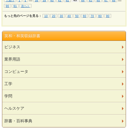
...
.
...
.
＜前へ
1
2
38
39
40
41
42
43
44
45
46
47
48
90
91
次へ＞
もっと先のページを見る：
10
20
30
40
50
60
70
80
90
英和・和英収録辞書
ビジネス
業界用語
コンピュータ
工学
学問
ヘルスケア
辞書・百科事典