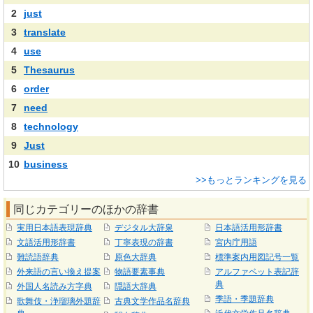
2
just
3
translate
4
use
5
Thesaurus
6
order
7
need
8
technology
9
Just
10
business
>>もっとランキングを見る
同じカテゴリーのほかの辞書
実用日本語表現辞典
デジタル大辞泉
日本語活用形辞書
文語活用形辞書
丁寧表現の辞書
宮内庁用語
難読語辞典
原色大辞典
標準案内用図記号一覧
外来語の言い換え提案
物語要素事典
アルファベット表記辞
典
外国人名読み方字典
隠語大辞典
季語・季題辞典
歌舞伎・浄瑠璃外題辞
古典文学作品名辞典