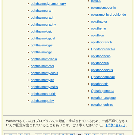
opioids
ophthalmodynamometry
opiomelanocortin
ophthalmogram
opipramol hydrochloride
ophthalmograph
opisthaptor
ophthalmography
opisthenar
ophthalmologic
opisthion
ophthalmological
opisthobranch
ophthalmologist
Opisthobranchia
ophthalmology
opisthocheilia
ophthalmomalacia
opisthochilia
ophthalmometer
opisthocoelous
ophthalmomycosis
Opisthocomidae
ophthalmomyitis
opisthodetic
ophthalmomyositis
Opisthogoneata
ophthalmoneuritis
opisthomastigote
ophthalmopathy
opisthonephros
Weblioのさくいんはプログラムで自動的に生成されているため、一部不適切なさく
いんの配置が含まれていることもあります。ご了承くださいませ。
お問い合わせ
。