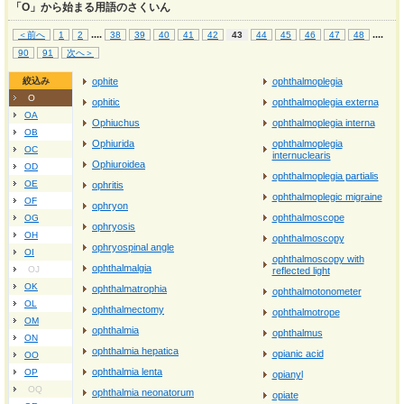
「O」から始まる用語のさくいん
...
.
...
.
＜前へ
1
2
38
39
40
41
42
43
44
45
46
47
48
90
91
次へ＞
絞込み
ophite
ophthalmoplegia
O
ophitic
ophthalmoplegia externa
OA
Ophiuchus
ophthalmoplegia interna
OB
Ophiurida
ophthalmoplegia
OC
internuclearis
Ophiuroidea
OD
ophthalmoplegia partialis
OE
ophritis
ophthalmoplegic migraine
OF
ophryon
ophthalmoscope
OG
ophryosis
OH
ophthalmoscopy
ophryospinal angle
OI
ophthalmoscopy with
ophthalmalgia
OJ
reflected light
OK
ophthalmatrophia
ophthalmotonometer
OL
ophthalmectomy
ophthalmotrope
OM
ophthalmia
ophthalmus
ON
ophthalmia hepatica
opianic acid
OO
ophthalmia lenta
OP
opianyl
OQ
ophthalmia neonatorum
opiate