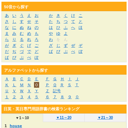
50音から探す
あ
い
う
え
お
か
き
く
け
こ
さ
し
す
せ
そ
た
ち
つ
て
と
な
に
ぬ
ね
の
は
ひ
ふ
へ
ほ
ま
み
む
め
も
や
ゆ
よ
ら
り
る
れ
ろ
わ
を
ん
が
ぎ
ぐ
げ
ご
ざ
じ
ず
ぜ
ぞ
だ
ぢ
づ
で
ど
ば
び
ぶ
べ
ぼ
ぱ
ぴ
ぷ
ぺ
ぽ
アルファベットから探す
Ａ
Ｂ
Ｃ
Ｄ
Ｅ
Ｆ
Ｇ
Ｈ
Ｉ
Ｊ
Ｋ
Ｌ
Ｍ
Ｎ
Ｏ
Ｐ
Ｑ
Ｒ
Ｓ
Ｔ
Ｕ
Ｖ
Ｗ
Ｘ
Ｙ
Ｚ
記号
１
２
３
４
５
６
７
８
９
０
日英・英日専門用語辞書の検索ランキング
▼
11～20
▼
21～30
▼
1～10
1
house