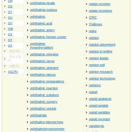
OR
ophthalmia nivalis
opiate receptor
OS
ophthalmia nodosa
opiate receptors
OT
ophthalmic
OPIC
OU
OV
ophthalmic acid
Opiliones
OW
ophthalmic artery
opine
OX
ophthalmic herpes zoster
opinion
OY
ophthalmic
opinion advertising
OZ
hyperthyroidism
O(50音)
opinion in writing
ophthalmic migraine
O(タイ文
opinion leader
字)
ophthalmic nerve
opinion poll
O(数字)
ophthalmic ointment
opinion research
O(記号)
ophthalmic plexus
opinion technology
ophthalmic preparations
opinions
ophthalmic reaction
opioid
ophthalmic solutions
opioid analgesic
ophthalmic surgery
opioid peptide
ophthalmic vesicle
opioid peptides
ophthalmitis
opioid receptor
ophthalmo-blennorrhea
opioidergic
ophthalmodynamometer