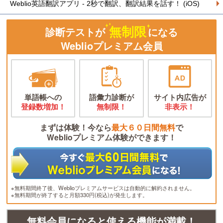
Weblio英語翻訳アプリ - 2秒で翻訳、翻訳結果を話す！ (iOS)
無制限
診断テストが
になる
Weblioプレミアム会員
単語帳への
語彙力診断が
サイト内広告が
登録数増加！
無制限！
非表示！
まずは体験！今なら
最大６０日間無料
で
Weblioプレミアム体験ができます！
※無料期間終了後、Weblioプレミアムサービスは自動的に解約されません。
※無料期間が終了すると月額330円(税込)が発生します。
無料会員になると使える機能が満載！