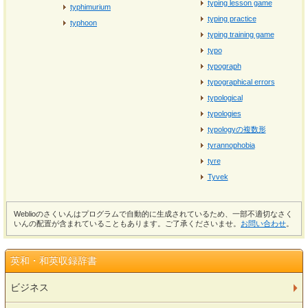
typing lesson game
typhimurium
typing practice
typhoon
typing training game
typo
typograph
typographical errors
typological
typologies
typologyの複数形
tyrannophobia
tyre
Tyvek
Weblioのさくいんはプログラムで自動的に生成されているため、一部不適切なさく
いんの配置が含まれていることもあります。ご了承くださいませ。
お問い合わせ
。
英和・和英収録辞書
ビジネス