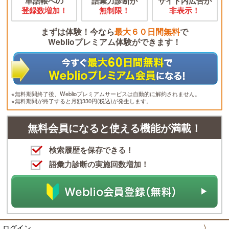
単語帳への
語彙力診断が
サイト内広告が
登録数増加！
無制限！
非表示！
まずは体験！今なら
最大６０日間無料
で
Weblioプレミアム体験ができます！
※無料期間終了後、Weblioプレミアムサービスは自動的に解約されません。
※無料期間が終了すると月額330円(税込)が発生します。
無料会員になると使える機能が満載！
検索履歴を保存できる！
語彙力診断の実施回数増加！
ログイン
〉