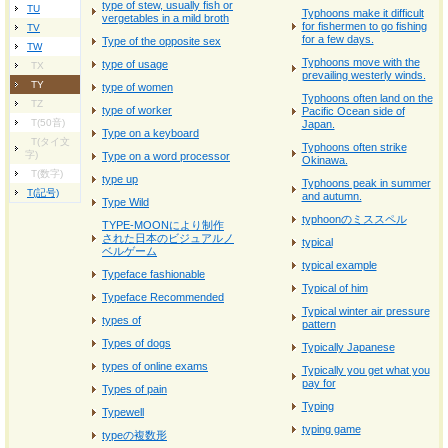
type of stew, usually fish or
TU
Typhoons make it difficult
vergetables in a mild broth
for fishermen to go fishing
TV
for a few days.
Type of the opposite sex
TW
Typhoons move with the
type of usage
TX
prevailing westerly winds.
TY
type of women
Typhoons often land on the
TZ
type of worker
Pacific Ocean side of
T(50音)
Japan.
Type on a keyboard
T(タイ文
Typhoons often strike
字)
Type on a word processor
Okinawa.
T(数字)
type up
Typhoons peak in summer
T(記号)
and autumn.
Type Wild
typhoonのミススペル
TYPE-MOONにより制作
された日本のビジュアルノ
typical
ベルゲーム
typical example
Typeface fashionable
Typical of him
Typeface Recommended
Typical winter air pressure
types of
pattern
Types of dogs
Typically Japanese
types of online exams
Typically you get what you
pay for
Types of pain
Typing
Typewell
typing game
typeの複数形