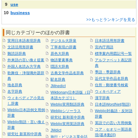
9
use
10
business
>>もっとランキングを見る
同じカテゴリーのほかの辞書
実用日本語表現辞典
デジタル大辞泉
日本語活用形辞書
文語活用形辞書
丁寧表現の辞書
宮内庁用語
難読語辞典
原色大辞典
標準案内用図記号一覧
外来語の言い換え提案
物語要素事典
アルファベット表記辞
典
外国人名読み方字典
隠語大辞典
季語・季題辞典
歌舞伎・浄瑠璃外題辞
古典文学作品名辞典
典
近代文学作品名辞典
駅名辞典
地名辞典
住所・郵便番号検索
JMnedict
名字辞典
ウィキペディア
Wiktionary日本語版（日
ウィキペディア小見出
本語カテゴリ）
漢字辞典
し辞書
Weblio実用類語辞典
日本語WordNet(類語)
Weblio日本語例文用例
Weblioシソーラス
Weblio対義語・反対語
辞書
辞書
研究社 新和英中辞典
Weblio類語・言い換え
英語での言い方用例集
Weblio実用英語辞典
辞書
コア・セオリー英語表
JMdict
研究社 新英和中辞典
現(基本動詞)
旅行・ビジネス英会話