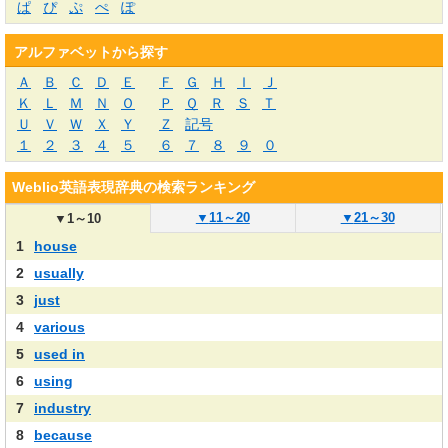
ぱ
ぴ
ぷ
ぺ
ぽ
アルファベットから探す
Ａ
Ｂ
Ｃ
Ｄ
Ｅ
Ｆ
Ｇ
Ｈ
Ｉ
Ｊ
Ｋ
Ｌ
Ｍ
Ｎ
Ｏ
Ｐ
Ｑ
Ｒ
Ｓ
Ｔ
Ｕ
Ｖ
Ｗ
Ｘ
Ｙ
Ｚ
記号
１
２
３
４
５
６
７
８
９
０
Weblio英語表現辞典の検索ランキング
▼
11～20
▼
21～30
▼
1～10
1
house
2
usually
3
just
4
various
5
used in
6
using
7
industry
8
because