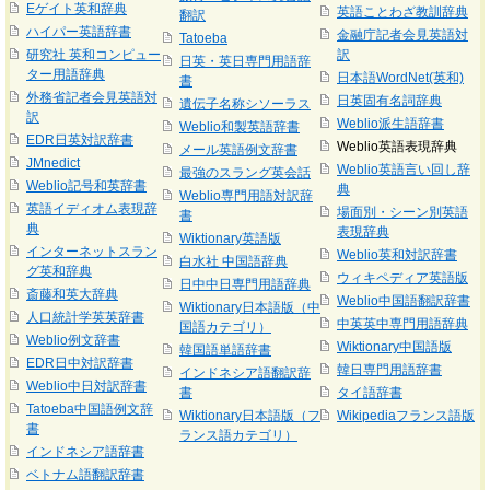
Eゲイト英和辞典
英語ことわざ教訓辞典
翻訳
ハイパー英語辞書
金融庁記者会見英語対
Tatoeba
研究社 英和コンピュー
訳
日英・英日専門用語辞
ター用語辞典
日本語WordNet(英和)
書
外務省記者会見英語対
日英固有名詞辞典
遺伝子名称シソーラス
訳
Weblio派生語辞書
Weblio和製英語辞書
EDR日英対訳辞書
Weblio英語表現辞典
メール英語例文辞書
JMnedict
Weblio英語言い回し辞
最強のスラング英会話
Weblio記号和英辞書
典
Weblio専門用語対訳辞
英語イディオム表現辞
場面別・シーン別英語
書
典
表現辞典
Wiktionary英語版
インターネットスラン
Weblio英和対訳辞書
白水社 中国語辞典
グ英和辞典
ウィキペディア英語版
日中中日専門用語辞典
斎藤和英大辞典
Weblio中国語翻訳辞書
Wiktionary日本語版（中
人口統計学英英辞書
中英英中専門用語辞典
国語カテゴリ）
Weblio例文辞書
Wiktionary中国語版
韓国語単語辞書
EDR日中対訳辞書
韓日専門用語辞書
インドネシア語翻訳辞
Weblio中日対訳辞書
書
タイ語辞書
Tatoeba中国語例文辞
Wiktionary日本語版（フ
Wikipediaフランス語版
書
ランス語カテゴリ）
インドネシア語辞書
ベトナム語翻訳辞書