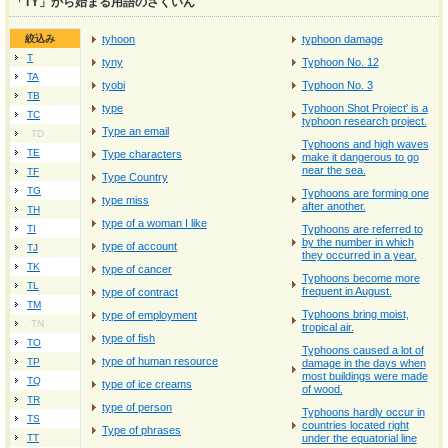
「TY」から始まる用語のさくいん
絞込み
tyhoon
typhoon damage
T
tyny
Typhoon No. 12
TA
tyobi
Typhoon No. 3
TB
type
Typhoon Shot Project' is a
TC
typhoon research project.
Type an email
TD
Typhoons and high waves
TE
Type characters
make it dangerous to go
near the sea.
TF
Type Country
TG
Typhoons are forming one
type miss
after another.
TH
type of a woman I like
TI
Typhoons are referred to
by the number in which
type of account
TJ
they occurred in a year.
TK
type of cancer
Typhoons become more
TL
frequent in August.
type of contract
TM
Typhoons bring moist,
type of employment
TN
tropical air.
type of fish
TO
Typhoons caused a lot of
type of human resource
TP
damage in the days when
most buildings were made
TQ
type of ice creams
of wood.
TR
type of person
Typhoons hardly occur in
TS
countries located right
Type of phrases
TT
under the equatorial line