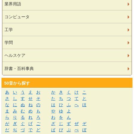
業界用語
コンピュータ
工学
学問
ヘルスケア
辞書・百科事典
50音から探す
あ
い
う
え
お
か
き
く
け
こ
さ
し
す
せ
そ
た
ち
つ
て
と
な
に
ぬ
ね
の
は
ひ
ふ
へ
ほ
ま
み
む
め
も
や
ゆ
よ
ら
り
る
れ
ろ
わ
を
ん
が
ぎ
ぐ
げ
ご
ざ
じ
ず
ぜ
ぞ
だ
ぢ
づ
で
ど
ば
び
ぶ
べ
ぼ