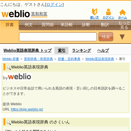
こんにちは、
ゲスト
さん[
ログイン
]
英和和英
使い方
ログイン
ホーム
もっと
辞書
例文
質問箱
単語帳
診断
翻訳
見る
▼
Weblio英語表現辞典 トップ
索引
ランキング
ヘルプ
Weblio 辞書
＞
英和辞典・和英辞典
＞
辞書・百科事典
＞
Weblio英語表現辞典
＞ 索引
Weblio英語表現辞典
ビジネスや日常会話で用いられる英語の表現・言い回しの日本語訳を調べるこ
とができます。
提供 Weblio
URL
https://ejje.weblio.jp/
Weblio英語表現辞典 のさくいん