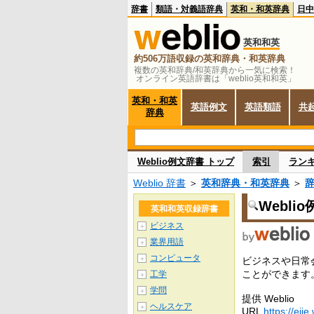
辞書
類語・対義語辞典
英和・和英辞典
日中
英和和英
約506万語収録の英和辞典・和英辞典
複数の英和辞典/和英辞典から一気に検索！
オンライン英語辞書は「weblio英和和英」
英和・和英
英語例文
英語類語
共
辞典
Weblio例文辞書 トップ
索引
ラン
Weblio 辞書
＞
英和辞典・和英辞典
＞
Webli
英和和英収録辞書
ビジネス
＋
業界用語
＋
コンピュータ
＋
ビジネスや日常
ことができます
工学
＋
学問
＋
提供 Weblio
ヘルスケア
＋
URL
https://ejje