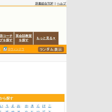
辞書総合TOP
|
ヘルプ
語コーチ
英会話教室
もっと見る▼
グを探す
を探す
除
小ウィンドウ
音から探す
い
う
え
お
か
き
く
け
こ
し
す
せ
そ
た
ち
つ
て
と