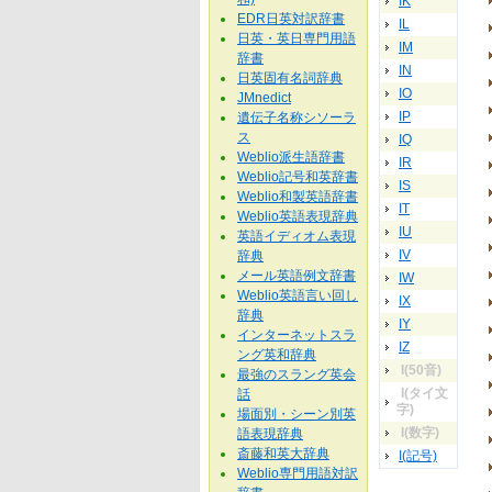
IK
EDR日英対訳辞書
IL
日英・英日専門用語
IM
辞書
IN
日英固有名詞辞典
IO
JMnedict
IP
遺伝子名称シソーラ
ス
IQ
Weblio派生語辞書
IR
Weblio記号和英辞書
IS
Weblio和製英語辞書
IT
Weblio英語表現辞典
IU
英語イディオム表現
IV
辞典
メール英語例文辞書
IW
Weblio英語言い回し
IX
辞典
IY
インターネットスラ
IZ
ング英和辞典
I(50音)
最強のスラング英会
I(タイ文
話
字)
場面別・シーン別英
I(数字)
語表現辞典
斎藤和英大辞典
I(記号)
Weblio専門用語対訳