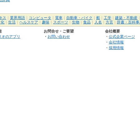
ネス
｜
業界用語
｜
コンピュータ
｜
電車
｜
自動車・バイク
｜
船
｜
工学
｜
建築・不動産
文化
｜
生活
｜
ヘルスケア
｜
趣味
｜
スポーツ
｜
生物
｜
食品
｜
人名
｜
方言
｜
辞書・百科事
能
お問合せ・ご要望
会社概要
リオのアプリ
・
お問い合わせ
・
公式企業ページ
・
会社情報
・
採用情報