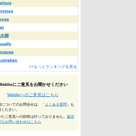
arious
ervices
ouse
et
花火師
sually
ecause
ustralian
>>もっとランキングを見る
Weblioにご意見をお聞かせください
Weblioへのご意見はこちら
書についてのお問合せは、「
よくある質問
」も
照ください。
いたご意見への回答は行っておりません。
返信
要なお問い合わせはこちら