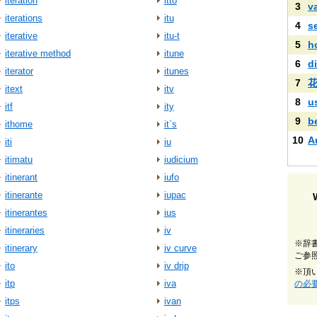
iteration
itto
3
v
iterations
itu
4
s
iterative
itu-t
5
h
iterative method
itune
6
di
iterator
itunes
7
itext
itv
8
u
itf
ity
9
b
ithome
it`s
10
A
iti
iu
itimatu
iudicium
itinerant
iufo
itinerante
iupac
itinerantes
ius
itineraries
iv
※辞
itinerary
iv curve
ご参
ito
iv drip
※頂
itp
iva
の必
itps
ivan