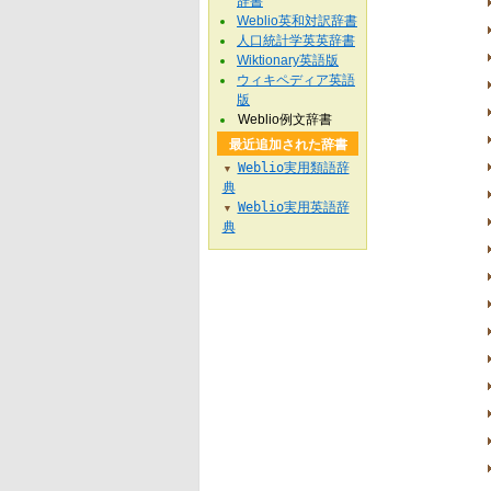
辞書
Weblio英和対訳辞書
人口統計学英英辞書
Wiktionary英語版
ウィキペディア英語
版
Weblio例文辞書
最近追加された辞書
Weblio実用類語辞
▼
典
Weblio実用英語辞
▼
典