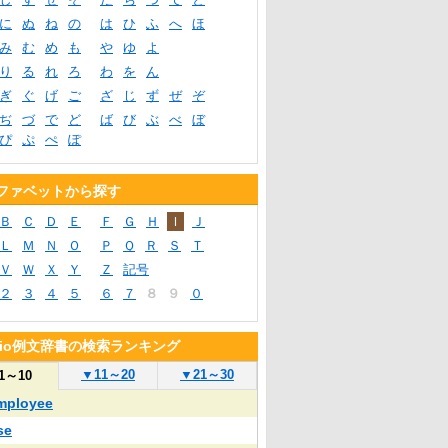
に
ぬ
ね
の
は
ひ
ふ
へ
ほ
み
む
め
も
や
ゆ
よ
り
る
れ
ろ
わ
を
ん
ぎ
ぐ
げ
ご
ざ
じ
ず
ぜ
ぞ
ぢ
づ
で
ど
ば
び
ぶ
べ
ぼ
ぴ
ぷ
ぺ
ぽ
ファベットから探す
Ｂ
Ｃ
Ｄ
Ｅ
Ｆ
Ｇ
Ｈ
Ｉ
Ｊ
Ｌ
Ｍ
Ｎ
Ｏ
Ｐ
Ｑ
Ｒ
Ｓ
Ｔ
Ｖ
Ｗ
Ｘ
Ｙ
Ｚ
記号
２
３
４
５
６
７
８
９
０
blio例文辞書の検索ランキング
▼
11～20
▼
21～30
1～10
mployee
se