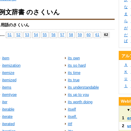
な
io例文辞書 のさくいん
ま
ら
る用語のさくいん
が
...
.
51
52
53
54
55
56
57
58
59
60
61
62
だ
ぱ
アル
item
its own
Ａ
itemization
its so hard
Ｋ
itemize
its time
Ｕ
itemized
its true
１
items
its understandable
itemtype
its up to you
We
iter
its worth doing
iterable
itself
▼
iterate
itself.
1
e
iterated
ittf
2
u