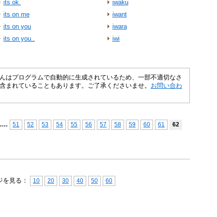
its ok.
iwaku
its on me
iwant
its on you
iwara
its on you..
iwi
さくいんはプログラムで自動的に生成されているため、一部不適切なさ
含まれていることもあります。ご了承くださいませ。
お問い合わ
...
.
51
52
53
54
55
56
57
58
59
60
61
62
ジを見る：
10
20
30
40
50
60