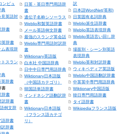
コンピュ
訳
日英・英日専門用語辞
辞典
日本語WordNet(英和)
書
会見英語対
日英固有名詞辞典
遺伝子名称シソーラス
Weblio派生語辞書
Weblio和製英語辞書
訳辞書
Weblio英語表現辞典
メール英語例文辞書
Weblio英語言い回し辞
最強のスラング英会話
号和英辞書
典
Weblio専門用語対訳辞
オム表現辞
場面別・シーン別英語
書
表現辞典
Wiktionary英語版
ットスラン
Weblio英和対訳辞書
白水社 中国語辞典
ウィキペディア英語版
日中中日専門用語辞典
辞典
Weblio中国語翻訳辞書
Wiktionary日本語版
英英辞書
中英英中専門用語辞典
（中国語カテゴリ）
辞書
Wiktionary中国語版
韓国語単語辞書
訳辞書
韓日専門用語辞書
インドネシア語翻訳辞
日対訳辞書
書
タイ語辞書
中国語例文辞
Wiktionary日本語版
Wikipediaフランス語版
（フランス語カテゴ
ア語辞書
リ）
翻訳辞書
語辞典