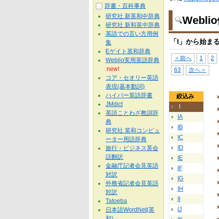
辞書・百科事典
－
研究社 新英和中辞典
Webl
研究社 新和英中辞典
英語での言い方用例
「I」から始ま
集
Eゲイト英和辞典
＜前へ
1
2
Weblio実用英語辞典
new!
63
次へ＞
コア・セオリー英語
表現(基本動詞)
ハイパー英語辞書
絞込み
JMdict
I
英語ことわざ教訓辞
IA
典
IB
研究社 英和コンピュ
IC
ーター用語辞典
ID
旅行・ビジネス英会
話翻訳
IE
金融庁記者会見英語
IF
対訳
IG
外務省記者会見英語
IH
対訳
II
Tatoeba
IJ
日本語WordNet(英
和)