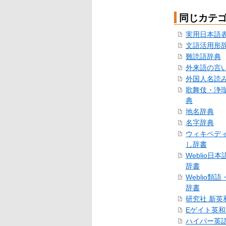
同じカテ
実用日本語
文語活用形
難読語辞典
外来語の言
外国人名読
歌舞伎・浄
典
地名辞典
名字辞典
ウィキペデ
し辞書
Weblio日
辞書
Weblio類
辞書
研究社 新英
Eゲイト英
ハイパー英