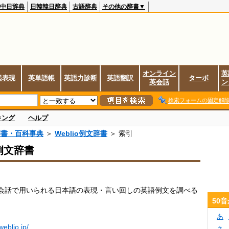
中日辞典
日韓韓日辞典
古語辞典
その他の辞書▼
オンライン
英
起表現
英単語帳
英語力診断
英語翻訳
ターボ
英会話
ン
検索フォームの固定解
キング
ヘルプ
辞書・百科事典
＞
Weblio例文辞書
＞ 索引
o例文辞書
会話で用いられる日本語の表現・言い回しの英語例文を調べる
。
50
あ
.weblio.jp/
さ