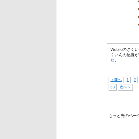
Weblioの
くいんの配置が
せ
。
＜前へ
1
2
63
次へ＞
もっと先のペー