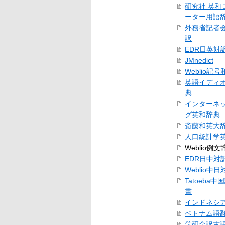
研究社 英和
ーター用語
外務省記者
訳
EDR日英対
JMnedict
Weblio記
英語イディ
典
インターネ
グ英和辞典
斎藤和英大
人口統計学
Weblio例文
EDR日中対
Weblio中
Tatoeba
書
インドネシ
ベトナム語
学研全訳古