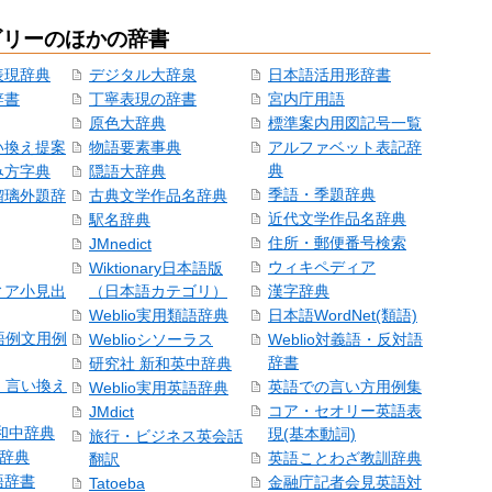
ゴリーのほかの辞書
表現辞典
デジタル大辞泉
日本語活用形辞書
辞書
丁寧表現の辞書
宮内庁用語
原色大辞典
標準案内用図記号一覧
い換え提案
物語要素事典
アルファベット表記辞
典
み方字典
隠語大辞典
季語・季題辞典
瑠璃外題辞
古典文学作品名辞典
近代文学作品名辞典
駅名辞典
住所・郵便番号検索
JMnedict
ウィキペディア
Wiktionary日本語版
ィア小見出
（日本語カテゴリ）
漢字辞典
Weblio実用類語辞典
日本語WordNet(類語)
本語例文用例
Weblioシソーラス
Weblio対義語・反対語
辞書
研究社 新和英中辞典
語・言い換え
英語での言い方用例集
Weblio実用英語辞典
コア・セオリー英語表
JMdict
和中辞典
現(基本動詞)
旅行・ビジネス英会話
和辞典
英語ことわざ教訓辞典
翻訳
語辞書
金融庁記者会見英語対
Tatoeba