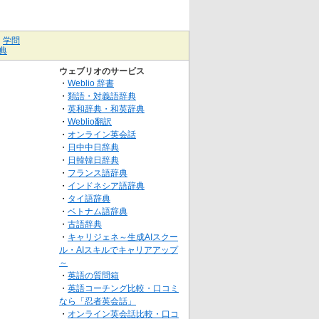
｜
学問
典
ウェブリオのサービス
・
Weblio 辞書
・
類語・対義語辞典
・
英和辞典・和英辞典
・
Weblio翻訳
・
オンライン英会話
・
日中中日辞典
・
日韓韓日辞典
・
フランス語辞典
・
インドネシア語辞典
・
タイ語辞典
・
ベトナム語辞典
・
古語辞典
・
キャリジェネ～生成AIスクー
ル・AIスキルでキャリアアップ
～
・
英語の質問箱
・
英語コーチング比較・口コミ
なら「忍者英会話」
・
オンライン英会話比較・口コ