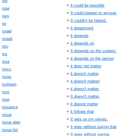
isp
it could be possible
ispe
It could happen to anyone.
ispy
It couldn't be helped.
isr
it department
israel
it depends
israeli
it depends on
isrc
It depends on the context.
iss
it depends on the person
issa
it does not matter
isscc
it doesn't matter
isses
it doesn't matter!
isshown
it doesn't matter.
isso
It doesn't matter.
issp
it doesnt matter
issuance
it follows that
issue
It gets on my nerves.
issue date
it goes without saying that
issue list
It goes without saying.