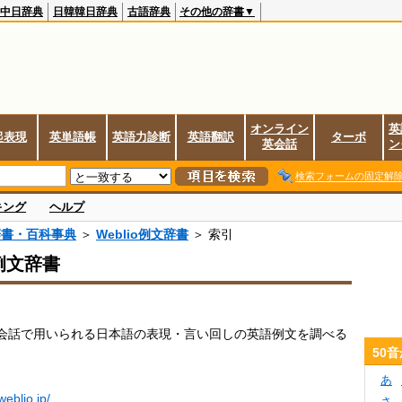
中日辞典
日韓韓日辞典
古語辞典
その他の辞書▼
オンライン
英
起表現
英単語帳
英語力診断
英語翻訳
ターボ
英会話
ン
検索フォームの固定解
キング
ヘルプ
辞書・百科事典
＞
Weblio例文辞書
＞ 索引
o例文辞書
会話で用いられる日本語の表現・言い回しの英語例文を調べる
。
50
あ
.weblio.jp/
さ