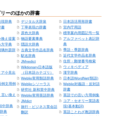
ゴリーのほかの辞書
表現辞典
デジタル大辞泉
日本語活用形辞書
辞書
丁寧表現の辞書
宮内庁用語
原色大辞典
標準案内用図記号一覧
い換え提案
物語要素事典
アルファベット表記辞
典
み方字典
隠語大辞典
季語・季題辞典
瑠璃外題辞
古典文学作品名辞典
近代文学作品名辞典
駅名辞典
住所・郵便番号検索
JMnedict
ウィキペディア
Wiktionary日本語版
ィア小見出
（日本語カテゴリ）
漢字辞典
Weblio実用類語辞典
日本語WordNet(類語)
本語例文用例
Weblioシソーラス
Weblio対義語・反対語
辞書
研究社 新和英中辞典
語・言い換え
英語での言い方用例集
Weblio実用英語辞典
コア・セオリー英語表
JMdict
和中辞典
現(基本動詞)
旅行・ビジネス英会話
和辞典
英語ことわざ教訓辞典
翻訳