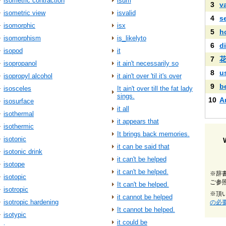
isometric contraction
isum
3
v
isometric view
isvalid
4
s
isomorphic
isx
5
h
isomorphism
is_likelyto
6
di
isopod
it
7
isopropanol
it ain't necessarily so
8
u
isopropyl alcohol
it ain't over 'til it's over
9
b
isosceles
It ain't over till the fat lady
sings.
10
A
isosurface
it all
isothermal
it appears that
isothermic
It brings back memories.
isotonic
it can be said that
isotonic drink
it can't be helped
isotope
it can't be helped.
※辞
isotopic
ご参
It can't be helped.
isotropic
※頂
it cannot be helped
isotropic hardening
の必
It cannot be helped.
isotypic
it could be