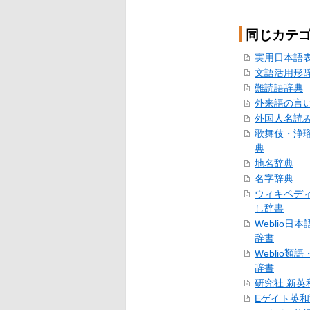
同じカテ
実用日本語
文語活用形
難読語辞典
外来語の言
外国人名読
歌舞伎・浄
典
地名辞典
名字辞典
ウィキペデ
し辞書
Weblio日
辞書
Weblio類
辞書
研究社 新英
Eゲイト英