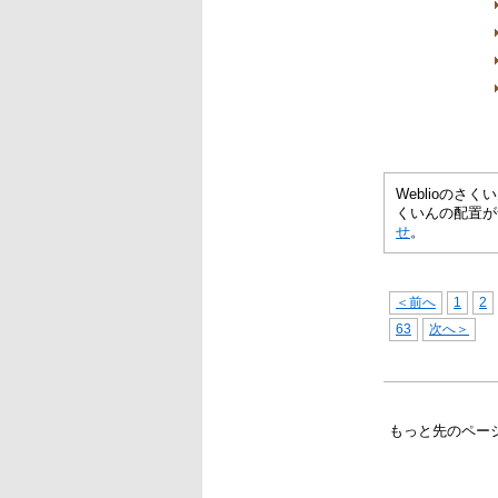
Weblioの
くいんの配置が
せ
。
＜前へ
1
2
63
次へ＞
もっと先のペー