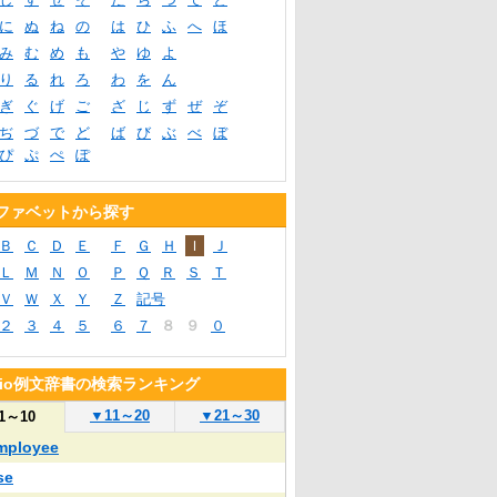
に
ぬ
ね
の
は
ひ
ふ
へ
ほ
み
む
め
も
や
ゆ
よ
り
る
れ
ろ
わ
を
ん
ぎ
ぐ
げ
ご
ざ
じ
ず
ぜ
ぞ
ぢ
づ
で
ど
ば
び
ぶ
べ
ぼ
ぴ
ぷ
ぺ
ぽ
ファベットから探す
Ｂ
Ｃ
Ｄ
Ｅ
Ｆ
Ｇ
Ｈ
Ｉ
Ｊ
Ｌ
Ｍ
Ｎ
Ｏ
Ｐ
Ｑ
Ｒ
Ｓ
Ｔ
Ｖ
Ｗ
Ｘ
Ｙ
Ｚ
記号
２
３
４
５
６
７
８
９
０
blio例文辞書の検索ランキング
▼
11～20
▼
21～30
1～10
mployee
se