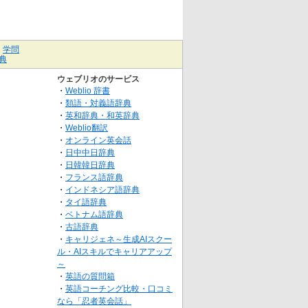
｜
学問
典
ウェブリオのサービス
・
Weblio 辞書
・
類語・対義語辞典
・
英和辞典・和英辞典
・
Weblio翻訳
・
オンライン英会話
・
日中中日辞典
・
日韓韓日辞典
・
フランス語辞典
・
インドネシア語辞典
・
タイ語辞典
・
ベトナム語辞典
・
古語辞典
・
キャリジェネ～生成AIスクー
ル・AIスキルでキャリアアップ
～
・
英語の質問箱
・
英語コーチング比較・口コミ
なら「忍者英会話」