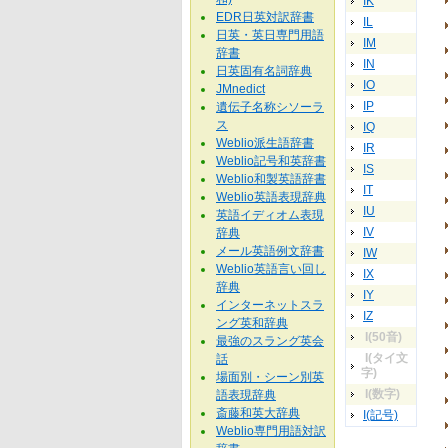
IK
EDR日英対訳辞書
IL
日英・英日専門用語
IM
辞書
IN
日英固有名詞辞典
IO
JMnedict
IP
遺伝子名称シソーラ
ス
IQ
Weblio派生語辞書
IR
Weblio記号和英辞書
IS
Weblio和製英語辞書
IT
Weblio英語表現辞典
IU
英語イディオム表現
IV
辞典
メール英語例文辞書
IW
Weblio英語言い回し
IX
辞典
IY
インターネットスラ
IZ
ング英和辞典
I(50音)
最強のスラング英会
I(タイ文
話
字)
場面別・シーン別英
I(数字)
語表現辞典
斎藤和英大辞典
I(記号)
Weblio専門用語対訳