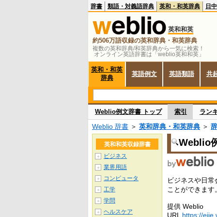
辞書
類語・対義語辞典
英和・和英辞典
日中
英和和英
約506万語収録の英和辞典・和英辞典
複数の英和辞典/和英辞典から一気に検索！
オンライン英語辞書は「weblio英和和英」
英和・和英
英語例文
英語類語
共
辞典
Weblio例文辞書 トップ
索引
ラン
Weblio 辞書
＞
英和辞典・和英辞典
＞
Webli
英和和英収録辞書
ビジネス
＋
業界用語
＋
コンピュータ
＋
ビジネスや日常
ことができます
工学
＋
学問
＋
提供 Weblio
ヘルスケア
＋
URL
https://ejje