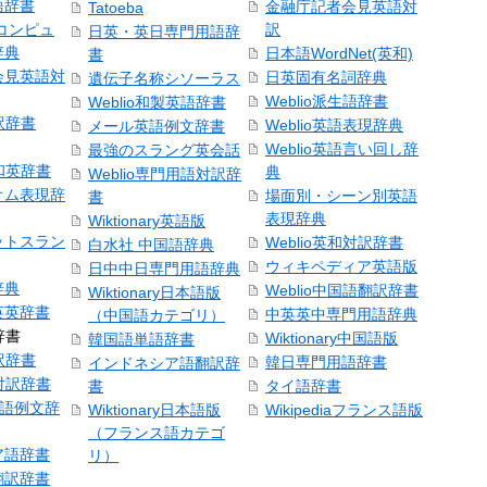
語辞書
金融庁記者会見英語対
Tatoeba
コンピュ
訳
日英・英日専門用語辞
辞典
日本語WordNet(英和)
書
会見英語対
日英固有名詞辞典
遺伝子名称シソーラス
Weblio派生語辞書
Weblio和製英語辞書
訳辞書
Weblio英語表現辞典
メール英語例文辞書
Weblio英語言い回し辞
最強のスラング英会話
号和英辞書
典
Weblio専門用語対訳辞
オム表現辞
場面別・シーン別英語
書
表現辞典
Wiktionary英語版
ットスラン
Weblio英和対訳辞書
白水社 中国語辞典
ウィキペディア英語版
日中中日専門用語辞典
辞典
Weblio中国語翻訳辞書
Wiktionary日本語版
英英辞書
中英英中専門用語辞典
（中国語カテゴリ）
辞書
Wiktionary中国語版
韓国語単語辞書
訳辞書
韓日専門用語辞書
インドネシア語翻訳辞
日対訳辞書
書
タイ語辞書
中国語例文辞
Wiktionary日本語版
Wikipediaフランス語版
（フランス語カテゴ
ア語辞書
リ）
翻訳辞書