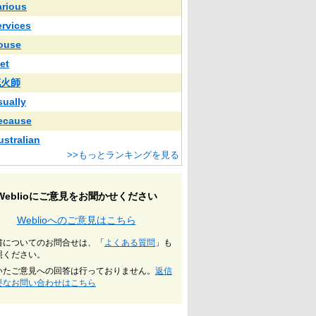
arious
ervices
ouse
et
花火師
sually
ecause
ustralian
>>もっとランキングを見る
Weblioにご意見をお聞かせください
Weblioへのご意見はこちら
書についてのお問合せは、「
よくある質問
」も
照ください。
いたご意見への回答は行っておりません。
返信
要なお問い合わせはこちら