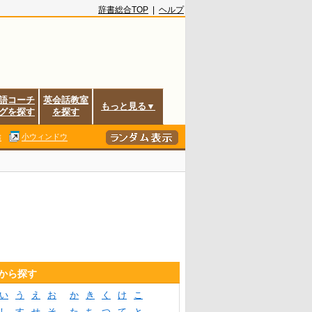
辞書総合TOP
|
ヘルプ
語コーチ
英会話教室
もっと見る▼
グを探す
を探す
除
小ウィンドウ
音から探す
い
う
え
お
か
き
く
け
こ
し
す
せ
そ
た
ち
つ
て
と