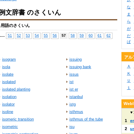
な
io例文辞書 のさくいん
ま
ら
る用語のさくいん
が
...
.
51
52
53
54
55
56
57
58
59
60
61
62
だ
ぱ
アル
isogram
issuing
Ａ
isola
issuing bank
Ｋ
isolate
issus
Ｕ
isolated
ist
１
isolated planting
ist er
isolation
istanbul
We
isolator
istg
isoline
isthmus
▼
isomeric transition
isthmus of the tube
1
e
isometric
isu
2
u