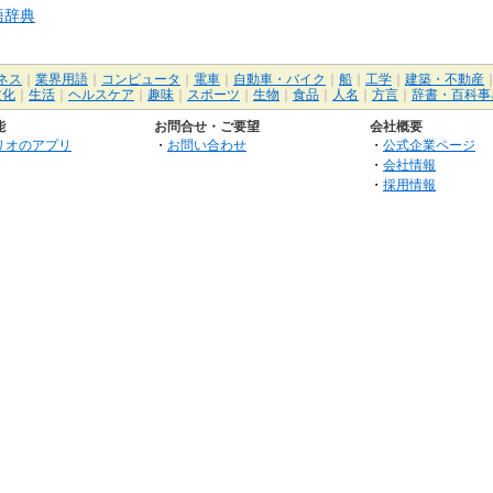
語辞典
ネス
｜
業界用語
｜
コンピュータ
｜
電車
｜
自動車・バイク
｜
船
｜
工学
｜
建築・不動産
文化
｜
生活
｜
ヘルスケア
｜
趣味
｜
スポーツ
｜
生物
｜
食品
｜
人名
｜
方言
｜
辞書・百科事
能
お問合せ・ご要望
会社概要
リオのアプリ
・
お問い合わせ
・
公式企業ページ
・
会社情報
・
採用情報