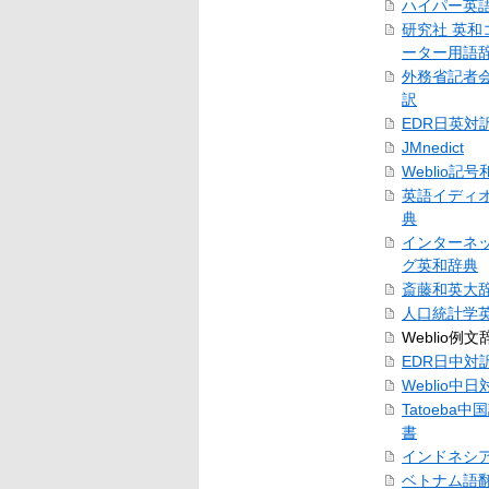
ハイパー英
研究社 英和
ーター用語
外務省記者
訳
EDR日英対
JMnedict
Weblio記
英語イディ
典
インターネ
グ英和辞典
斎藤和英大
人口統計学
Weblio例文
EDR日中対
Weblio中
Tatoeba
書
インドネシ
ベトナム語