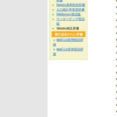
辞書
Weblio英和対訳辞書
人口統計学英英辞書
Wiktionary英語版
ウィキペディア英語
版
Weblio例文辞書
最近追加された辞書
Weblio実用類語辞
▼
典
Weblio実用英語辞
▼
典