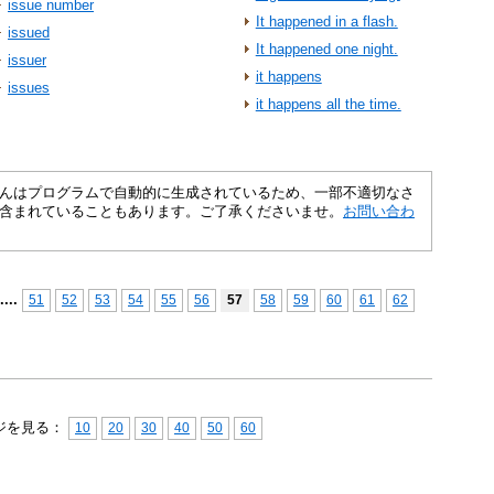
issue number
It happened in a flash.
issued
It happened one night.
issuer
it happens
issues
it happens all the time.
さくいんはプログラムで自動的に生成されているため、一部不適切なさ
含まれていることもあります。ご了承くださいませ。
お問い合わ
...
.
51
52
53
54
55
56
57
58
59
60
61
62
ジを見る：
10
20
30
40
50
60