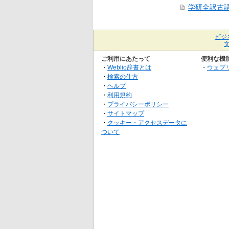
学研全訳古
ビジ
ご利用にあたって
便利な機
・
Weblio辞書とは
・
ウェブ
・
検索の仕方
・
ヘルプ
・
利用規約
・
プライバシーポリシー
・
サイトマップ
・
クッキー・アクセスデータに
ついて