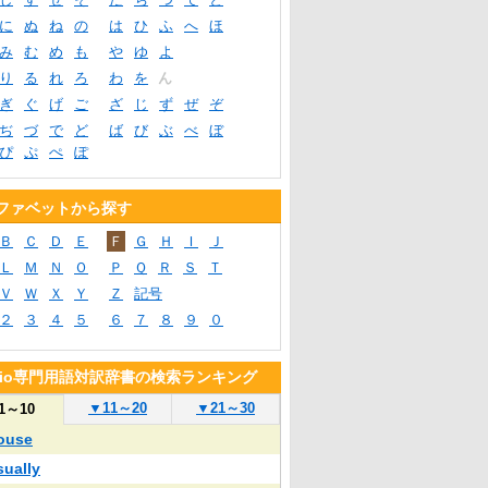
に
ぬ
ね
の
は
ひ
ふ
へ
ほ
み
む
め
も
や
ゆ
よ
り
る
れ
ろ
わ
を
ん
ぎ
ぐ
げ
ご
ざ
じ
ず
ぜ
ぞ
ぢ
づ
で
ど
ば
び
ぶ
べ
ぼ
ぴ
ぷ
ぺ
ぽ
ファベットから探す
Ｂ
Ｃ
Ｄ
Ｅ
Ｆ
Ｇ
Ｈ
Ｉ
Ｊ
Ｌ
Ｍ
Ｎ
Ｏ
Ｐ
Ｑ
Ｒ
Ｓ
Ｔ
Ｖ
Ｗ
Ｘ
Ｙ
Ｚ
記号
２
３
４
５
６
７
８
９
０
blio専門用語対訳辞書の検索ランキング
▼
11～20
▼
21～30
1～10
ouse
sually