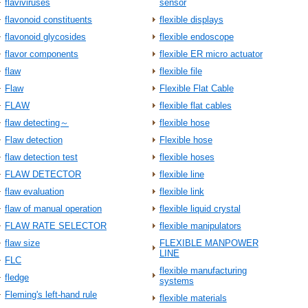
flaviviruses
sensor
flavonoid constituents
flexible displays
flavonoid glycosides
flexible endoscope
flavor components
flexible ER micro actuator
flaw
flexible file
Flaw
Flexible Flat Cable
FLAW
flexible flat cables
flaw detecting～
flexible hose
Flaw detection
Flexible hose
flaw detection test
flexible hoses
FLAW DETECTOR
flexible line
flaw evaluation
flexible link
flaw of manual operation
flexible liquid crystal
FLAW RATE SELECTOR
flexible manipulators
flaw size
FLEXIBLE MANPOWER
LINE
FLC
flexible manufacturing
fledge
systems
Fleming's left-hand rule
flexible materials