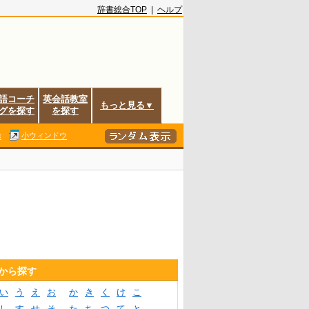
辞書総合TOP
|
ヘルプ
語コーチ
英会話教室
もっと見る▼
グを探す
を探す
除
小ウィンドウ
音から探す
い
う
え
お
か
き
く
け
こ
し
す
せ
そ
た
ち
つ
て
と