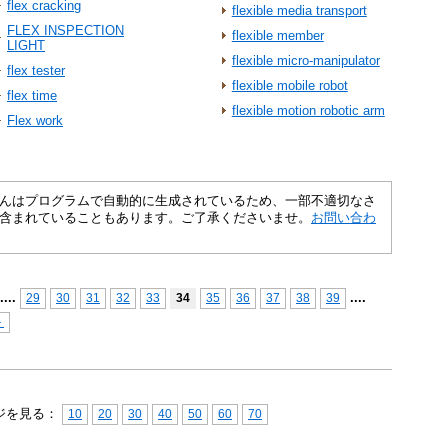
flex cracking
flexible media transport
FLEX INSPECTION
flexible member
LIGHT
flexible micro-manipulator
flex tester
flexible mobile robot
flex time
flexible motion robotic arm
Flex work
さくいんはプログラムで自動的に生成されているため、一部不適切なさ
含まれていることもあります。ご了承くださいませ。
お問い合わ
...
.
...
.
29
30
31
32
33
34
35
36
37
38
39
＞
ジを見る：
10
20
30
40
50
60
70