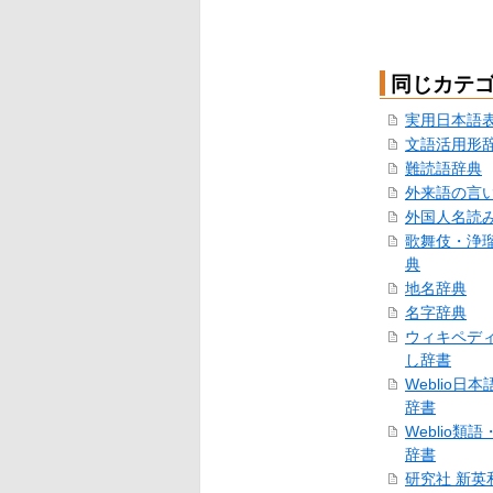
同じカテ
実用日本語
文語活用形
難読語辞典
外来語の言
外国人名読
歌舞伎・浄
典
地名辞典
名字辞典
ウィキペデ
し辞書
Weblio日
辞書
Weblio類
辞書
研究社 新英