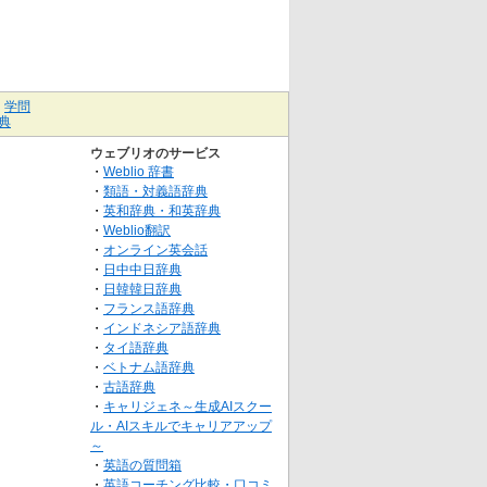
｜
学問
典
ウェブリオのサービス
・
Weblio 辞書
・
類語・対義語辞典
・
英和辞典・和英辞典
・
Weblio翻訳
・
オンライン英会話
・
日中中日辞典
・
日韓韓日辞典
・
フランス語辞典
・
インドネシア語辞典
・
タイ語辞典
・
ベトナム語辞典
・
古語辞典
・
キャリジェネ～生成AIスクー
ル・AIスキルでキャリアアップ
～
・
英語の質問箱
・
英語コーチング比較・口コミ