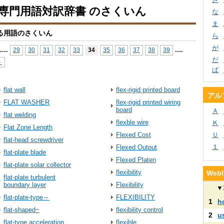
io専門用語対訳辞書 のさくいん
な
ま
る用語のさくいん
ら
が
...
.
...
.
29
30
31
32
33
34
35
36
37
38
39
だ
＞
ぱ
flat wall
flex-rigid printed board
アル
FLAT WASHER
flex-rigid printed wiring
board
Ａ
flat welding
flexble wire
Ｋ
Flat Zone Length
Flexed Cost
Ｕ
flat-head screwdriver
１
Flexed Output
flat-plate blade
Flexed Platen
flat-plate solar collector
flexibility
We
flat-plate turbulent
boundary layer
Flexibility
▼
flat-plate-type～
FLEXIBILITY
1
h
flat-shaped~
flexibility control
2
u
flat-type acceleration
flexible