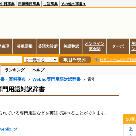
中日辞典
日韓韓日辞典
古語辞典
その他の辞書▼
オンライン
英
起表現
英単語帳
英語力診断
英語翻訳
ターボ
英会話
ン
検索フォームの固定解
ランキング
ヘルプ
辞書・百科事典
＞
Weblio専門用語対訳辞書
＞ 索引
io専門用語対訳辞書
られている専門用語などを英語で調べることができます。
50
あ
.weblio.jp/
さ