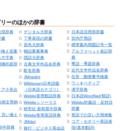
ゴリーのほかの辞書
表現辞典
デジタル大辞泉
日本語活用形辞書
辞書
丁寧表現の辞書
宮内庁用語
原色大辞典
標準案内用図記号一覧
い換え提案
物語要素事典
アルファベット表記辞
典
み方字典
隠語大辞典
季語・季題辞典
瑠璃外題辞
古典文学作品名辞典
近代文学作品名辞典
駅名辞典
住所・郵便番号検索
JMnedict
ウィキペディア
Wiktionary日本語版
ィア小見出
（日本語カテゴリ）
漢字辞典
Weblio実用類語辞典
日本語WordNet(類語)
本語例文用例
Weblioシソーラス
Weblio対義語・反対語
辞書
研究社 新和英中辞典
語・言い換え
英語での言い方用例集
Weblio実用英語辞典
コア・セオリー英語表
JMdict
和中辞典
現(基本動詞)
旅行・ビジネス英会話