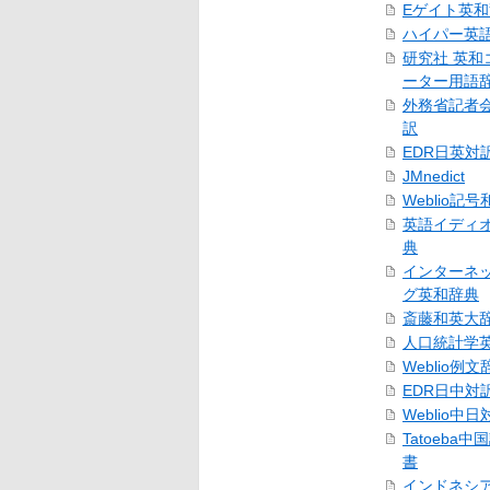
Eゲイト英
ハイパー英
研究社 英和
ーター用語
外務省記者
訳
EDR日英対
JMnedict
Weblio記
英語イディ
典
インターネ
グ英和辞典
斎藤和英大
人口統計学
Weblio例文
EDR日中対
Weblio中
Tatoeba
書
インドネシ