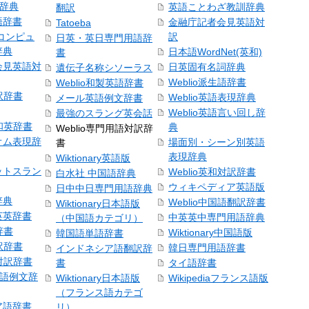
和辞典
英語ことわざ教訓辞典
翻訳
語辞書
金融庁記者会見英語対
Tatoeba
コンピュ
訳
日英・英日専門用語辞
辞典
日本語WordNet(英和)
書
会見英語対
日英固有名詞辞典
遺伝子名称シソーラス
Weblio派生語辞書
Weblio和製英語辞書
訳辞書
Weblio英語表現辞典
メール英語例文辞書
Weblio英語言い回し辞
最強のスラング英会話
号和英辞書
典
Weblio専門用語対訳辞
オム表現辞
場面別・シーン別英語
書
表現辞典
Wiktionary英語版
ットスラン
Weblio英和対訳辞書
白水社 中国語辞典
ウィキペディア英語版
日中中日専門用語辞典
辞典
Weblio中国語翻訳辞書
Wiktionary日本語版
英英辞書
中英英中専門用語辞典
（中国語カテゴリ）
辞書
Wiktionary中国語版
韓国語単語辞書
訳辞書
韓日専門用語辞書
インドネシア語翻訳辞
日対訳辞書
書
タイ語辞書
中国語例文辞
Wiktionary日本語版
Wikipediaフランス語版
（フランス語カテゴ
ア語辞書
リ）