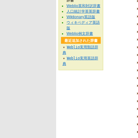
辞書
Weblio英和対訳辞書
人口統計学英英辞書
Wiktionary英語版
ウィキペディア英語
版
Weblio例文辞書
最近追加された辞書
Weblio実用類語辞
▼
典
Weblio実用英語辞
▼
典