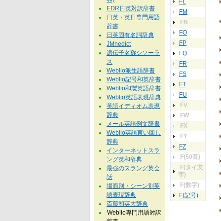
FL
EDR日英対訳辞書
FM
日英・英日専門用語
FN
辞書
FO
日英固有名詞辞典
FP
JMnedict
遺伝子名称シソーラ
FQ
ス
FR
Weblio派生語辞書
FS
Weblio記号和英辞書
FT
Weblio和製英語辞書
FU
Weblio英語表現辞典
FV
英語イディオム表現
辞典
FW
メール英語例文辞書
FX
Weblio英語言い回し
FY
辞典
FZ
インターネットスラ
F(50音)
ング英和辞典
F(タイ文
最強のスラング英会
字)
話
F(数字)
場面別・シーン別英
語表現辞典
F(記号)
斎藤和英大辞典
Weblio専門用語対訳