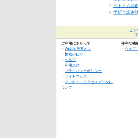
ベトナム語
学研全訳古
ビジ
ご利用にあたって
便利な機
・
Weblio辞書とは
・
ウェブ
・
検索の仕方
・
ヘルプ
・
利用規約
・
プライバシーポリシー
・
サイトマップ
・
クッキー・アクセスデータに
ついて