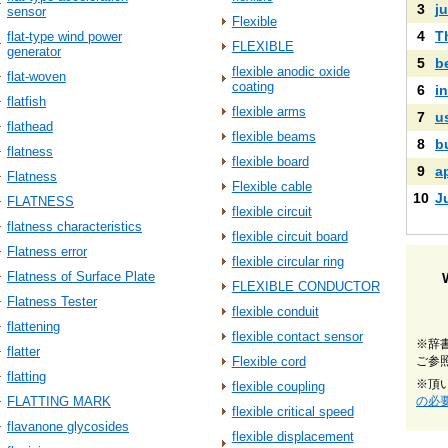
3
ju
sensor
Flexible
4
T
flat-type wind power
FLEXIBLE
generator
5
b
flexible anodic oxide
flat-woven
coating
6
i
flatfish
flexible arms
7
u
flathead
flexible beams
8
b
flatness
flexible board
9
a
Flatness
Flexible cable
10
J
FLATNESS
flexible circuit
flatness characteristics
flexible circuit board
Flatness error
flexible circular ring
Flatness of Surface Plate
FLEXIBLE CONDUCTOR
Flatness Tester
flexible conduit
flattening
flexible contact sensor
※辞
flatter
Flexible cord
ご参
flatting
※頂
flexible coupling
FLATTING MARK
の必
flexible critical speed
flavanone glycosides
flexible displacement