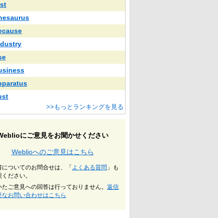
st
hesaurus
ecause
ndustry
se
usiness
pparatus
ust
>>もっとランキングを見る
Weblioにご意見をお聞かせください
Weblioへのご意見はこちら
書についてのお問合せは、「
よくある質問
」も
照ください。
いたご意見への回答は行っておりません。
返信
要なお問い合わせはこちら