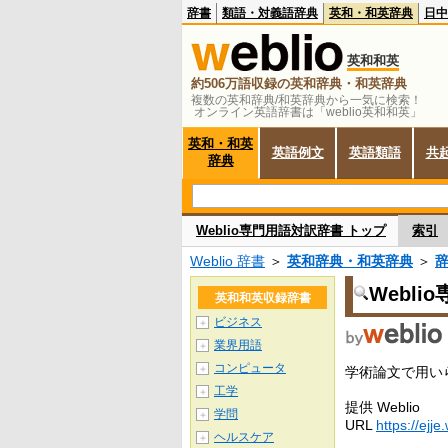
辞書
類語・対義語辞典
英和・和英辞典
日中
英和和英
約506万語収録の英和辞典・和英辞典
複数の英和辞典/和英辞典から一気に検索！
オンライン英語辞書は「weblio英和和英」
英和・和英
英語例文
英語類語
共
辞典
Weblio専門用語対訳辞書 トップ
索引
Weblio 辞書
＞
英和辞典・和英辞典
＞
Webl
英和和英収録辞書
ビジネス
＋
業界用語
＋
コンピュータ
＋
学術論文で用い
工学
＋
提供 Weblio
学問
＋
URL
https://ejje
ヘルスケア
＋