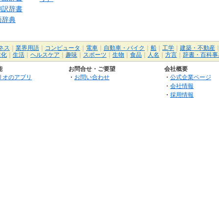
翻訳辞書
語辞典
ネス
｜
業界用語
｜
コンピュータ
｜
電車
｜
自動車・バイク
｜
船
｜
工学
｜
建築・不動産
文化
｜
生活
｜
ヘルスケア
｜
趣味
｜
スポーツ
｜
生物
｜
食品
｜
人名
｜
方言
｜
辞書・百科事
能
お問合せ・ご要望
会社概要
リオのアプリ
・
お問い合わせ
・
公式企業ページ
・
会社情報
・
採用情報