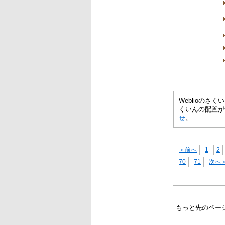
Weblioの
くいんの配置が
せ
。
＜前へ
1
2
70
71
次へ
もっと先のペー