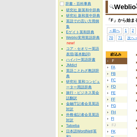
辞書・百科事典
－
Webl
研究社 新英和中辞典
研究社 新和英中辞典
「F」から始ま
英語での言い方用例
集
＜前へ
1
2
Eゲイト英和辞典
Weblio実用英語辞典
70
71
次へ
new!
コア・セオリー英語
表現(基本動詞)
絞込み
ハイパー英語辞書
F
JMdict
FA
英語ことわざ教訓辞
FB
典
FC
研究社 英和コンピュ
FD
ーター用語辞典
旅行・ビジネス英会
FE
話翻訳
FF
金融庁記者会見英語
FG
対訳
FH
外務省記者会見英語
FI
対訳
FJ
Tatoeba
日本語WordNet(英
FK
和)