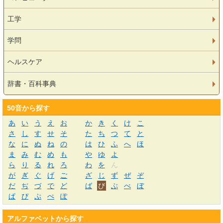
工学
学問
ヘルスケア
辞書・百科事典
50音から探す
あ
い
う
え
お
か
き
く
け
こ
さ
し
す
せ
そ
た
ち
つ
て
と
な
に
ぬ
ね
の
は
ひ
ふ
へ
ほ
ま
み
む
め
も
や
ゆ
よ
ら
り
る
れ
ろ
わ
を
ん
が
ぎ
ぐ
げ
ご
ざ
じ
ず
ぜ
ぞ
だ
ぢ
づ
で
ど
ば
び
ぶ
べ
ぼ
ぱ
ぴ
ぷ
ぺ
ぽ
アルファベットから探す