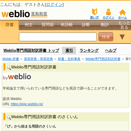
こんにちは、
ゲスト
さん[
ログイン
]
英和和英
使い方
ログイン
ホーム
もっと
辞書
例文
質問箱
単語帳
診断
翻訳
見る
▼
Weblio専門用語対訳辞書 トップ
索引
ランキング
ヘルプ
Weblio 辞書
＞
英和辞典・和英辞典
＞
辞書・百科事典
＞
Weblio専門用語対訳辞書
＞ 索
Weblio専門用語対訳辞書
学術論文で用いられている専門用語などを英語で調べることができます。
提供 Weblio
URL
https://ejje.weblio.jp/
Weblio専門用語対訳辞書 のさくいん
「び」から始まる用語のさくいん