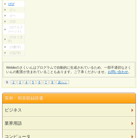
びぴ
びぷ
びぺ
びぽ
び(アルフ
ァベット)
び(タイ文
字)
び(数字)
び(記号)
Weblioのさくいんはプログラムで自動的に生成されているため、一部不適切なさく
いんの配置が含まれていることもあります。ご了承くださいませ。
お問い合わせ
。
1
2
3
4
5
6
7
8
次へ＞
英和・和英収録辞書
ビジネス
業界用語
コンピュータ