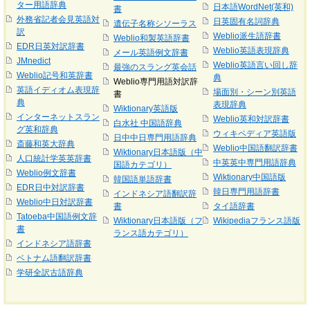
ター用語辞典
日本語WordNet(英和)
書
外務省記者会見英語対
日英固有名詞辞典
遺伝子名称シソーラス
訳
Weblio派生語辞書
Weblio和製英語辞書
EDR日英対訳辞書
Weblio英語表現辞典
メール英語例文辞書
JMnedict
Weblio英語言い回し辞
最強のスラング英会話
Weblio記号和英辞書
典
Weblio専門用語対訳辞
英語イディオム表現辞
場面別・シーン別英語
書
典
表現辞典
Wiktionary英語版
インターネットスラン
Weblio英和対訳辞書
白水社 中国語辞典
グ英和辞典
ウィキペディア英語版
日中中日専門用語辞典
斎藤和英大辞典
Weblio中国語翻訳辞書
Wiktionary日本語版（中
人口統計学英英辞書
中英英中専門用語辞典
国語カテゴリ）
Weblio例文辞書
Wiktionary中国語版
韓国語単語辞書
EDR日中対訳辞書
韓日専門用語辞書
インドネシア語翻訳辞
Weblio中日対訳辞書
書
タイ語辞書
Tatoeba中国語例文辞
Wiktionary日本語版（フ
Wikipediaフランス語版
書
ランス語カテゴリ）
インドネシア語辞書
ベトナム語翻訳辞書
学研全訳古語辞典