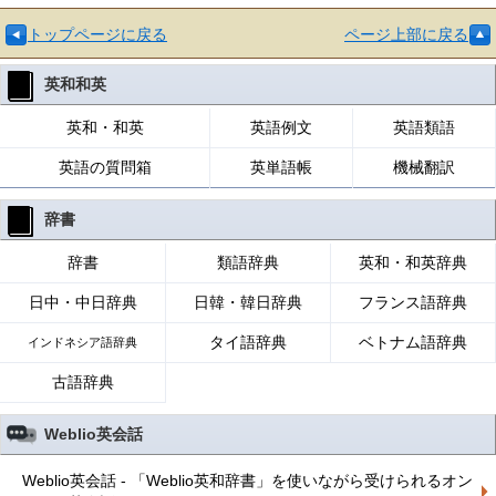
トップページに戻る
ページ上部に戻る
英和和英
英和・和英
英語例文
英語類語
英語の質問箱
英単語帳
機械翻訳
辞書
辞書
類語辞典
英和・和英辞典
日中・中日辞典
日韓・韓日辞典
フランス語辞典
タイ語辞典
ベトナム語辞典
インドネシア語辞典
古語辞典
Weblio英会話
Weblio英会話 - 「Weblio英和辞書」を使いながら受けられるオン