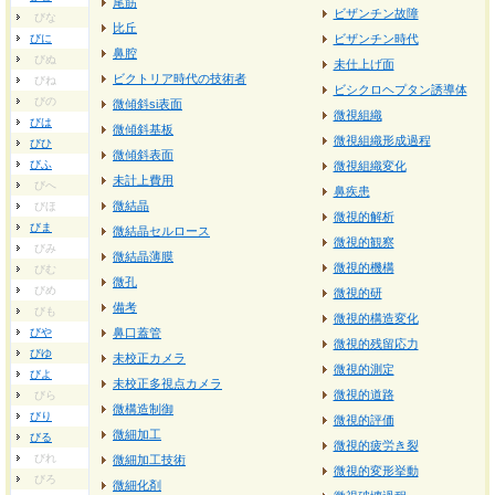
尾筋
ビザンチン故障
びな
比丘
びに
ビザンチン時代
鼻腔
びぬ
未仕上げ面
ビクトリア時代の技術者
びね
ビシクロヘプタン誘導体
びの
微傾斜si表面
微視組織
びは
微傾斜基板
微視組織形成過程
びひ
微傾斜表面
びふ
微視組織変化
未計上費用
びへ
鼻疾患
微結晶
びほ
微視的解析
びま
微結晶セルロース
微視的観察
びみ
微結晶薄膜
微視的機構
びむ
微孔
びめ
微視的研
備考
びも
微視的構造変化
びや
鼻口蓋管
微視的残留応力
びゆ
未校正カメラ
微視的測定
びよ
未校正多視点カメラ
微視的道路
びら
微構造制御
びり
微視的評価
微細加工
びる
微視的疲労き裂
びれ
微細加工技術
微視的変形挙動
びろ
微細化剤