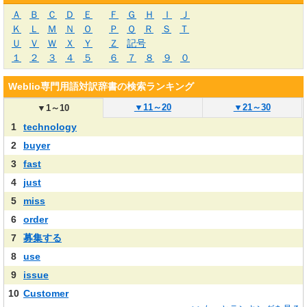
Ａ
Ｂ
Ｃ
Ｄ
Ｅ
Ｆ
Ｇ
Ｈ
Ｉ
Ｊ
Ｋ
Ｌ
Ｍ
Ｎ
Ｏ
Ｐ
Ｑ
Ｒ
Ｓ
Ｔ
Ｕ
Ｖ
Ｗ
Ｘ
Ｙ
Ｚ
記号
１
２
３
４
５
６
７
８
９
０
Weblio専門用語対訳辞書の検索ランキング
▼
11～20
▼
21～30
▼
1～10
1
technology
2
buyer
3
fast
4
just
5
miss
6
order
7
募集する
8
use
9
issue
10
Customer