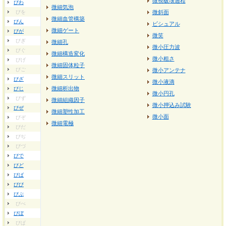
微視破壊過程
びわ
微細気泡
びを
微斜面
微細血管構築
びん
ビシュアル
微細ゲート
びが
微笑
びぎ
微細孔
微小圧力波
びぐ
微細構造変化
微小粗さ
びげ
微細固体粒子
びご
微小アンテナ
微細スリット
びざ
微小液滴
微細析出物
びじ
微小円孔
びず
微細組織因子
微小押込み試験
びぜ
微細塑性加工
微小面
びぞ
微細電極
びだ
びぢ
びづ
びで
びど
びば
びび
びぶ
びべ
びぼ
びぱ