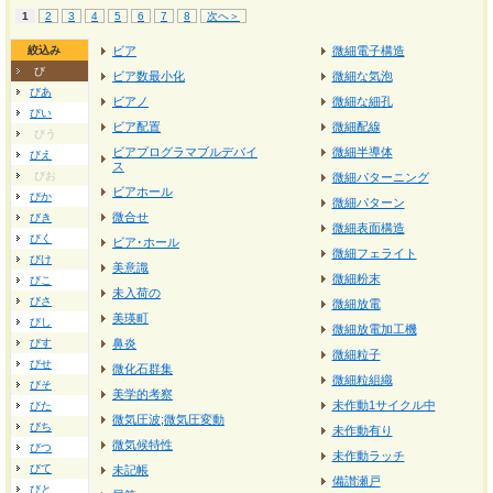
1
2
3
4
5
6
7
8
次へ＞
絞込み
ビア
微細電子構造
び
ビア数最小化
微細な気泡
びあ
ビアノ
微細な細孔
びい
ビア配置
微細配線
びう
ビアプログラマブルデバイ
微細半導体
びえ
ス
びお
微細パターニング
ビアホール
びか
微細パターン
微合せ
びき
微細表面構造
びく
ビア･ホール
微細フェライト
びけ
美意識
微細粉末
びこ
未入荷の
びさ
微細放電
美瑛町
びし
微細放電加工機
びす
鼻炎
微細粒子
びせ
微化石群集
微細粒組織
びそ
美学的考察
未作動1サイクル中
びた
微気圧波;微気圧変動
びち
未作動有り
微気候特性
びつ
未作動ラッチ
びて
未記帳
備讃瀬戸
びと