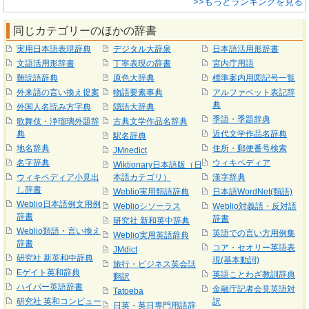
>>もっとランキングを見る
同じカテゴリーのほかの辞書
実用日本語表現辞典
デジタル大辞泉
日本語活用形辞書
文語活用形辞書
丁寧表現の辞書
宮内庁用語
難読語辞典
原色大辞典
標準案内用図記号一覧
外来語の言い換え提案
物語要素事典
アルファベット表記辞
典
外国人名読み方字典
隠語大辞典
季語・季題辞典
歌舞伎・浄瑠璃外題辞
古典文学作品名辞典
典
近代文学作品名辞典
駅名辞典
地名辞典
住所・郵便番号検索
JMnedict
名字辞典
ウィキペディア
Wiktionary日本語版（日
ウィキペディア小見出
本語カテゴリ）
漢字辞典
し辞書
Weblio実用類語辞典
日本語WordNet(類語)
Weblio日本語例文用例
Weblioシソーラス
Weblio対義語・反対語
辞書
辞書
研究社 新和英中辞典
Weblio類語・言い換え
英語での言い方用例集
Weblio実用英語辞典
辞書
コア・セオリー英語表
JMdict
研究社 新英和中辞典
現(基本動詞)
旅行・ビジネス英会話
Eゲイト英和辞典
英語ことわざ教訓辞典
翻訳
ハイパー英語辞書
金融庁記者会見英語対
Tatoeba
研究社 英和コンピュー
訳
日英・英日専門用語辞