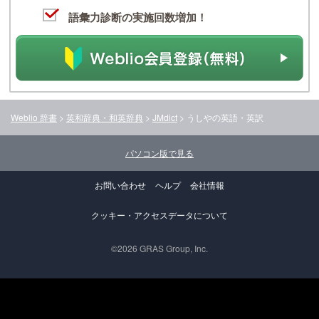
語彙力診断の実施回数増加！
Weblio 辞書
>
英和辞典・和英辞典
>
JMdict
>
うしや
の英語・英訳
パソコン版で見る
お問い合わせ
ヘルプ
会社情報
クッキー・アクセスデータについて
©2026 GRAS Group, Inc.