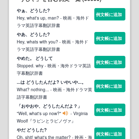
やぁ、ど
うし
た?
例文帳に追加
Hey, what's up, man?
- 映画・海外ド
ラマ英語字幕翻訳辞書
やあ、ど
うし
た?
例文帳に追加
Hey, whats with you?
- 映画・海外ド
ラマ英語字幕翻訳辞書
やめた。 ど
うし
て
例文帳に追加
Stopped. why
- 映画・海外ドラマ英語
字幕翻訳辞書
...は ど
うし
たんだよ? いやいや...。
例文帳に追加
What? nothing...
- 映画・海外ドラマ英
語字幕翻訳辞書
「おやおや、ど
うし
たんだよ？」
例文帳に追加
"Well, what's up now?"
- Virginia
Woolf『ラピンとラピノヴァ』
やだ ど
うし
た?
例文帳に追加
Oh, shit! what's the matter?
- 映画・海