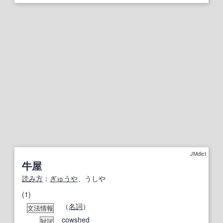
JMdict
牛屋
読み方
：
ぎゅうや
、うしや
(1)
（
名詞
）
文法情報
cowshed
対訳