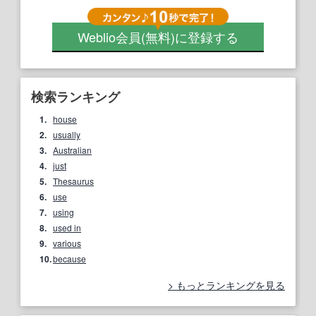
Weblio会員
(無料)
に登録する
検索ランキング
1.
house
2.
usually
3.
Australian
4.
just
5.
Thesaurus
6.
use
7.
using
8.
used in
9.
various
10.
because
もっとランキングを見る