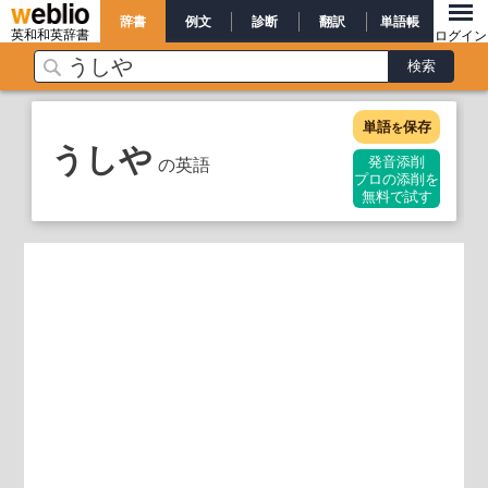
辞書
例文
診断
翻訳
単語帳
英和和英辞書
ログイン
単語
保存
を
うしや
の英語
発音添削
プロの添削を
無料で試す