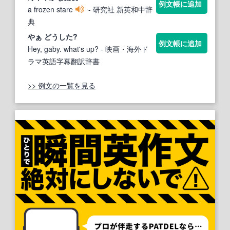
例文帳に追加
a frozen stare
- 研究社 新英和中辞
典
やぁ ど
うし
た?
例文帳に追加
Hey, gaby. what's up?
- 映画・海外ド
ラマ英語字幕翻訳辞書
>> 例文の一覧を見る