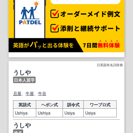
日英固有名詞辞典
うしや
日本人苗字
丑
屋
、
牛屋
、
牛
谷
英語式
ヘボン式
訓令式
ワープロ式
Ushiya
Ushiya
Usiya
Usiya
うしや
地名