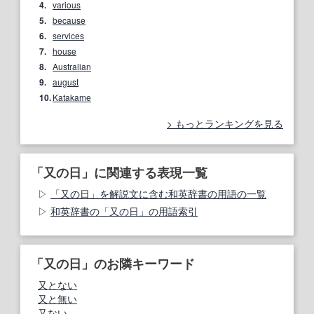
4.
various
5.
because
6.
services
7.
house
8.
Australian
9.
august
10.
Katakame
もっとランキングを見る
「又の日」に関連する表現一覧
「又の日」を解説文に含む和英辞書の用語の一覧
和英辞書の「又の日」の用語索引
「又の日」のお隣キーワード
又とない
又と無い
又ない