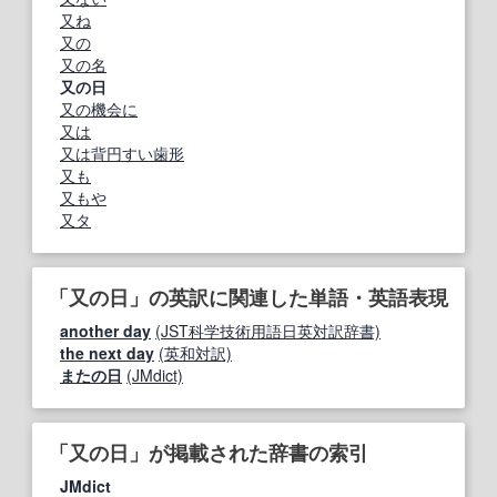
又ね
又の
又の名
又の日
又の機会に
又は
又は背円すい歯形
又も
又もや
又タ
「又の日」の英訳に関連した単語・英語表現
another day
(JST科学技術用語日英対訳辞書)
the next day
(英和対訳)
またの日
(JMdict)
「又の日」が掲載された辞書の索引
JMdict