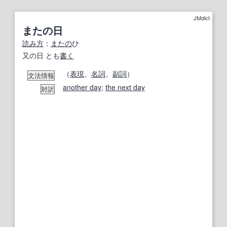
JMdict
またの日
読み方
：
またの
ひ
又の日 とも
書く
（
表現
、
名詞
、
副詞
）
文法情報
another day
;
the next day
対訳