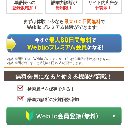
単語帳への
語彙力診断が
サイト内広告が
登録数増加！
無制限！
非表示！
まずは体験！今なら
最大６０日間無料
で
Weblioプレミアム体験ができます！
※無料期間終了後、Weblioプレミアムサービスは自動的に解約されません。
※無料期間が終了すると月額330円(税込)が発生します。
無料会員になると使える機能が満載！
検索履歴を保存できる！
語彙力診断の実施回数増加！