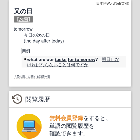
日本語WordNet(英和)
又の日
【
名詞
】
tomorrow
今日の
次の
日
(
the day after
today
)
用例
明日
しな
what are our
tasks
for tomorrow
?
ければならないこと
は
何ですか
「又の日」に関する類語一覧
閲覧履歴
をすると、
無料会員登録
単語の閲覧履歴を
確認できます。