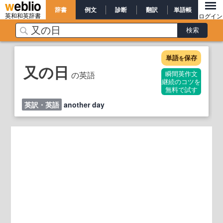
辞書
例文
診断
翻訳
単語帳
英和和英辞書
ログイン
単語
保存
を
又の日
の英語
瞬間英作文
継続のコツを
無料で試す
英訳・英語
another day