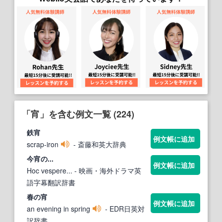
「宵」を含む例文一覧 (224)
鉄
宵
例文帳に追加
scrap-iron
- 斎藤和英大辞典
今
宵
の...
例文帳に追加
Hoc vespere...
- 映画・海外ドラマ英
語字幕翻訳辞書
春の
宵
例文帳に追加
an evening in spring
- EDR日英対
訳辞書