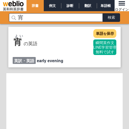
辞書
例文
診断
翻訳
単語帳
英和和英辞書
ログイン
単語
保存
を
よい
宵
の英語
瞬間英作文
LINE学習管理
無料で試す
英訳・英語
early evening