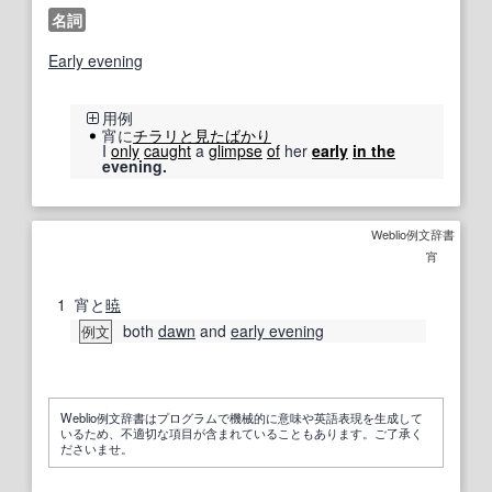
名詞
Early evening
用例
宵に
チラリと
見た
ばかり
I
only
caught
a
glimpse
of
her
early
in the
evening.
Weblio例文辞書
宵
1
宵と
暁
both
dawn
and
early evening
例文
Weblio例文辞書はプログラムで機械的に意味や英語表現を生成して
いるため、不適切な項目が含まれていることもあります。ご了承く
ださいませ。