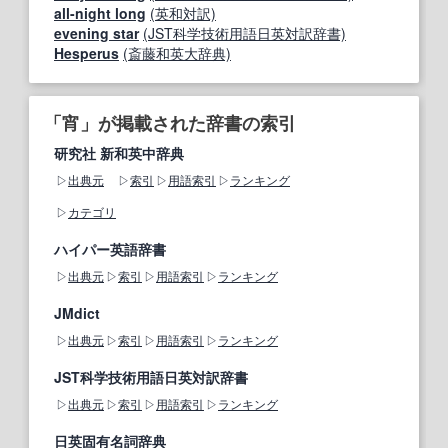
all-night long
(英和対訳)
evening star
(JST科学技術用語日英対訳辞書)
Hesperus
(斎藤和英大辞典)
「宵」が掲載された辞書の索引
研究社 新和英中辞典
出典元
索引
用語索引
ランキング
カテゴリ
ハイパー英語辞書
出典元
索引
用語索引
ランキング
JMdict
出典元
索引
用語索引
ランキング
JST科学技術用語日英対訳辞書
出典元
索引
用語索引
ランキング
日英固有名詞辞典