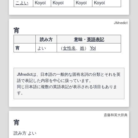
こよい
Koyoi
Koyoi
Koyoi
Koyoi
JMnedict
宵
読み方
意味・
英語表記
宵
よい
（
女性名
、
姓
）
Yoi
JMnedictは、日本語の一般的な固有名詞の分類とそれを英
語で表記した内容を中心に扱っています。
同じ日本語に複数の英語表記が表示される項目もありま
す。
斎藤和英大辞典
宵
読み方
よい