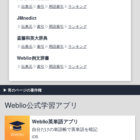
出典元
索引
用語索引
ランキング
JMnedict
出典元
索引
用語索引
ランキング
斎藤和英大辞典
出典元
索引
用語索引
ランキング
Weblio例文辞書
出典元
索引
用語索引
ランキング
宵のページの著作権
Weblio公式学習アプリ
Weblio英単語アプリ
自分だけの単語帳で英単語を暗記
iOS