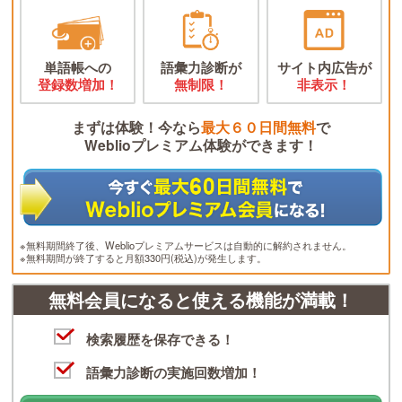
単語帳への
語彙力診断が
サイト内広告が
登録数増加！
無制限！
非表示！
まずは体験！今なら
最大６０日間無料
で
Weblioプレミアム体験ができます！
※無料期間終了後、Weblioプレミアムサービスは自動的に解約されません。
※無料期間が終了すると月額330円(税込)が発生します。
無料会員になると使える機能が満載！
検索履歴を保存できる！
語彙力診断の実施回数増加！