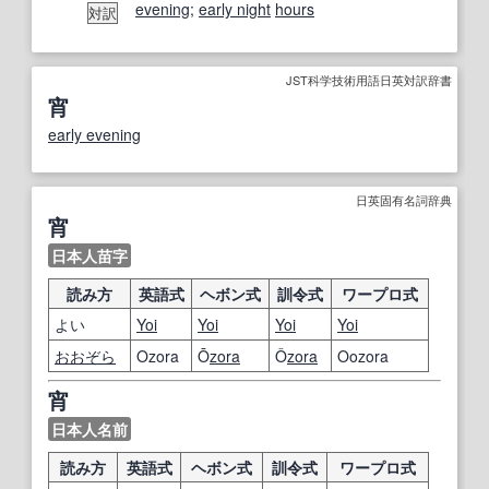
evening
;
early night
hours
対訳
JST科学技術用語日英対訳辞書
宵
early evening
日英固有名詞辞典
宵
日本人苗字
読み方
英語式
ヘボン式
訓令式
ワープロ式
よい
Yoi
Yoi
Yoi
Yoi
おおぞら
Ozora
Ō
zora
Ô
zora
Oozora
宵
日本人名前
読み方
英語式
ヘボン式
訓令式
ワープロ式