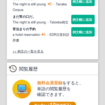
例文帳に追加
The night is still young.
- Tanaka
Corpus
まだ
宵
の口だ。
例文帳に追加
The night is still young.
- Tatoeba例文
宵
泊まりの予約
例文帳に追加
a hotel reservation
- EDR日英対訳
辞書
>> 例文の一覧を見る
閲覧履歴
をすると、
無料会員登録
単語の閲覧履歴を
確認できます。