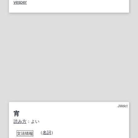
vesper
JMdict
宵
読み方
：よい
（
名詞
）
文法情報