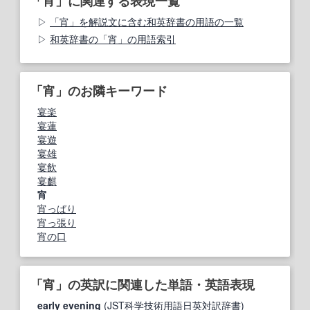
「宵」に関連する表現一覧
「宵」を解説文に含む和英辞書の用語の一覧
和英辞書の「宵」の用語索引
「宵」のお隣キーワード
宴楽
宴蓮
宴遊
宴雄
宴飲
宴麒
宵
宵っぱり
宵っ張り
宵の口
「宵」の英訳に関連した単語・英語表現
early evening
(JST科学技術用語日英対訳辞書)