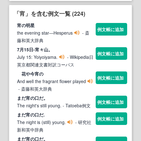
「宵」を含む例文一覧 (224)
宵
の明星
例文帳に追加
the evening star―Hesperus
- 斎
藤和英大辞典
7月15日-
宵
々山。
例文帳に追加
July 15: Yoiyoiyama.
- Wikipedia日
英京都関連文書対訳コーパス
花や今
宵
の
例文帳に追加
And well the fragrant flower played
- 斎藤和英大辞典
まだ
宵
の口だ。
例文帳に追加
The night's still young.
- Tatoeba例文
まだ
宵
の口だ.
例文帳に追加
The night is (still) young.
- 研究社
新和英中辞典
まだ
宵
の口だ。