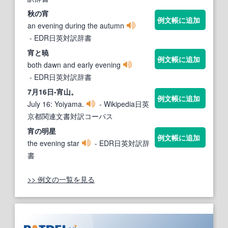
秋の
宵
例文帳に追加
an evening during the autumn
- EDR日英対訳辞書
宵
と暁
例文帳に追加
both dawn and early evening
- EDR日英対訳辞書
7月16日-
宵
山。
例文帳に追加
July 16: Yoiyama.
- Wikipedia日英
京都関連文書対訳コーパス
宵
の明星
例文帳に追加
the evening star
- EDR日英対訳辞
書
>> 例文の一覧を見る