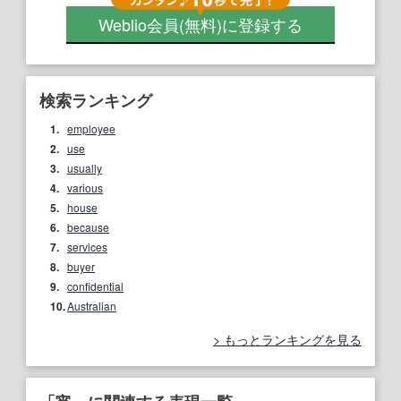
Weblio会員
(無料)
に登録する
検索ランキング
1.
employee
2.
use
3.
usually
4.
various
5.
house
6.
because
7.
services
8.
buyer
9.
confidential
10.
Australian
もっとランキングを見る