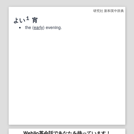
研究社 新和英中辞典
１
よい
宵
the (
early
) evening.
Weblio英会話であなたを待っています！