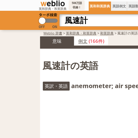
506万語
英和和英辞典
英語例文
英語
収録！
英和辞典・和英辞典
Weblio 辞書
>
英和辞典・和英辞典
>
和英辞典
>
風速計の英語
意味
例文
(166件)
風速計の英語
anemometer; air spe
英訳・英語