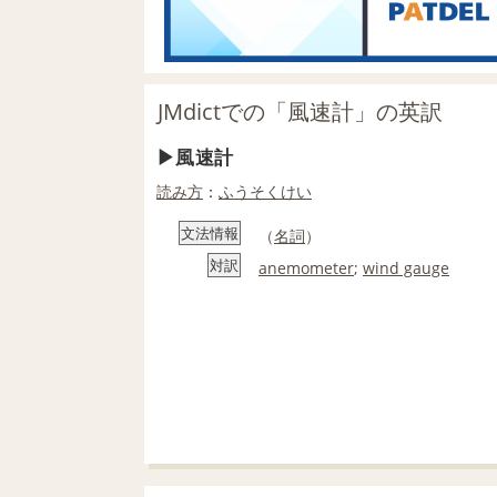
JMdictでの「風速計」の英訳
風速計
読み方
：
ふうそくけい
文法情報
（
名詞
）
対訳
anemometer
;
wind gauge