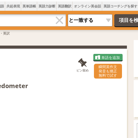
類語
共起表現
英単語帳
英語力診断
英語翻訳
オンライン英会話
英語コーチングを探す
・英訳
単語を追加
瞬間英作文
ピン留め
発音も矯正
無料で試す
edometer
L
o
/
U
a
n
d
m
e
u
d
t
:
e
7
4