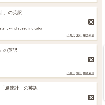
計」の英訳
eter
，
wind speed
indicator
出典元
索引
用語索引
」の英訳
出典元
索引
用語索引
の「風速計」の英訳