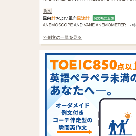
例文
風向
計
および風向
風速計
例文帳に追加
ANEMOSCOPE
AND
VANE ANEMOMETER
- 
>>例文の一覧を見る