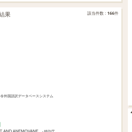
結果
該当件数 :
166
件
本法令外国語訳データベースシステム
T
AND ANEMOVANE
- 特許庁