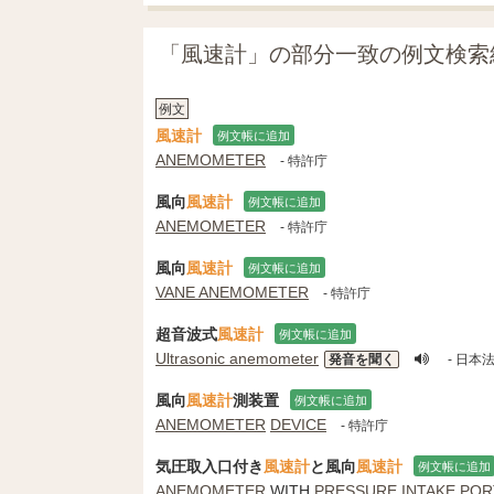
「風速計」の部分一致の例文検索
例文
風速計
例文帳に追加
ANEMOMETER
- 特許庁
風向
風速計
例文帳に追加
ANEMOMETER
- 特許庁
風向
風速計
例文帳に追加
VANE ANEMOMETER
- 特許庁
超音波式
風速計
例文帳に追加
Ultrasonic anemometer
発音を聞く
- 日
風向
風速計
測装置
例文帳に追加
ANEMOMETER
DEVICE
- 特許庁
気圧取入口付き
風速計
と風向
風速計
例文帳に追加
ANEMOMETER
WITH
PRESSURE
INTAKE POR