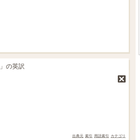
.
1
8
%
計」の英訳
出典元
索引
用語索引
カテゴリ