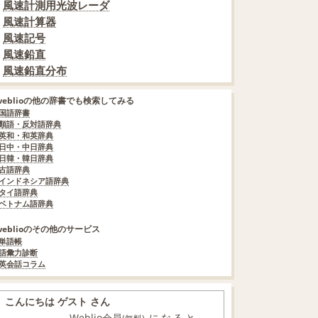
風速計測用光波レーダ
風速計算器
風速記号
風速鉛直
風速鉛直分布
weblioの他の辞書でも検索してみる
国語辞書
類語・反対語辞典
英和・和英辞典
日中・中日辞典
日韓・韓日辞典
古語辞典
インドネシア語辞典
タイ語辞典
ベトナム語辞典
weblioのその他のサービス
単語帳
語彙力診断
英会話コラム
こんにちは ゲスト さん
Weblio会員
になると