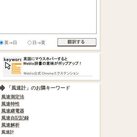
英→日
日→英
「風速計」のお隣キーワード
風速測定法
風速特性
風速継電器
風速自記記録
風速解析
風速計