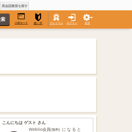
英会話教室を探す
小窓モード
プレミアム
ログイン
設定
使い方
こんにちは ゲスト さん
Weblio会員
になると
(無料)