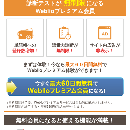
無制限
診断テストが
になる
Weblioプレミアム会員
単語帳への
語彙力診断が
サイト内広告が
登録数増加！
無制限！
非表示！
まずは体験！今なら
最大６０日間無料
で
Weblioプレミアム体験ができます！
※無料期間終了後、Weblioプレミアムサービスは自動的に解約されません。
※無料期間が終了すると月額330円(税込)が発生します。
無料会員になると使える機能が満載！