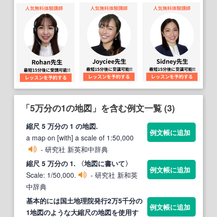
「5万分の1の地図」を含む例文一覧 (3)
縮尺
5
万
分
の
1
の
地図
.
例文帳に追加
a map on [with] a scale of 1:50,000
- 研究社 新英和中辞典
縮尺
5
万
分
の
1
. 〈
地図
に書いて〉
例文帳に追加
Scale: 1/50,000.
- 研究社 新和英
中辞典
基本的には国土地理院発行2
万
5
千
分
の
例文帳に追加
1
地図
のような大縮尺の
地図
を使用す