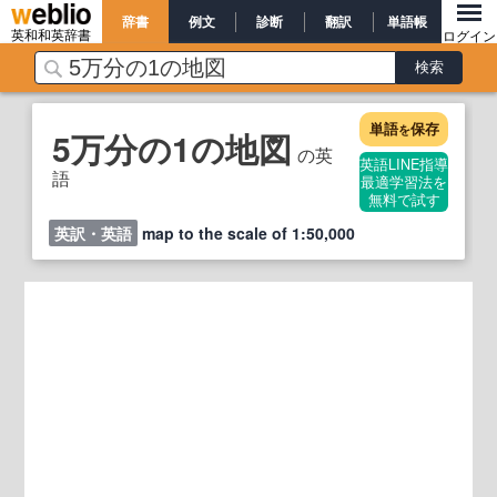
辞書
例文
診断
翻訳
単語帳
英和和英辞書
ログイン
単語
保存
を
5万分の1の地図
の英
英語LINE指導
語
最適学習法を
無料で試す
英訳・英語
map to the scale of 1:50,000