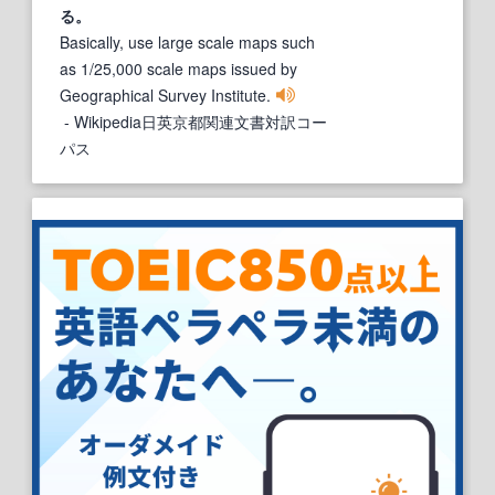
る。
Basically, use large scale maps such
as 1/25,000 scale maps issued by
Geographical Survey Institute.
- Wikipedia日英京都関連文書対訳コー
パス