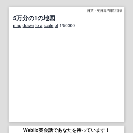
日英・英日専門用語辞書
5万分の1の地図
map
drawn
to a
scale
of
1/50000
Weblio英会話であなたを待っています！