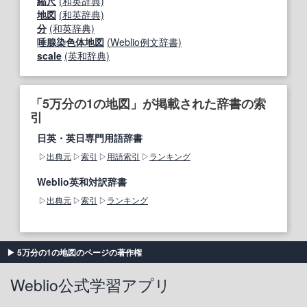
縮尺
(和英辞典)
地図
(和英辞典)
分
(和英辞典)
唾腺染色体地図
(Weblio例文辞書)
scale
(英和辞典)
「5万分の1の地図」が掲載された辞書の索
引
日英・英日専門用語辞書
出典元
索引
用語索引
ランキング
Weblio英和対訳辞書
出典元
索引
ランキング
5万分の1の地図のページの著作権
Weblio公式学習アプリ