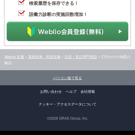
検索履歴を保存できる！
語彙力診断の実施回数増加！
Weblio 辞書
>
英和辞典・和英辞典
>
日英・英日専門用語
>
5万分の1の地図
の
解説
パソコン版で見る
お問い合わせ
ヘルプ
会社情報
クッキー・アクセスデータについて
©2026 GRAS Group, Inc.