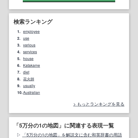
検索ランキング
1.
employee
2.
use
3.
various
4.
services
5.
house
6.
Katakame
7.
diet
8.
花火師
9.
usually
10.
Australian
もっとランキングを見る
「5万分の1の地図」に関連する表現一覧
「5万分の1の地図」を解説文に含む和英辞書の用語