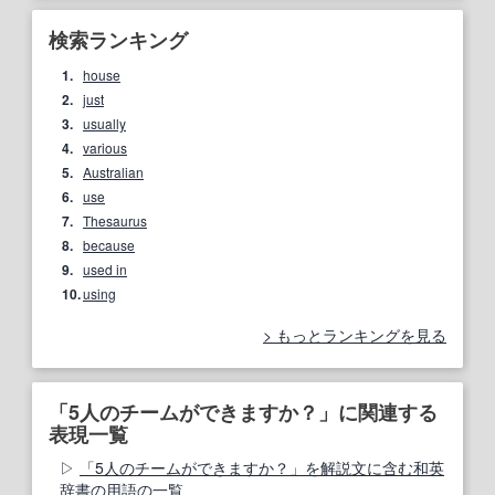
検索ランキング
1.
house
2.
just
3.
usually
4.
various
5.
Australian
6.
use
7.
Thesaurus
8.
because
9.
used in
10.
using
もっとランキングを見る
「5人のチームができますか？」に関連する
表現一覧
「5人のチームができますか？」を解説文に含む和英
辞書の用語の一覧