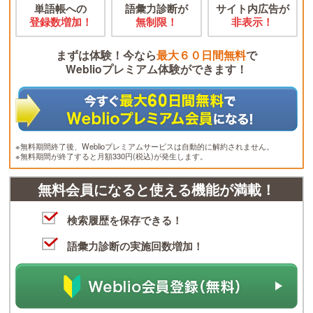
単語帳への
語彙力診断が
サイト内広告が
登録数増加！
無制限！
非表示！
まずは体験！今なら
最大６０日間無料
で
Weblioプレミアム体験ができます！
※無料期間終了後、Weblioプレミアムサービスは自動的に解約されません。
※無料期間が終了すると月額330円(税込)が発生します。
無料会員になると使える機能が満載！
検索履歴を保存できる！
語彙力診断の実施回数増加！