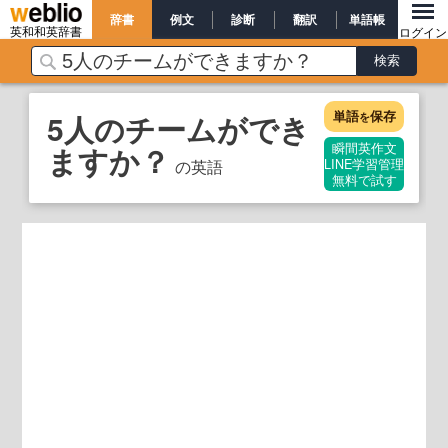
辞書
例文
診断
翻訳
単語帳
英和和英辞書
ログイン
単語
保存
5人のチームができ
を
ますか？
瞬間英作文
の英語
LINE学習管理
無料で試す