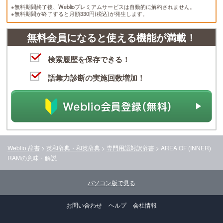
※無料期間終了後、Weblioプレミアムサービスは自動的に解約されません。
※無料期間が終了すると月額330円(税込)が発生します。
無料会員になると使える機能が満載！
検索履歴を保存できる！
語彙力診断の実施回数増加！
Weblio 辞書
>
英和辞典・和英辞典
>
専門用語対訳辞書
>
AREA OF (INNER)
RAM
の意味・解説
パソコン版で見る
お問い合わせ
ヘルプ
会社情報