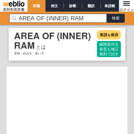
辞書
例文
診断
翻訳
単語帳
英和和英辞書
ログイン
AREA OF (INNER)
単語
保存
を
RAM
瞬間英作文
とは
発音も矯正
意味・読み方・使い方
無料で試す