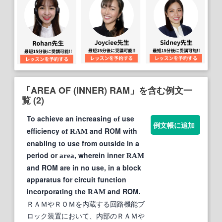
「AREA OF (INNER) RAM」を含む例文一
覧 (2)
To achieve an increasing
use
of
例文帳に追加
efficiency
and ROM with
of
RAM
enabling to use from outside in a
period or
, wherein inner
area
RAM
and ROM are in no use, in a block
apparatus for circuit function
incorporating the
and ROM.
RAM
ＲＡＭやＲＯＭを内蔵する回路機能ブ
ロック装置において、内部のＲＡＭや