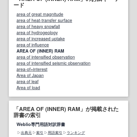
ード
area of great magnitude
area of heat-transfer surface
area of heavy snowfall
area of hydrogeology
area of increased uptake
area of influence
AREA OF (INNER) RAM
area of intensified observation
area of intensified seismic observation
area-of=interest
Area of Japan
area of leaf
Area of load
「AREA OF (INNER) RAM」が掲載された
辞書の索引
Weblio専門用語対訳辞書
出典元
索引
用語索引
ランキング