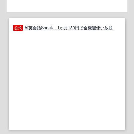
AI英会話Speak｜1か月180円で全機能使い放題
公式