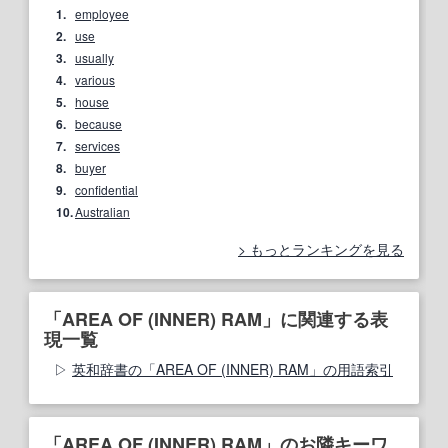
1.
employee
2.
use
3.
usually
4.
various
5.
house
6.
because
7.
services
8.
buyer
9.
confidential
10.
Australian
もっとランキングを見る
「AREA OF (INNER) RAM」に関連する表
現一覧
英和辞書の「AREA OF (INNER) RAM」の用語索引
「AREA OF (INNER) RAM」のお隣キーワ