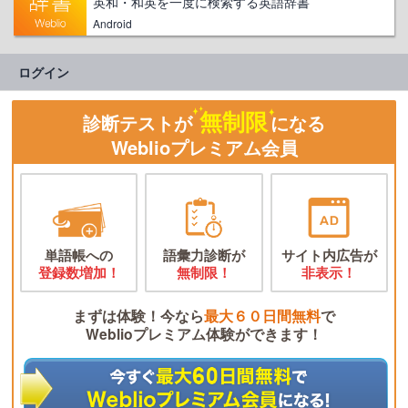
英和・和英を一度に検索する英語辞書
Android
ログイン
無制限
診断テストが
になる
Weblioプレミアム会員
単語帳への
語彙力診断が
サイト内広告が
登録数増加！
無制限！
非表示！
まずは体験！今なら
最大６０日間無料
で
Weblioプレミアム体験ができます！