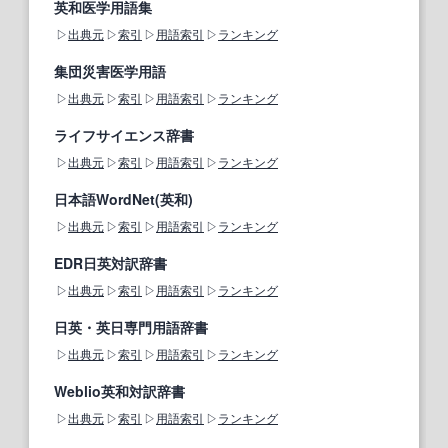
英和医学用語集
出典元
索引
用語索引
ランキング
集団災害医学用語
出典元
索引
用語索引
ランキング
ライフサイエンス辞書
出典元
索引
用語索引
ランキング
日本語WordNet(英和)
出典元
索引
用語索引
ランキング
EDR日英対訳辞書
出典元
索引
用語索引
ランキング
日英・英日専門用語辞書
出典元
索引
用語索引
ランキング
Weblio英和対訳辞書
出典元
索引
用語索引
ランキング