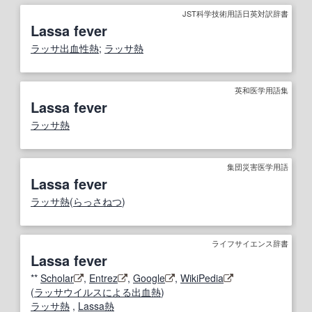
JST科学技術用語日英対訳辞書
Lassa fever
ラッサ
出血性
熱
;
ラッサ熱
英和医学用語集
Lassa fever
ラッサ熱
集団災害医学用語
Lassa fever
ラッサ熱
(
らっさねつ
)
ライフサイエンス辞書
Lassa fever
**
Scholar
,
Entrez
,
Google
,
WikiPedia
(
ラッサウイルス
による
出血熱
)
ラッサ熱
,
Lassa熱