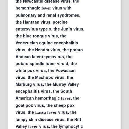
the Newcastle disease virus, the
hemorrhagic
virus with
fever
pulmonary and renal syndromes,
the Hantaan virus, porcine
enterovirus type 9, the Junin virus,
the blue tongue virus, the
Venezuelan equine encephalitis
virus, the Hendra virus, the potato
Andean latent tymovirus, the
potato spindle tuber viroid, the
white pox virus, the Powassan
virus, the Machupo virus, the
Marburg virus, the Murray Valley
encephalitis virus, the South
American hemorrhagic
, the
fever
goat pox virus, the sheep pox
virus, the
virus, the
Lassa
fever
lumpy skin disease virus, the Rift
Valley
virus, the lymphocytic
fever