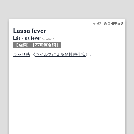
研究社 新英和中辞典
Lassa fever
Lás・sa fèver
/
lˈæsə‐
/
【名詞】
【不可算名詞】
ラッサ熱
《
ウイルス
による
急性
熱帯病
》.