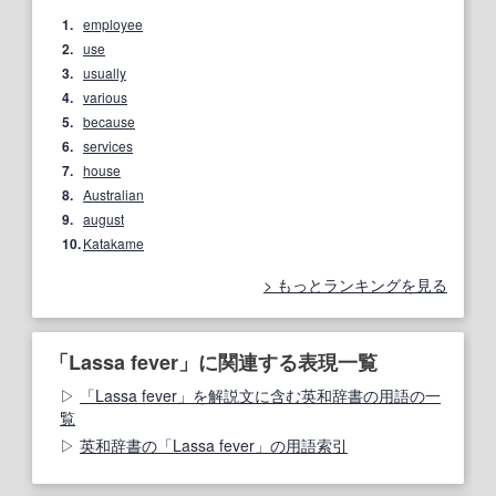
1.
employee
2.
use
3.
usually
4.
various
5.
because
6.
services
7.
house
8.
Australian
9.
august
10.
Katakame
もっとランキングを見る
「Lassa fever」に関連する表現一覧
「Lassa fever」を解説文に含む英和辞書の用語の一
覧
英和辞書の「Lassa fever」の用語索引