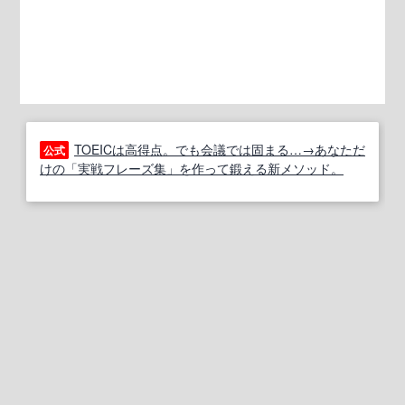
TOEICは高得点。でも会議では固まる…→あなただ
公式
けの「実戦フレーズ集」を作って鍛える新メソッド。