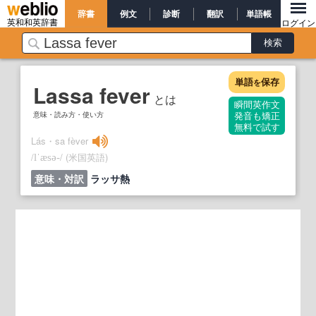
辞書
例文
診断
翻訳
単語帳
英和和英辞書
ログイン
単語
保存
を
Lassa fever
とは
瞬間英作文
意味・読み方・使い方
発音も矯正
無料で試す
Lás・sa fèver
/
/
(米国英語)
lˈæsə‐
意味・対訳
ラッサ熱