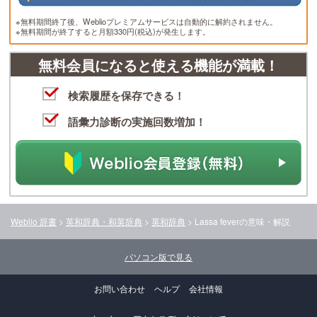
※無料期間終了後、Weblioプレミアムサービスは自動的に解約されません。
※無料期間が終了すると月額330円(税込)が発生します。
無料会員になると使える機能が満載！
検索履歴を保存できる！
語彙力診断の実施回数増加！
Weblio 辞書
>
英和辞典・和英辞典
>
英和辞典
>
Lassa fever
の意味・解説
パソコン版で見る
お問い合わせ
ヘルプ
会社情報