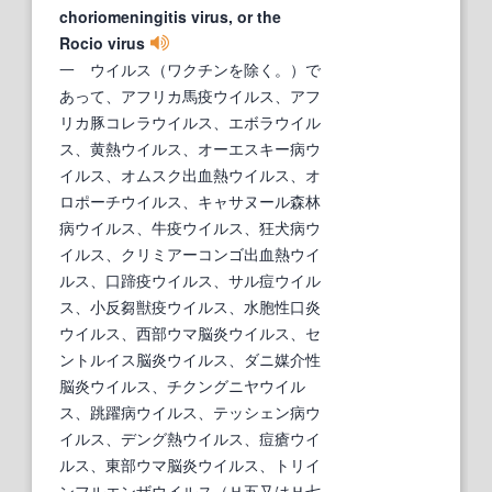
choriomeningitis virus, or the
Rocio virus
一 ウイルス（ワクチンを除く。）で
あって、アフリカ馬疫ウイルス、アフ
リカ豚コレラウイルス、エボラウイル
ス、黄熱ウイルス、オーエスキー病ウ
イルス、オムスク出血熱ウイルス、オ
ロポーチウイルス、キャサヌール森林
病ウイルス、牛疫ウイルス、狂犬病ウ
イルス、クリミアーコンゴ出血熱ウイ
ルス、口蹄疫ウイルス、サル痘ウイル
ス、小反芻獣疫ウイルス、水胞性口炎
ウイルス、西部ウマ脳炎ウイルス、セ
ントルイス脳炎ウイルス、ダニ媒介性
脳炎ウイルス、チクングニヤウイル
ス、跳躍病ウイルス、テッシェン病ウ
イルス、デング熱ウイルス、痘瘡ウイ
ルス、東部ウマ脳炎ウイルス、トリイ
ンフルエンザウイルス（Ｈ五又はＨ七