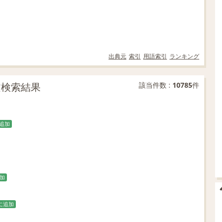
出典元
索引
用語索引
ランキング
例文検索結果
該当件数 :
10785
件
追加
加
に追加