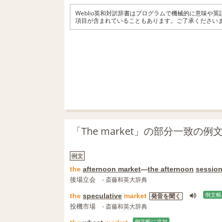
Weblio英和対訳辞書はプログラムで機械的に意味や
項目が含まれていることもあります。ご了承ください
「The market」の部分一致の
例文
the
afternoon market
―
the afternoon
sessio
後場立会
- 斎藤和英大辞典
the
speculative
market
例文帳
発音を聞く
投機市場
- 斎藤和英大辞典
例文帳に追加