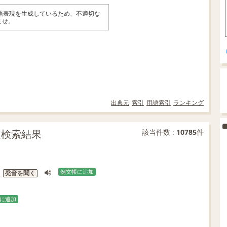
英語表現を生成しているため、不適切な
ませ。
出典元
索引
用語索引
ランキング
例文検索結果
該当件数 :
10785
件
n
例文帳に追加
発音を聞く
に追加