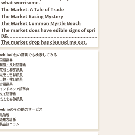
what worrisome.
The Market: A Tale of Trade
The Market Basing Mystery
The Market Common Myrtle Beach
The market does have edible signs of spri
ng.
The market drop has cleaned me out.
weblioの他の辞書でも検索してみる
国語辞書
類語・反対語辞典
英和・和英辞典
日中・中日辞典
日韓・韓日辞典
古語辞典
インドネシア語辞典
タイ語辞典
ベトナム語辞典
weblioのその他のサービス
単語帳
語彙力診断
英会話コラム