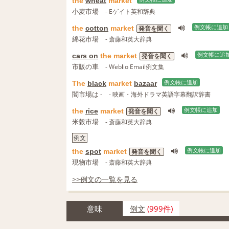
the
wheat
market
小麦市場
- Eゲイト英和辞典
the
cotton
market
例文帳に追加
発音を聞く
綿花市場
- 斎藤和英大辞典
cars on
the
market
例文帳に追
発音を聞く
市販の車
- Weblio Email例文集
The
black
market
bazaar
例文帳に追加
闇市場は -
- 映画・海外ドラマ英語字幕翻訳辞書
the
rice
market
例文帳に追加
発音を聞く
米穀市場
- 斎藤和英大辞典
例文
the
spot
market
例文帳に追加
発音を聞く
現物市場
- 斎藤和英大辞典
>>例文の一覧を見る
意味
例文
(999件)