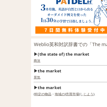
Weblio英和対訳辞書での「The m
(the state of) the market
商況
the market
景気
the market
(
特定の
物品
・
地域の
)
売買
市場
(し
じよう
).