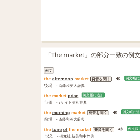
「The market」の部分一致の
例文
the
afternoon
market
例文帳に
発音を聞く
後場
- 斎藤和英大辞典
the
market
price
例文帳に追加
市価
- Eゲイト英和辞典
the
morning
market
例文帳に追
発音を聞く
前場
- 斎藤和英大辞典
the
tone
of
the
market
例文帳
発音を聞く
市況.
- 研究社 新英和中辞典