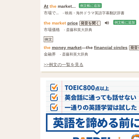
At
the
market...
例文帳に追加
市場で...
- 映画・海外ドラマ英語字幕翻訳辞書
the
market
price
例文帳に追加
発音を聞く
市場価格
- 斎藤和英大辞典
例文
the
money market
―the
financial circles
発音
金融界
- 斎藤和英大辞典
>>例文の一覧を見る