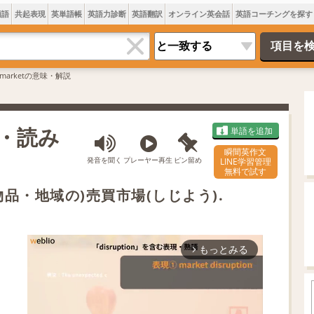
類語
共起表現
英単語帳
英語力診断
英語翻訳
オンライン英会話
英語コーチングを探す
e marketの意味・解説
味・読み
単語を追加
瞬間英作文
発音を聞く
プレーヤー再生
ピン留め
LINE学習管理
無料で試す
品・地域の)売買市場(しじよう).
もっとみる
arrow_forward_ios