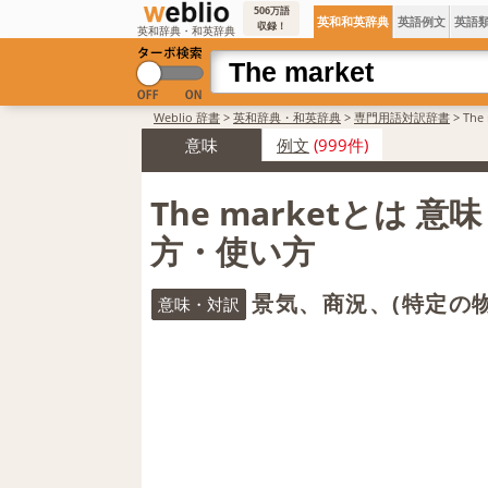
506万語
英和和英辞典
英語例文
英語
収録！
英和辞典・和英辞典
Weblio 辞書
>
英和辞典・和英辞典
>
専門用語対訳辞書
>
Th
意味
例文
(999件)
The marketとは 意
方・使い方
景気、商況、(特定の物
意味・対訳