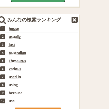
みんなの検索ランキング
house
1
usually
2
just
3
Australian
4
Thesaurus
5
various
6
used in
7
using
8
because
9
use
10