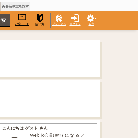
英会話教室を探す
小窓モード
プレミアム
ログイン
設定
使い方
こんにちは ゲスト さん
Weblio会員
になると
(無料)