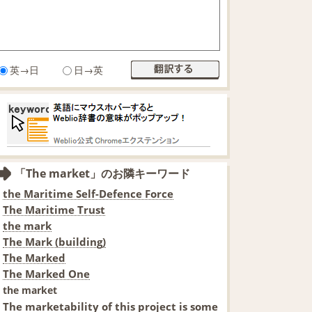
英→日
日→英
「The market」のお隣キーワード
the Maritime Self-Defence Force
The Maritime Trust
the mark
The Mark (building)
The Marked
The Marked One
the market
The marketability of this project is some