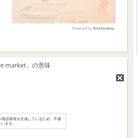
Powered by 
GliaStudios
M
u
t
 market」の意味
e
味や英語表現を生成しているため、不適
さいませ。