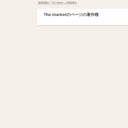
英和辞書の「The market」の用語索引
The marketのページの著作権