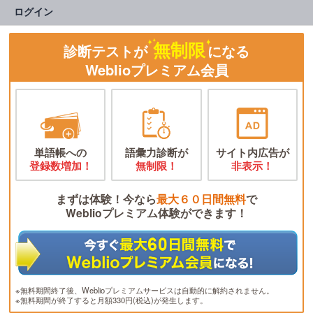
ログイン
無制限
診断テストが
になる
Weblioプレミアム会員
単語帳への
語彙力診断が
サイト内広告が
登録数増加！
無制限！
非表示！
まずは体験！今なら
最大６０日間無料
で
Weblioプレミアム体験ができます！
※無料期間終了後、Weblioプレミアムサービスは自動的に解約されません。
※無料期間が終了すると月額330円(税込)が発生します。