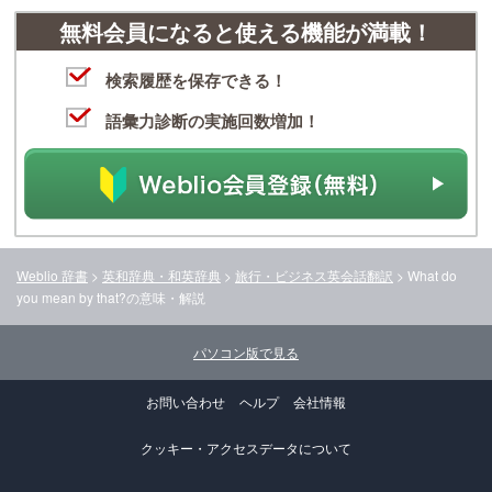
無料会員になると使える機能が満載！
検索履歴を保存できる！
語彙力診断の実施回数増加！
Weblio 辞書
>
英和辞典・和英辞典
>
旅行・ビジネス英会話翻訳
>
What do
you mean by that?
の意味・解説
パソコン版で見る
お問い合わせ
ヘルプ
会社情報
クッキー・アクセスデータについて