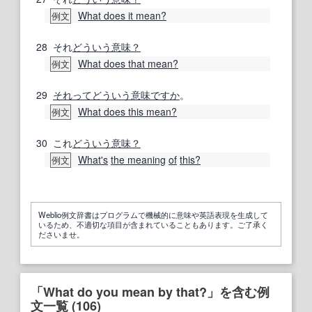
What does it mean?
例文
28
それ
どういう意味？
What does that mean?
例文
29
それってどういう意味ですか
。
What does this mean?
例文
30
これ
どういう意味？
What's
the meaning
of
this?
例文
Weblio例文辞書はプログラムで機械的に意味や英語表現を生成して
いるため、不適切な項目が含まれていることもあります。ご了承く
ださいませ。
「What do you mean by that?」を含む例
文一覧 (106)