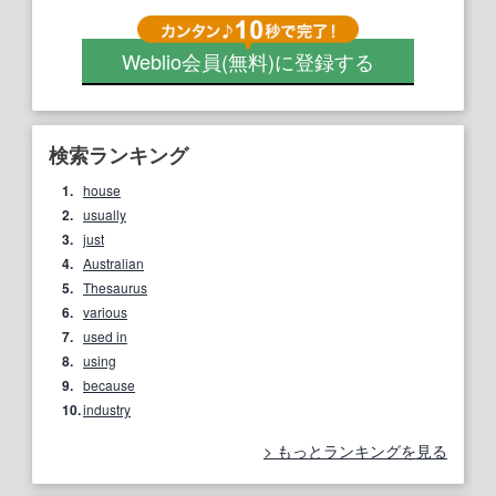
Weblio会員
(無料)
に登録する
検索ランキング
1.
house
2.
usually
3.
just
4.
Australian
5.
Thesaurus
6.
various
7.
used in
8.
using
9.
because
10.
industry
もっとランキングを見る