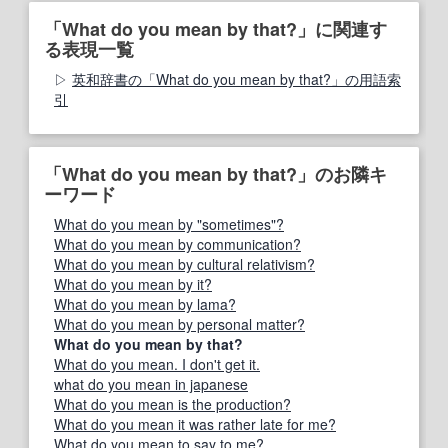
「What do you mean by that?」に関連す
る表現一覧
英和辞書の「What do you mean by that?」の用語索
引
「What do you mean by that?」のお隣キ
ーワード
What do you mean by "sometimes"?
What do you mean by communication?
What do you mean by cultural relativism?
What do you mean by it?
What do you mean by lama?
What do you mean by personal matter?
What do you mean by that?
What do you mean. I don't get it.
what do you mean in japanese
What do you mean is the production?
What do you mean it was rather late for me?
What do you mean to say to me?