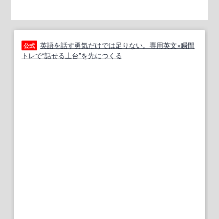
英語を話す勇気だけでは足りない。専用英文×瞬間
公式
トレで“話せる土台”を先につくる