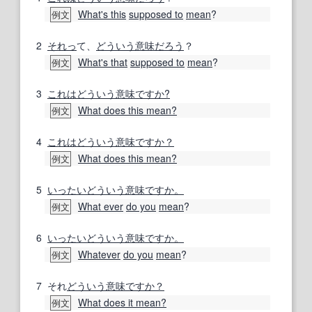
What's this
supposed to
mean
?
例文
2
それっ
て、
どういう意味
だろう
？
What's that
supposed to
mean
?
例文
3
これは
どういう意味ですか?
What does this mean?
例文
4
これは
どういう意味ですか？
What does this mean?
例文
5
いったい
どういう意味ですか。
What ever
do you
mean
?
例文
6
いったい
どういう意味ですか。
Whatever
do you
mean
?
例文
7
それ
どういう意味ですか？
What does it mean?
例文