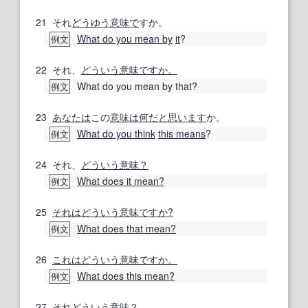
21
それ
どうゆう
意味で
すか。
What do you mean by
it
?
例文
22
それ、
どういう意味ですか。
What do you mean by that?
例文
23
あなたは
この
意味は
何だと
思います
か。
What do you think
this means
?
例文
24
それ、
どういう意味？
What does it mean?
例文
25
それは
どういう意味ですか?
What does that mean?
例文
26
これはどういう意味ですか。
What does this mean?
例文
27
それ
どういう意味？