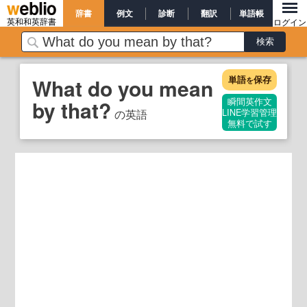
辞書
例文
診断
翻訳
単語帳
英和和英辞書
ログイン
単語
保存
What do you mean
を
by that?
瞬間英作文
の英語
LINE学習管理
無料で試す