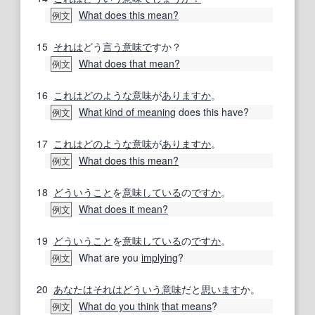
What does this mean?
例文
15
それは
どう
言う
意味で
すか？
What does that mean?
例文
16
これは
どのような
意味
が
ありますか
。
What kind of meaning
does this have?
例文
17
これは
どのような
意味
が
ありますか
。
What does this mean?
例文
18
どういうこと
を
意味
している
の
ですか
。
What does it mean?
例文
19
どういうこと
を
意味
している
の
ですか
。
What are you
implying
?
例文
20
あなたは
それは
どういう意味
だと
思います
か。
What do you think
that means
?
例文