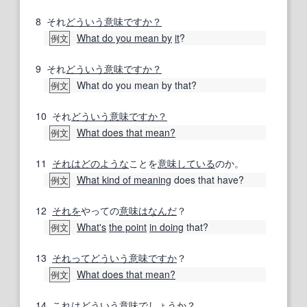
8
それ
どういう意味ですか？
What do you mean by
it
?
例文
9
それ
どういう意味ですか？
What do you mean by that?
例文
10
それ
どういう意味ですか？
What does that mean?
例文
11
それは
どのような
ことを
意味
している
のか。
What kind of meaning
does that have?
例文
12
それを
やっての
意味は
なんだ
？
What's
the point
in doing
that?
例文
13
それってどういう意味ですか
？
What does that mean?
例文
14
これは
どういう意味でしょうか？