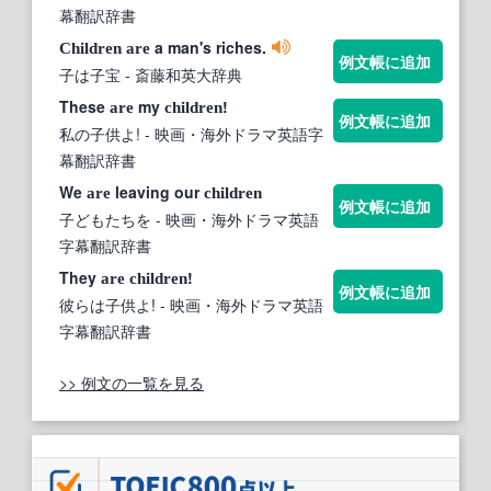
幕翻訳辞書
a man's riches.
Children
are
例文帳に追加
子は子宝
- 斎藤和英大辞典
These
my
!
are
children
例文帳に追加
私の子供よ!
- 映画・海外ドラマ英語字
幕翻訳辞書
We
leaving our
are
children
例文帳に追加
子どもたちを
- 映画・海外ドラマ英語
字幕翻訳辞書
They
!
are
children
例文帳に追加
彼らは子供よ!
- 映画・海外ドラマ英語
字幕翻訳辞書
>> 例文の一覧を見る