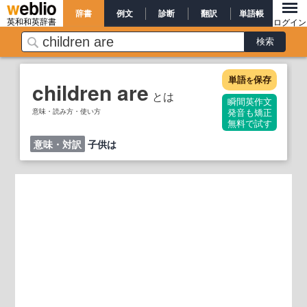
辞書
例文
診断
翻訳
単語帳
英和和英辞書
ログイン
単語
保存
を
children are
とは
瞬間英作文
意味・読み方・使い方
発音も矯正
無料で試す
意味・対訳
子供は