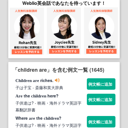
Weblio英会話であなたを待っています！
「children are」を含む例文一覧 (1645)
riches.
Children
are
例文帳に追加
子は子宝
- 斎藤和英大辞典
the
here?
Are
children
例文帳に追加
子供達は?
- 映画・海外ドラマ英語字
幕翻訳辞書
Where
the
?
are
children
例文帳に追加
子供達は?
- 映画・海外ドラマ英語字