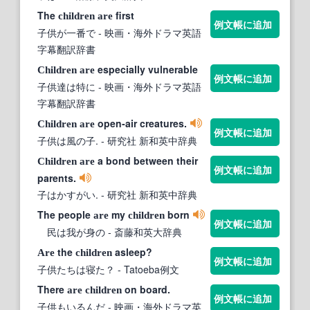
The
first
children
are
例文帳に追加
子供が一番で
- 映画・海外ドラマ英語
字幕翻訳辞書
especially vulnerable
Children
are
例文帳に追加
子供達は特に
- 映画・海外ドラマ英語
字幕翻訳辞書
open‐air creatures.
Children
are
例文帳に追加
子供は風の子.
- 研究社 新和英中辞典
a bond between their
Children
are
例文帳に追加
parents.
子はかすがい.
- 研究社 新和英中辞典
The people
my
born
are
children
例文帳に追加
民は我が身の
- 斎藤和英大辞典
the
asleep?
Are
children
例文帳に追加
子供たちは寝た？
- Tatoeba例文
There
on board.
are
children
例文帳に追加
子供もいるんだ
- 映画・海外ドラマ英