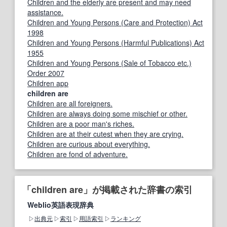
Children and the elderly are present and may need
assistance.
Children and Young Persons (Care and Protection) Act
1998
Children and Young Persons (Harmful Publications) Act
1955
Children and Young Persons (Sale of Tobacco etc.)
Order 2007
Children app
children are
Children are all foreigners.
Children are always doing some mischief or other.
Children are a poor man's riches.
Children are at their cutest when they are crying.
Children are curious about everything.
Children are fond of adventure.
「children are」が掲載された辞書の索引
Weblio英語表現辞典
出典元
索引
用語索引
ランキング