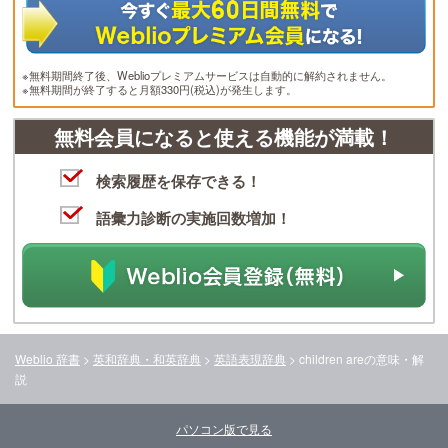
※無料期間終了後、Weblioプレミアムサービスは自動的に解約されません。
※無料期間が終了すると月額330円(税込)が発生します。
無料会員になると使える機能が満載！
検索履歴を保存できる！
語彙力診断の実施回数増加！
Weblio 辞書
>
英和辞典・和英辞典
>
英語表現辞典
>
children are
の意味・解
説
パソコン版で見る