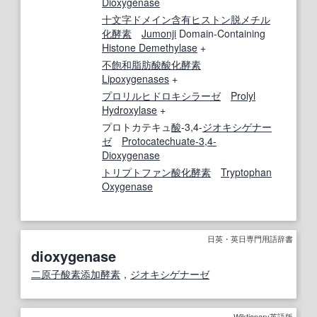
Dioxygenase
十文字
ドメイン
含有
ヒストン
脱メチル
化
酵素
Jumonji
Domain-Containing
Histone Demethylase
+
不飽和脂肪酸酸化酵素
Lipoxygenases
+
プロリルヒドロキシラーゼ
Prolyl
Hydroxylase
+
プロトカテキュ
酸
-3,4-
ジオキシゲナー
ゼ
Protocatechuate-3,4-
Dioxygenase
トリプトファン
酸化酵素
Tryptophan
Oxygenase
日英・英日専門用語辞書
dioxygenase
二原子酸素添加酵素
，
ジオキシゲナーゼ
Wiktionary英語版