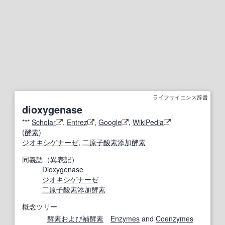
ライフサイエンス辞書
dioxygenase
***
Scholar
,
Entrez
,
Google
,
WikiPedia
(
酵素
)
ジオキシゲナーゼ
,
二原子酸素添加酵素
同義語（異表記）
Dioxygenase
ジオキシゲナーゼ
二原子酸素添加酵素
概念ツリー
酵素
および
補酵素
Enzymes
and
Coenzymes