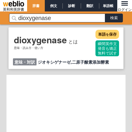
辞書
例文
診断
翻訳
単語帳
英和和英辞書
ログイン
単語
保存
を
dioxygenase
とは
瞬間英作文
意味・読み方・使い方
発音も矯正
無料で試す
意味・対訳
ジオキシゲナーゼ,二原子酸素添加酵素