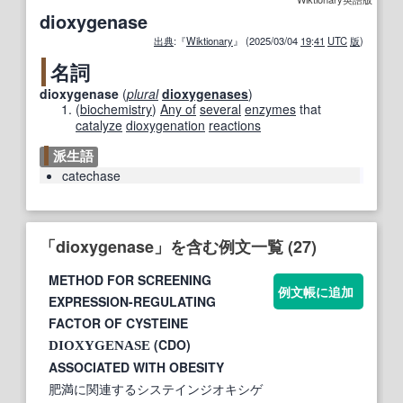
dioxygenase
出典
:『
Wiktionary
』 (2025/03/04
19
:
41
UTC
版
)
名詞
dioxygenase
(
plural
dioxygenases
)
(
biochemistry
)
Any of
several
enzymes
that
catalyze
dioxygenation
reactions
派生語
catechase
「dioxygenase」を含む例文一覧 (27)
METHOD FOR SCREENING
例文帳に追加
EXPRESSION-REGULATING
FACTOR OF CYSTEINE
(CDO)
DIOXYGENASE
ASSOCIATED WITH OBESITY
肥満に関連するシステインジオキシゲ