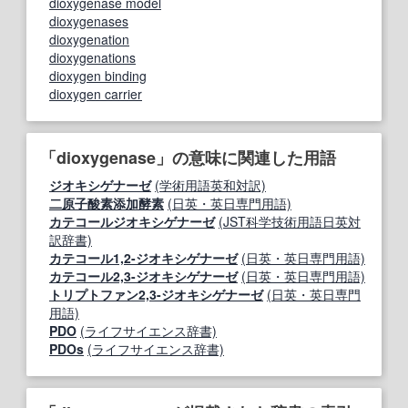
dioxygenase model
dioxygenases
dioxygenation
dioxygenations
dioxygen binding
dioxygen carrier
「dioxygenase」の意味に関連した用語
ジオキシゲナーゼ
(学術用語英和対訳)
二原子酸素添加酵素
(日英・英日専門用語)
カテコールジオキシゲナーゼ
(JST科学技術用語日英対
訳辞書)
カテコール1,2-ジオキシゲナーゼ
(日英・英日専門用語)
カテコール2,3-ジオキシゲナーゼ
(日英・英日専門用語)
トリプトファン2,3-ジオキシゲナーゼ
(日英・英日専門
用語)
PDO
(ライフサイエンス辞書)
PDOs
(ライフサイエンス辞書)