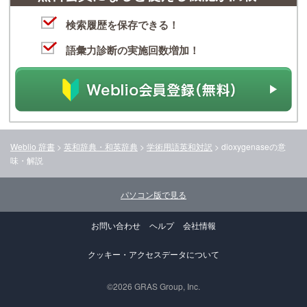
検索履歴を保存できる！
語彙力診断の実施回数増加！
Weblio 辞書
>
英和辞典・和英辞典
>
学術用語英和対訳
>
dioxygenase
の意
味・解説
パソコン版で見る
お問い合わせ
ヘルプ
会社情報
クッキー・アクセスデータについて
©2026 GRAS Group, Inc.