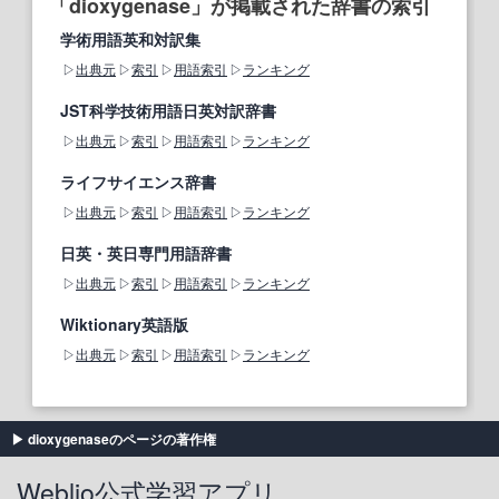
「dioxygenase」が掲載された辞書の索引
学術用語英和対訳集
出典元
索引
用語索引
ランキング
JST科学技術用語日英対訳辞書
出典元
索引
用語索引
ランキング
ライフサイエンス辞書
出典元
索引
用語索引
ランキング
日英・英日専門用語辞書
出典元
索引
用語索引
ランキング
Wiktionary英語版
出典元
索引
用語索引
ランキング
dioxygenaseのページの著作権
Weblio公式学習アプリ