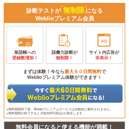
無制限
診断テストが
になる
Weblioプレミアム会員
単語帳への
語彙力診断が
サイト内広告が
登録数増加！
無制限！
非表示！
まずは体験！今なら
最大６０日間無料
で
Weblioプレミアム体験ができます！
※無料期間終了後、Weblioプレミアムサービスは自動的に解約されません。
※無料期間が終了すると月額330円(税込)が発生します。
無料会員になると使える機能が満載！