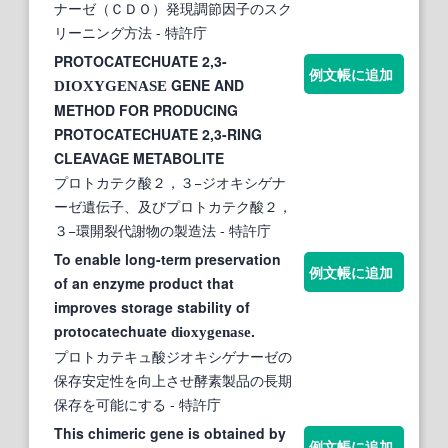
ナーゼ（ＣＤＯ）発現調節因子のスク
リーニング方法
- 特許庁
PROTOCATECHUATE 2,3-
例文帳に追加
GENE AND
DIOXYGENASE
METHOD FOR PRODUCING
PROTOCATECHUATE 2,3-RING
CLEAVAGE METABOLITE
プロトカテク酸２，３−ジオキシゲナ
ーゼ遺伝子、及びプロトカテク酸２，
３−環開裂代謝物の製造法
- 特許庁
To enable long-term preservation
例文帳に追加
of an enzyme product that
improves storage stability of
protocatechuate
.
dioxygenase
プロトカテキュ酸ジオキシゲナーゼの
保存安定性を向上させ酵素製品の長期
保存を可能にする
- 特許庁
This chimeric gene is obtained by
例文帳に追加