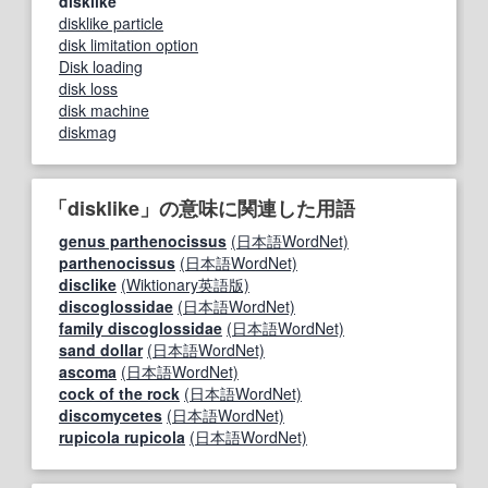
disklike
disklike particle
disk limitation option
Disk loading
disk loss
disk machine
diskmag
「disklike」の意味に関連した用語
genus parthenocissus
(日本語WordNet)
parthenocissus
(日本語WordNet)
disclike
(Wiktionary英語版)
discoglossidae
(日本語WordNet)
family discoglossidae
(日本語WordNet)
sand dollar
(日本語WordNet)
ascoma
(日本語WordNet)
cock of the rock
(日本語WordNet)
discomycetes
(日本語WordNet)
rupicola rupicola
(日本語WordNet)