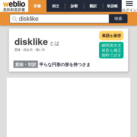
辞書
例文
診断
翻訳
単語帳
英和和英辞書
ログイン
単語
保存
を
disklike
とは
瞬間英作文
意味・読み方・使い方
発音も矯正
無料で試す
意味・対訳
平らな円形の形を持つさま