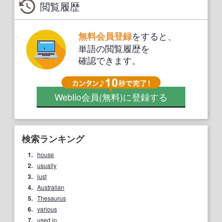
閲覧履歴
をすると、
無料会員登録
単語の閲覧履歴を
確認できます。
Weblio会員
(無料)
に登録する
検索ランキング
1.
house
2.
usually
3.
just
4.
Australian
5.
Thesaurus
6.
various
7.
used in