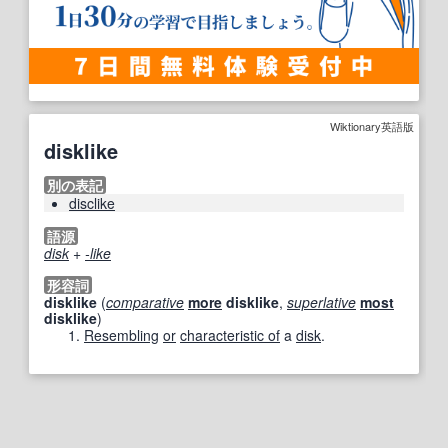
Wiktionary英語版
disklike
別の表記
disclike
語源
disk
+‎
-like
形容詞
disklike
(
comparative
more
disklike
,
superlative
most
disklike
)
Resembling
or
characteristic of
a
disk
.