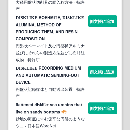
大径円盤状切削具の腰入れ方法
- 特許
庁
BOEHMITE,
DISKLIKE
DISKLIKE
例文帳に追加
ALUMINA, METHOD OF
PRODUCING THEM, AND RESIN
COMPOSITION
円盤状ベーマイト及び円盤状アルミナ
並びにそれらの製造方法並びに樹脂組
成物
- 特許庁
RECORDING MEDIUM
DISKLIKE
例文帳に追加
AND AUTOMATIC SENDING-OUT
DEVICE
円盤状記録媒体と自動送出装置
- 特許
庁
flattened
sea urchins that
disklike
例文帳に追加
live on sandy bottoms
砂地の海底にすむ偏平な円盤のような
ウニ
- 日本語WordNet