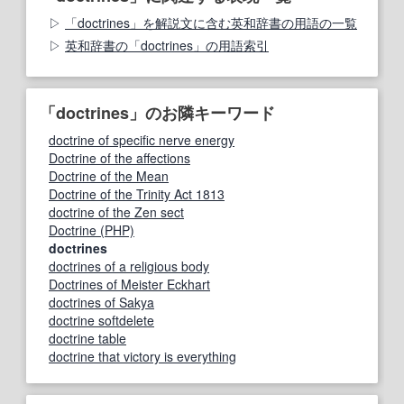
「doctrines」を解説文に含む英和辞書の用語の一覧
英和辞書の「doctrines」の用語索引
「doctrines」のお隣キーワード
doctrine of specific nerve energy
Doctrine of the affections
Doctrine of the Mean
Doctrine of the Trinity Act 1813
doctrine of the Zen sect
Doctrine (PHP)
doctrines
doctrines of a religious body
Doctrines of Meister Eckhart
doctrines of Sakya
doctrine softdelete
doctrine table
doctrine that victory is everything