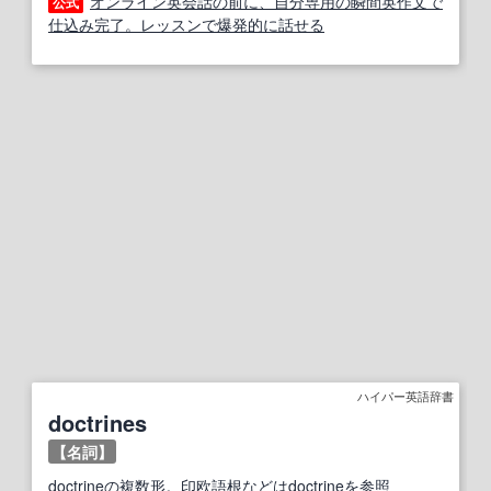
オンライン英会話の前に、自分専用の瞬間英作文で
公式
仕込み完了。レッスンで爆発的に話せる
ハイパー英語辞書
doctrines
【名詞】
doctrine
の
複数形
。
印欧語
根
などは
doctrine
を
参照