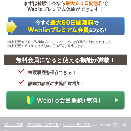
まずは体験！今なら
最大６０日間無料
で
Weblioプレミアム体験ができます！
※無料期間終了後、Weblioプレミアムサービスは自動的に解約されません。
※無料期間が終了すると月額330円(税込)が発生します。
無料会員になると使える機能が満載！
検索履歴を保存できる！
語彙力診断の実施回数増加！
Weblio 辞書
>
英和辞典・和英辞典
>
ハイパー英語辞書
>
doctrines
の意味・解
説