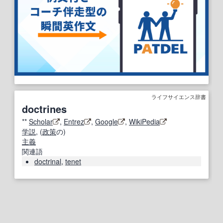
ライフサイエンス辞書
doctrines
**
Scholar
,
Entrez
,
Google
,
WikiPedia
学説
, (
政策
の)
主義
関連語
doctrinal
,
tenet