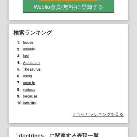
Weblio会員
(無料)
に登録する
検索ランキング
1.
house
2.
usually
3.
just
4.
Australian
5.
Thesaurus
6.
using
7.
used in
8.
various
9.
because
10.
industry
もっとランキングを見る
「doctrines」に関連する表現一覧