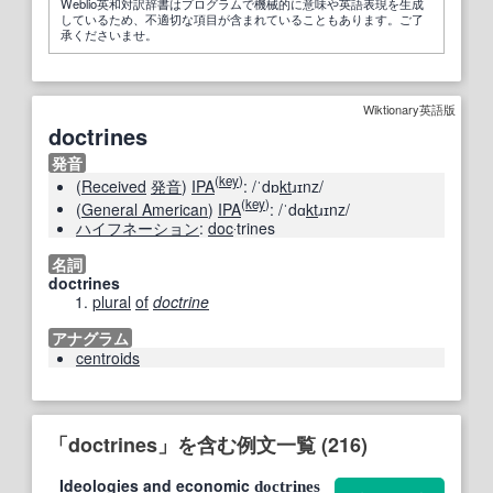
Weblio英和対訳辞書はプログラムで機械的に意味や英語表現を生成
しているため、不適切な項目が含まれていることもあります。ご了
承くださいませ。
Wiktionary英語版
doctrines
発音
(
key
)
(
Received
発音
)
IPA
:
/ˈdɒ
kt
ɹɪnz/
(
key
)
(
General American
)
IPA
:
/ˈdɑ
kt
ɹɪnz/
ハイフネーション
:
doc
‧trines
名詞
doctrines
plural
of
doctrine
アナグラム
centroids
「doctrines」を含む例文一覧 (216)
Ideologies and economic
doctrines