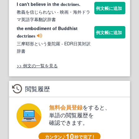
I can't believe in the
.
doctrines
例文帳に追加
教義を信じられない
- 映画・海外ドラ
マ英語字幕翻訳辞書
the embodiment of Buddhist
例文帳に追加
doctrines
三摩耶形という曼陀羅
- EDR日英対訳
辞書
>> 例文の一覧を見る
閲覧履歴
をすると、
無料会員登録
単語の閲覧履歴を
確認できます。