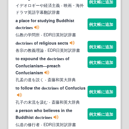
例文帳に追加
イデオロギーや経済主義
- 映画・海外
ドラマ英語字幕翻訳辞書
a place for studying Buddhist
例文帳に追加
doctrines
仏教の学問所
- EDR日英対訳辞書
of religious sects
doctrines
例文帳に追加
各宗の教義理論
- EDR日英対訳辞書
to expound the
of
doctrines
例文帳に追加
Confucianism―preach
Confucianism
孔孟の道を説く
- 斎藤和英大辞典
to follow the
of Confucius
doctrines
例文帳に追加
孔子の末流を汲む
- 斎藤和英大辞典
a person who believes in the
例文帳に追加
Buddhist
doctrines
仏道の修行者
- EDR日英対訳辞書