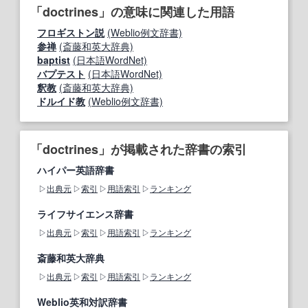
「doctrines」の意味に関連した用語
フロギストン説
(Weblio例文辞書)
参禅
(斎藤和英大辞典)
baptist
(日本語WordNet)
バプテスト
(日本語WordNet)
釈教
(斎藤和英大辞典)
ドルイド教
(Weblio例文辞書)
「doctrines」が掲載された辞書の索引
ハイパー英語辞書
出典元
索引
用語索引
ランキング
ライフサイエンス辞書
出典元
索引
用語索引
ランキング
斎藤和英大辞典
出典元
索引
用語索引
ランキング
Weblio英和対訳辞書