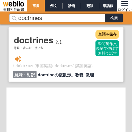
辞書
例文
診断
翻訳
単語帳
英和和英辞書
ログイン
単語
保存
を
doctrines
とは
瞬間英作文
意味・読み方・使い方
添削で伸ばす
無料で試す
/
/
(米国英語)
/
/
(英国英語)
ˈdɑktrʌnz
ˈdɑ:ktrʌnz
意味・対訳
doctrineの複数形。教義, 教理