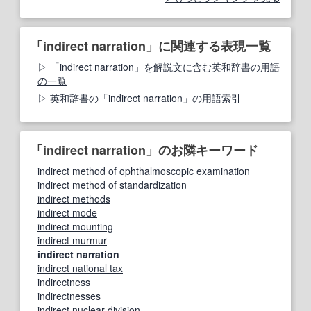
「indirect narration」に関連する表現一覧
「indirect narration」を解説文に含む英和辞書の用語
の一覧
英和辞書の「indirect narration」の用語索引
「indirect narration」のお隣キーワード
indirect method of ophthalmoscopic examination
indirect method of standardization
indirect methods
indirect mode
indirect mounting
indirect murmur
indirect narration
indirect national tax
indirectness
indirectnesses
indirect nuclear division