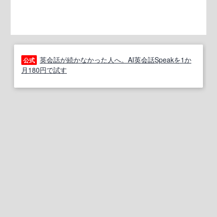
英会話が続かなかった人へ。AI英会話Speakを1か
公式
月180円で試す