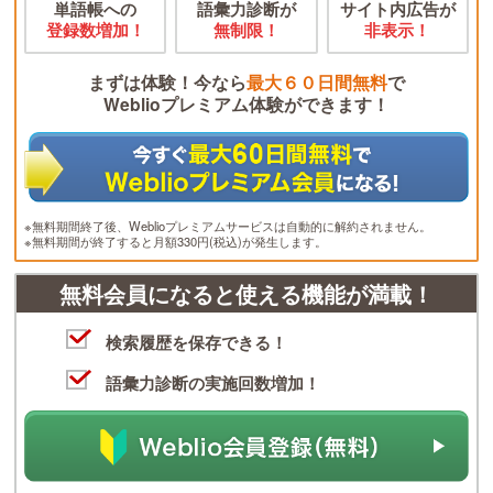
単語帳への
語彙力診断が
サイト内広告が
登録数増加！
無制限！
非表示！
まずは体験！今なら
最大６０日間無料
で
Weblioプレミアム体験ができます！
※無料期間終了後、Weblioプレミアムサービスは自動的に解約されません。
※無料期間が終了すると月額330円(税込)が発生します。
無料会員になると使える機能が満載！
検索履歴を保存できる！
語彙力診断の実施回数増加！