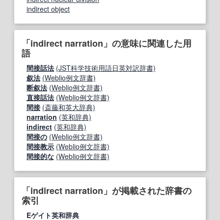
indirect object
「indirect narration」の意味に関連した用
語
間接話法
(JST科学技術用語日英対訳辞書)
叙法
(Weblio例文辞書)
断叙法
(Weblio例文辞書)
直接話法
(Weblio例文辞書)
間接
(斎藤和英大辞典)
narration
(英和辞典)
indirect
(英和辞典)
間接の
(Weblio例文辞書)
間接教示
(Weblio例文辞書)
間接的な
(Weblio例文辞書)
「indirect narration」が掲載された辞書の
索引
Eゲイト英和辞典