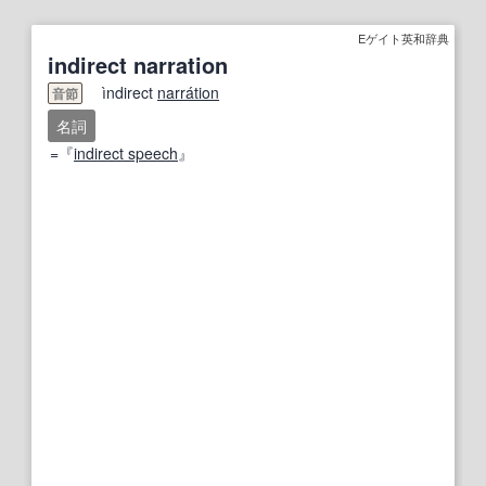
Eゲイト英和辞典
indirect narration
ìndirect
narra
tion
音節
名詞
=『
indirect speech
』