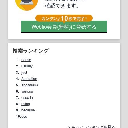
確認できます。
Weblio会員
(無料)
に登録する
検索ランキング
1.
house
2.
usually
3.
just
4.
Australian
5.
Thesaurus
6.
various
7.
used in
8.
using
9.
because
10.
use
もっとランキングを見る