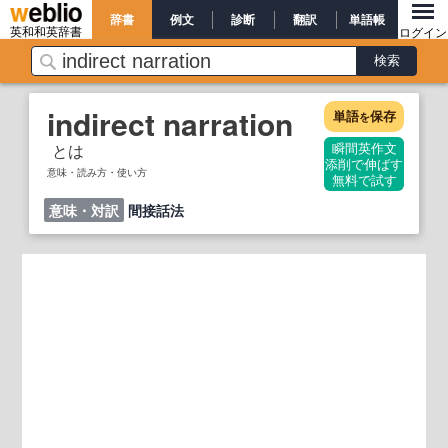
辞書
例文
診断
翻訳
単語帳
英和和英辞書
ログイン
indirect narration
単語
保存
を
とは
瞬間英作文
添削で伸ばす
意味・読み方・使い方
無料で試す
意味・対訳
間接話法