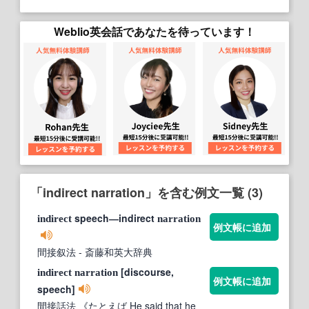
Weblio英会話であなたを待っています！
「indirect narration」を含む例文一覧 (3)
speech―indirect
indirect
narration
例文帳に追加
間接叙法
- 斎藤和英大辞典
[discourse,
indirect
narration
例文帳に追加
speech]
間接話法 《たとえば He said that he