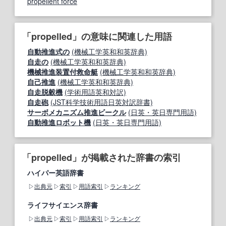
propellent force
「propelled」の意味に関連した用語
自動推進式の
(機械工学英和和英辞典)
自走の
(機械工学英和和英辞典)
機械推進装置付救命艇
(機械工学英和和英辞典)
自己推進
(機械工学英和和英辞典)
自走脱穀機
(学術用語英和対訳)
自走砲
(JST科学技術用語日英対訳辞書)
サーボメカニズム推進ビークル
(日英・英日専門用語)
自動推進ロボット機
(日英・英日専門用語)
「propelled」が掲載された辞書の索引
ハイパー英語辞書
出典元
索引
用語索引
ランキング
ライフサイエンス辞書
出典元
索引
用語索引
ランキング