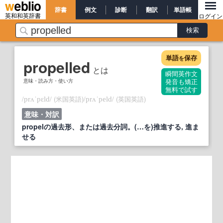
辞書
例文
診断
翻訳
単語帳
英和和英辞書
ログイン
単語
保存
を
propelled
とは
瞬間英作文
意味・読み方・使い方
発音も矯正
無料で試す
/
/
(米国英語)
/
/
(英国英語)
prʌˈpɛld
prʌˈpeld
意味・対訳
propelの過去形、または過去分詞。(…を)推進する, 進ま
せる