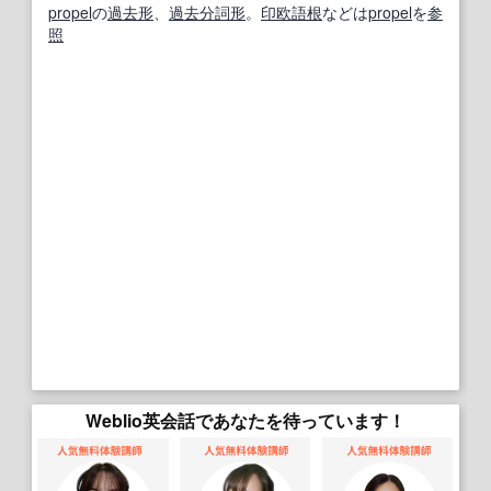
propel
の
過去形
、
過去分詞
形
。
印欧語
根
などは
propel
を
参
照
Weblio英会話であなたを待っています！