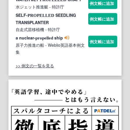
例文帳に追加
水ジェット推進艇
- 特許庁
SELF-
SEEDLING
PROPELLED
例文帳に追加
TRANSPLANTER
自走式苗移植機
- 特許庁
a nuclear‐
ship
propelled
例文帳に追加
原子力推進の船
- Weblio英語基本例文
集
>> 例文の一覧を見る