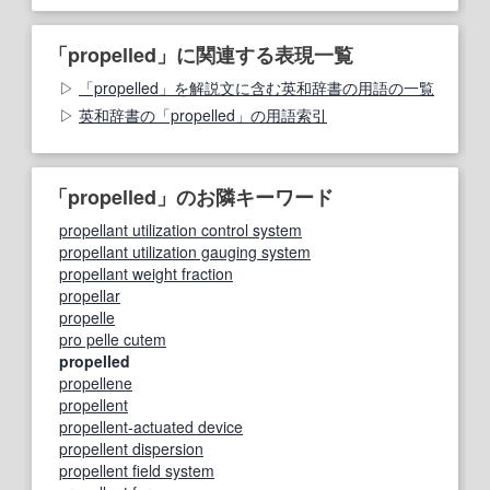
「propelled」に関連する表現一覧
「propelled」を解説文に含む英和辞書の用語の一覧
英和辞書の「propelled」の用語索引
「propelled」のお隣キーワード
propellant utilization control system
propellant utilization gauging system
propellant weight fraction
propellar
propelle
pro pelle cutem
propelled
propellene
propellent
propellent-actuated device
propellent dispersion
propellent field system