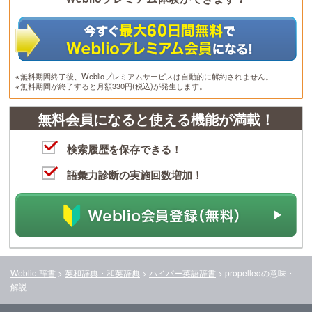
※無料期間終了後、Weblioプレミアムサービスは自動的に解約されません。
※無料期間が終了すると月額330円(税込)が発生します。
無料会員になると使える機能が満載！
検索履歴を保存できる！
語彙力診断の実施回数増加！
Weblio 辞書
>
英和辞典・和英辞典
>
ハイパー英語辞書
>
propelled
の意味・
解説