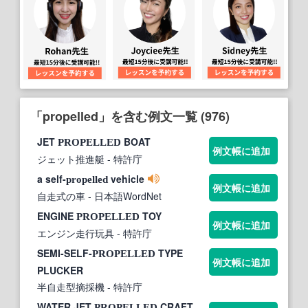
「propelled」を含む例文一覧 (976)
JET
BOAT
PROPELLED
例文帳に追加
ジェット推進艇
- 特許庁
a self-
vehicle
propelled
例文帳に追加
自走式の車
- 日本語WordNet
ENGINE
TOY
PROPELLED
例文帳に追加
エンジン走行玩具
- 特許庁
SEMI-SELF-
TYPE
PROPELLED
例文帳に追加
PLUCKER
半自走型摘採機
- 特許庁
WATER JET
CRAFT
PROPELLED