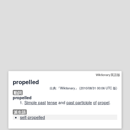
Wiktionary英語版
propelled
出典:『Wiktionary』 (2010/08/31 00:06 UTC 版)
動詞
propelled
Simple past
tense
and
past participle
of
propel
.
派生語
self-propelled