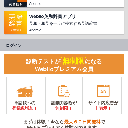
Android
Weblio英和辞書アプリ
英和・和英を一度に検索する英語辞書
Android
ログイン
無制限
診断テストが
になる
Weblioプレミアム会員
単語帳への
語彙力診断が
サイト内広告が
登録数増加！
無制限！
非表示！
まずは体験！今なら
最大６０日間無料
で
Weblioプレミアム体験ができます！