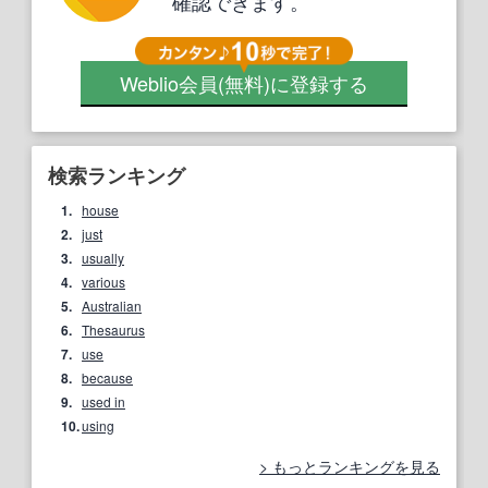
確認できます。
Weblio会員
(無料)
に登録する
検索ランキング
1.
house
2.
just
3.
usually
4.
various
5.
Australian
6.
Thesaurus
7.
use
8.
because
9.
used in
10.
using
もっとランキングを見る