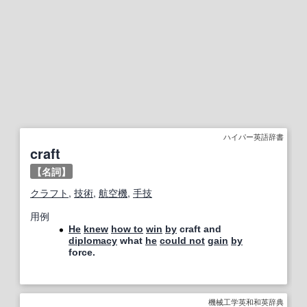
ハイパー英語辞書
craft
【名詞】
クラフト
,
技術
,
航空機
,
手技
用例
He
knew
how to
win
by
craft and
diplomacy
what
he
could not
gain
by
force.
機械工学英和和英辞典