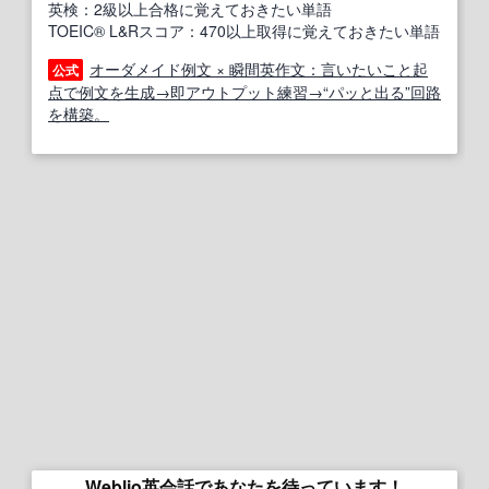
英検：2級以上合格に覚えておきたい単語
TOEIC® L&Rスコア：470以上取得に覚えておきたい単語
オーダメイド例文 × 瞬間英作文：言いたいこと起
公式
点で例文を生成→即アウトプット練習→“パッと出る”回路
を構築。
Weblio英会話であなたを待っています！