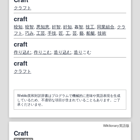
クラフト
craft
狡知
,
狡智
,
悪知恵
,
奸智
,
奸知
, 姦
智
,
技工
,
同業組合
,
クラ
フト
,
巧み
,
工芸
,
手技
,
匠
,
工
,
芸
,
藝
,
船艇
,
技術
craft
作り込む
,
作りこむ
,
造り
込む
,
造り
こむ
craft
クラフト
Weblio英和対訳辞書はプログラムで機械的に意味や英語表現を生成
しているため、不適切な項目が含まれていることもあります。ご了
承くださいませ。
Wiktionary英語版
Craft