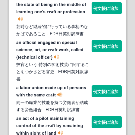
the state of being in the middle of
例文帳に追加
learning one's
or profession
craft
芸時など継続的に行っている事柄のな
かばであること
- EDR日英対訳辞書
an official engaged in special
例文帳に追加
science, art, or
work, called
craft
{technical officer}
技官という,特別の学術技芸に関するこ
とをつかさどる官史
- EDR日英対訳辞
書
a labor union made up of persons
例文帳に追加
with the same
craft
同一の職業的技能を持つ労働者が結成
する労働組合
- EDR日英対訳辞書
an act of a pilot maintaining
例文帳に追加
control of the
by remaining
craft
within sight of land