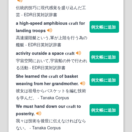
伝統的技巧に現代感覚を盛り込んだ工
芸
- EDR日英対訳辞書
a high-speed amphibious
for
craft
例文帳に追加
landing troops
高速揚陸艇という,軍が上陸を行う為の
艦艇
- EDR日英対訳辞書
activity outside a space
craft
例文帳に追加
宇宙空間において,宇宙船の外で行われ
る活動
- EDR日英対訳辞書
She learned the
of basket
craft
例文帳に追加
weaving from her grandmother.
彼女は祖母からバスケットを編む技術
を学んだ。
- Tanaka Corpus
We must hand down our
to
craft
例文帳に追加
posterity.
我々は技術を後世に伝えなければなら
ない。
- Tanaka Corpus