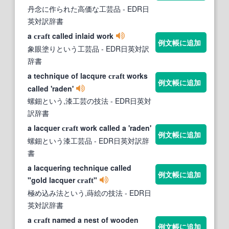
丹念に作られた高価な工芸品
- EDR日
英対訳辞書
a
called inlaid work
craft
例文帳に追加
象眼塗りという工芸品
- EDR日英対訳
辞書
a technique of lacqure
works
craft
例文帳に追加
called 'raden'
螺鈿という,漆工芸の技法
- EDR日英対
訳辞書
a lacquer
work called a 'raden'
craft
例文帳に追加
螺鈿という漆工芸品
- EDR日英対訳辞
書
a lacquering technique called
例文帳に追加
"gold lacquer
"
craft
極め込み法という,蒔絵の技法
- EDR日
英対訳辞書
a
named a nest of wooden
craft
例文帳に追加