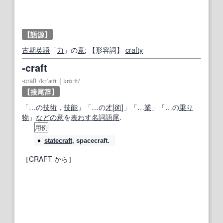
【語源】
古期
英語
「
力
」の
意
;
【形容詞】
crafty
‐craft
‐craft
/
kr`æft
｜
krὰːft
/
【接尾辞】
「…の
技術
，
技能
」「…の
才
[
術
]」「…
業
」「…の
乗り
物
」
などの
意
を
表わす
名詞
語尾
.
用例
statecraft
, spacecraft.
［CRAFT から］