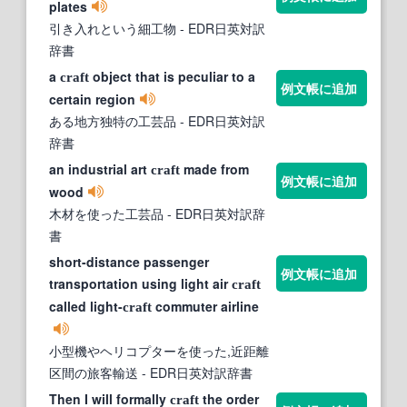
plates
引き入れという細工物
- EDR日英対訳
辞書
a
object that is peculiar to a
craft
例文帳に追加
certain region
ある地方独特の工芸品
- EDR日英対訳
辞書
an industrial art
made from
craft
例文帳に追加
wood
木材を使った工芸品
- EDR日英対訳辞
書
short-distance passenger
例文帳に追加
transportation using light air
craft
called light-
commuter airline
craft
小型機やヘリコプターを使った,近距離
区間の旅客輸送
- EDR日英対訳辞書
Then I will formally
the order
craft