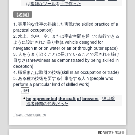
は
複雑な
ツール
を
手で
作った
【
名詞
】
1.
実用的な仕事の熟練した実践(the skilled practice of a
practical occupation)
2.
水上、水中、空、または宇宙空間を通じて航行できる
ように設計された乗り物(a vehicle designed for
navigation in or on water or air or through outer space)
3.
人をうまく欺くことに長けていることで示される抜け
目なさ(shrewdness as demonstrated by being skilled in
deception)
4.
職業または取引の技術(skill in an occupation or trade)
5.
ある種の技術を要する仕事をする人々(people who
perform a particular kind of skilled work)
用例
彼は
醸
he
represented
the craft
of
brewers
造
者
仲間の
代表
だった
「craft」に関する類語一覧
EDR日英対訳辞書