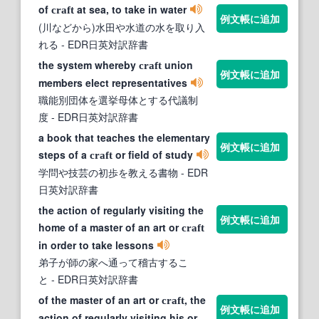
of
at sea, to take in water
craft
例文帳に追加
(川などから)水田や水道の水を取り入
れる
- EDR日英対訳辞書
the system whereby
union
craft
例文帳に追加
members elect representatives
職能別団体を選挙母体とする代議制
度
- EDR日英対訳辞書
a book that teaches the elementary
例文帳に追加
steps of a
or field of study
craft
学問や技芸の初歩を教える書物
- EDR
日英対訳辞書
the action of regularly visiting the
例文帳に追加
home of a master of an art or
craft
in order to take lessons
弟子が師の家へ通って稽古するこ
と
- EDR日英対訳辞書
of the master of an art or
, the
craft
例文帳に追加
action of regularly visiting his or