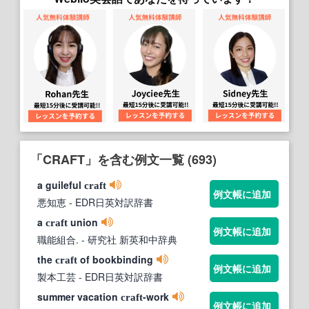
「CRAFT」を含む例文一覧 (693)
a guileful
craft
例文帳に追加
悪知恵
- EDR日英対訳辞書
a
union
craft
例文帳に追加
職能組合.
- 研究社 新英和中辞典
the
of bookbinding
craft
例文帳に追加
製本工芸
- EDR日英対訳辞書
summer vacation
-work
craft
例文帳に追加