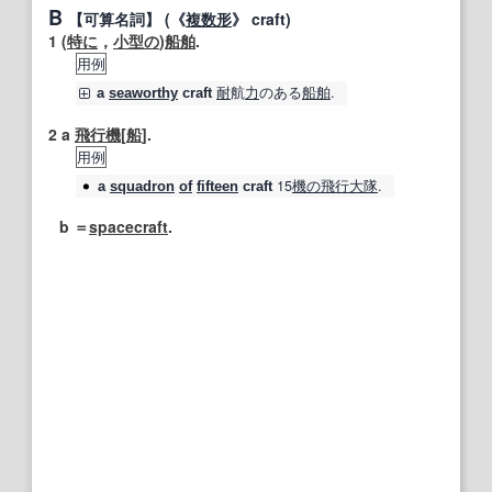
B
【可算名詞】
(《
複数形
》 craft)
1
(
特に
，
小型の
)
船舶
.
用例
耐
航
力
のある
船舶
.
a
seaworthy
craft
2
a
飛行機
[
船
].
用例
15
機の
飛行大隊
.
a
squadron
of
fifteen
craft
b ＝
spacecraft
.