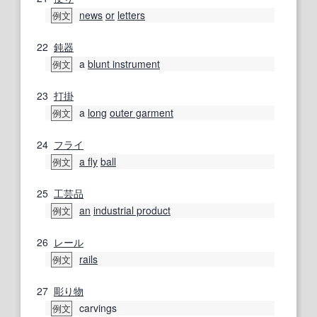
news
or
letters
例文
22
鈍器
a
blunt instrument
例文
23
打掛
a
long
outer garment
例文
24
フライ
a fly
ball
例文
25
工芸品
an
industrial product
例文
26
レール
rails
例文
27
彫り物
carvings
例文