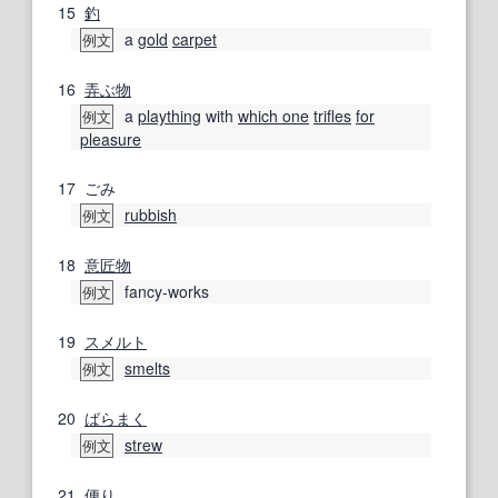
15
釣
a
gold
carpet
例文
16
弄ぶ
物
a
plaything
with
which one
trifles
for
例文
pleasure
17
ごみ
rubbish
例文
18
意匠
物
fancy-works
例文
19
スメルト
smelts
例文
20
ばらまく
strew
例文
21
便り