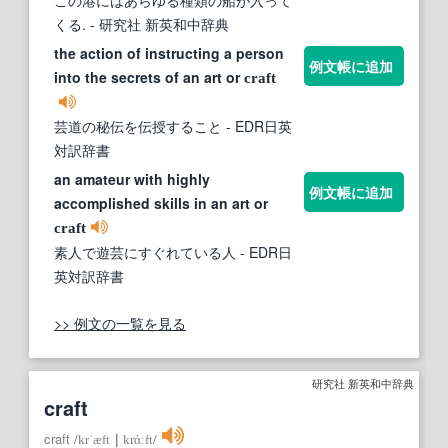
この港にはあらゆる種類の船が入って
くる.
- 研究社 新英和中辞典
the action of instructing a person
例文帳に追加
into the secrets of an art or
craft
芸道の秘伝を伝授すること
- EDR日英
対訳辞書
an amateur with highly
例文帳に追加
accomplished skills in an art or
craft
素人で遊芸にすぐれている人
- EDR日
英対訳辞書
>> 例文の一覧を見る
研究社 新英和中辞典
craft
craft
/
krˈæft
｜
krάːft
/