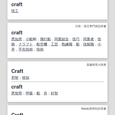
craft
技工
日英・英日専門用語辞書
craft
悪知恵
，
小船
舶，
飛行船
，
同業組合
，
技巧
，
同業者
，
技
能
，
クラフト
，
航空機
，
工芸
，
熟練
職
，
船
，
技能職
，
小
舟
，
手先
技術
，
技術
斎藤和英大辞典
Craft
邪智
；
狡知
craft
悪智慧
；
呼吸
；
船
、
舟
；
奸智
Weblio英和対訳辞書
Craft