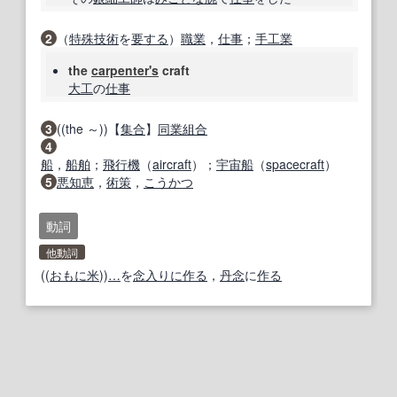
2
（
特殊
技術
を
要する
）
職業
，
仕事
；
手工業
the
carpenter
's
craft
大工
の
仕事
3
((the ～))【
集合
】
同業組合
4
船
，
船舶
；
飛行機
（
aircraft
）；
宇宙船
（
spacecraft
）
5
悪知恵
，
術策
，
こうかつ
動詞
他動詞
((
おもに
米
))
…
を
念入りに
作る
，
丹念
に
作る