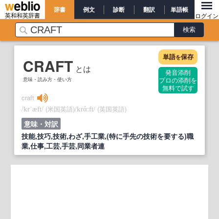
辞書
例文
診断
翻訳
単語帳
英和和英辞書
ログイン
単語
保存
を
CRAFT
とは
発音添削
意味・読み方・使い方
プロの添削を
無料で試す
craft
/
/
(米国英語)
/
/
(英国英語)
krˈæft
krάːft
意味・対訳
技能,技巧,技術,わざ,手工業,(特に手先の技術を要する)職
業,仕事,工芸,手芸,同業者連