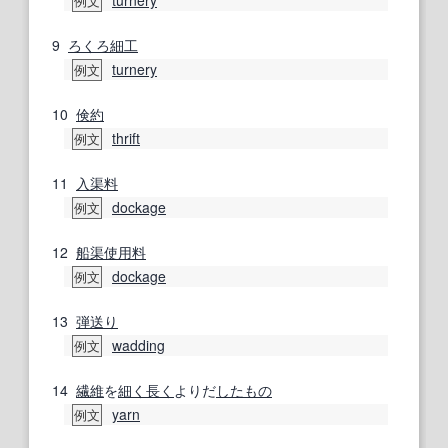
turnery
例文
9
ろくろ
細工
turnery
例文
10
倹約
thrift
例文
11
入渠
料
dockage
例文
12
船渠
使用料
dockage
例文
13
弾
送り
wadding
例文
14
繊維
を
細く長く
よりだ
したもの
yarn
例文