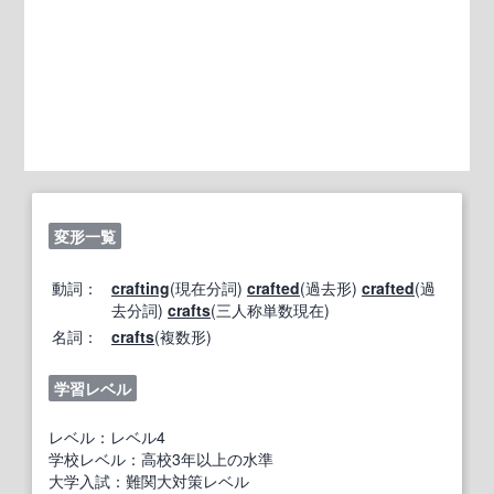
変形一覧
動詞：
crafting
(現在分詞)
crafted
(過去形)
crafted
(過
去分詞)
crafts
(三人称単数現在)
名詞：
crafts
(複数形)
学習レベル
レベル：レベル4
学校レベル：高校3年以上の水準
大学入試：難関大対策レベル