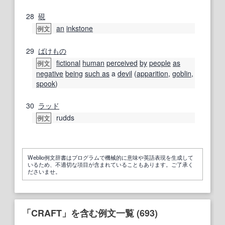
28
硯
an
inkstone
例文
29
ばけもの
fictional
human
perceived
by
people
as
例文
negative
being
such as
a
devil
(
apparition
,
goblin
,
spook
)
30
ラッド
rudds
例文
Weblio例文辞書はプログラムで機械的に意味や英語表現を生成して
いるため、不適切な項目が含まれていることもあります。ご了承く
ださいませ。
「CRAFT」を含む例文一覧 (693)