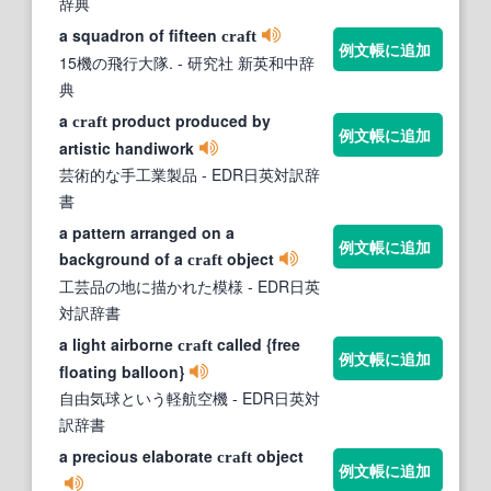
辞典
a squadron of fifteen
craft
例文帳に追加
15機の飛行大隊.
- 研究社 新英和中辞
典
a
product produced by
craft
例文帳に追加
artistic handiwork
芸術的な手工業製品
- EDR日英対訳辞
書
a pattern arranged on a
例文帳に追加
background of a
object
craft
工芸品の地に描かれた模様
- EDR日英
対訳辞書
a light airborne
called {free
craft
例文帳に追加
floating balloon}
自由気球という軽航空機
- EDR日英対
訳辞書
a precious elaborate
object
craft
例文帳に追加