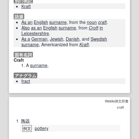
別の表記
Kraft
語源
As an
English
surname
, from the
noun
craft
.
Also
as an
English
surname
, from
Croft
in
Leicestershire
.
As a
German
,
Jewish
,
Danish
, and
Swedish
surname
, Americanized from
Kraft
.
固有名詞
Craft
A
surname
.
アナグラム
fract
Weblio例文辞書
craft
1
陶器
pottery
例文