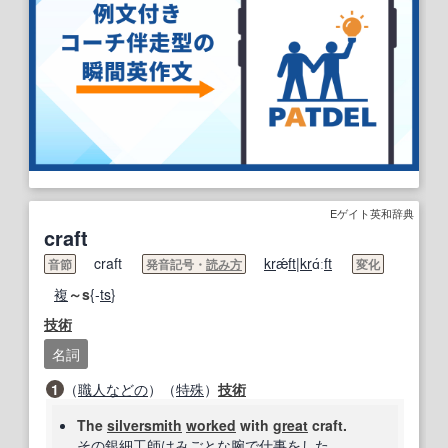
Eゲイト英和辞典
craft
craft
kr
ǽ
ft
|
kr
ɑ́ː
ft
音節
発音記号・
読み方
変化
複
～s
{-
ts
}
技術
名詞
1
（
職人
などの
）（
特殊
）
技術
The
silversmith
worked
with
great
craft.
その
銀細工師
は
みごとな
腕
で
仕事
をした