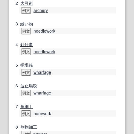
2
大弓
術
archery
例文
3
縫い物
needlework
例文
4
針仕事
needlework
例文
5
揚場
銭
wharfage
例文
6
波止場
税
wharfage
例文
7
角細工
hornwork
例文
8
刳物
細工