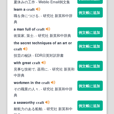
夏休みの工作
- Weblio Email例文集
learn a
craft
例文帳に追加
職を身につける.
- 研究社 新英和中辞
典
a man full of
craft
例文帳に追加
術策家, 策士.
- 研究社 新英和中辞典
the secret techniques of an art or
例文帳に追加
craft
技芸の秘訣
- EDR日英対訳辞書
with great
craft
例文帳に追加
見事な技術で, 器用に.
- 研究社 新英和
中辞典
workmen in the
craft
例文帳に追加
その職業の人々.
- 研究社 新英和中辞
典
a seaworthy
craft
例文帳に追加
耐航力のある船舶.
- 研究社 新英和中