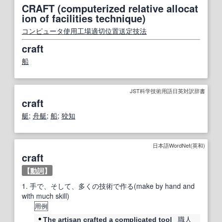
CRAFT (computerized relative allocat
ion of facilities technique)
コンピュータ
使用
工場
適切
位置
送
定
技法
craft
船
JST科学技術用語日英対訳辞書
craft
艇
;
舟艇
;
船
;
狡知
日本語WordNet(英和)
craft
【
動詞
】
1.
手で、そして、多くの技術で作る(make by hand and
with much skill)
用例
職人
The
artisan
crafted
a
complicated
tool