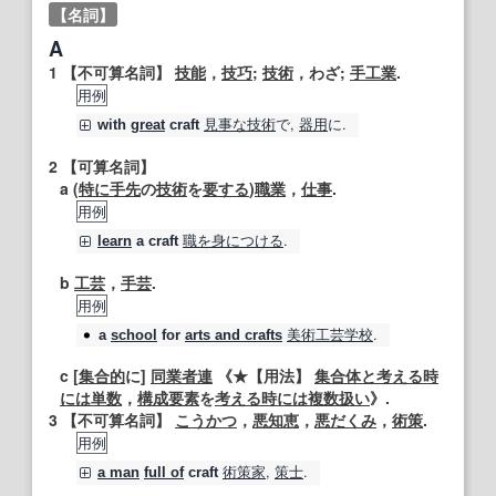
【名詞】
A
1
【不可算名詞】
技能
，
技巧
;
技術
，わざ;
手工業
.
用例
見事な
技術
で,
器用
に.
with
great
craft
2
【可算名詞】
a (
特に
手先
の
技術
を
要する
)
職業
，
仕事
.
用例
職
を身につける
.
learn
a
craft
b
工芸
，
手芸
.
用例
美術工芸
学校
.
a
school
for
arts and crafts
c [
集合的
に]
同業者
連
《★
【用法】
集合体
と考える
時
には
単数
，
構成要素
を
考える
時には
複数
扱い
》.
3
【不可算名詞】
こうかつ
，
悪知恵
，
悪だくみ
，
術策
.
用例
術策
家
,
策士
.
a man
full of
craft