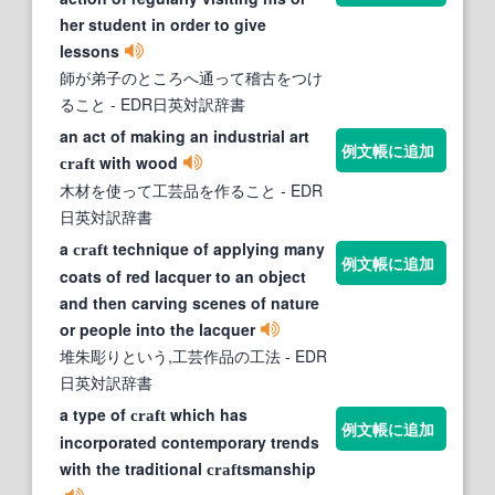
her student in order to give
lessons
師が弟子のところへ通って稽古をつけ
ること
- EDR日英対訳辞書
an act of making an industrial art
例文帳に追加
with wood
craft
木材を使って工芸品を作ること
- EDR
日英対訳辞書
a
technique of applying many
craft
例文帳に追加
coats of red lacquer to an object
and then carving scenes of nature
or people into the lacquer
堆朱彫りという,工芸作品の工法
- EDR
日英対訳辞書
a type of
which has
craft
例文帳に追加
incorporated contemporary trends
with the traditional
smanship
craft