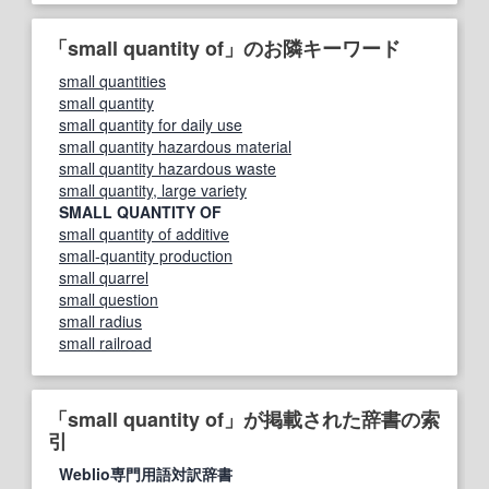
「small quantity of」のお隣キーワード
small quantities
small quantity
small quantity for daily use
small quantity hazardous material
small quantity hazardous waste
small quantity, large variety
SMALL QUANTITY OF
small quantity of additive
small‐quantity production
small quarrel
small question
small radius
small railroad
「small quantity of」が掲載された辞書の索
引
Weblio専門用語対訳辞書