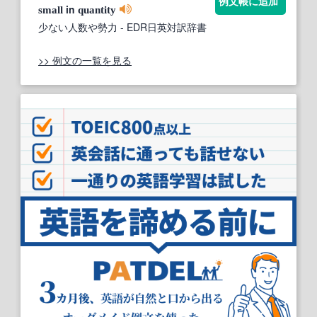
例文帳に追加
in
small
quantity
少ない人数や勢力
- EDR日英対訳辞書
>> 例文の一覧を見る