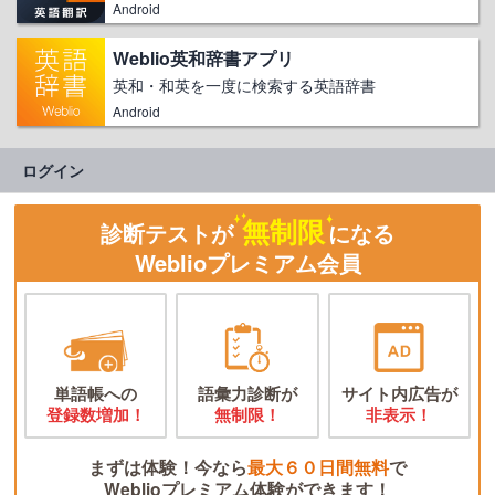
Android
Weblio英和辞書アプリ
英和・和英を一度に検索する英語辞書
Android
ログイン
無制限
診断テストが
になる
Weblioプレミアム会員
単語帳への
語彙力診断が
サイト内広告が
登録数増加！
無制限！
非表示！
まずは体験！今なら
最大６０日間無料
で
Weblioプレミアム体験ができます！