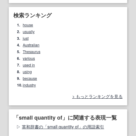
検索ランキング
1.
house
2.
usually
3.
just
4.
Australian
5.
Thesaurus
6.
various
7.
used in
8.
using
9.
because
10.
industry
もっとランキングを見る
「small quantity of」に関連する表現一覧
英和辞書の「small quantity of」の用語索引