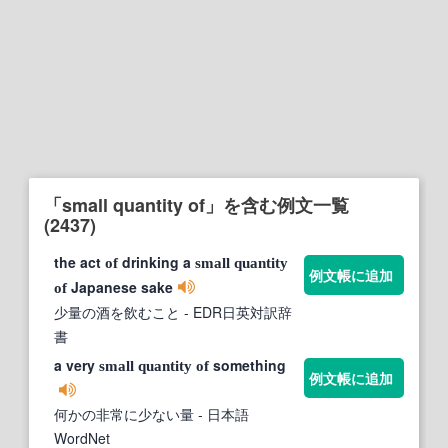
「small quantity of」を含む例文一覧
(2437)
the act
drinking a
of
small
quantity
例文帳に追加
Japanese sake
of
少量の酒を飲むこと
- EDR日英対訳辞
書
a very
something
small
quantity
of
例文帳に追加
何かの非常に少ない量
- 日本語
WordNet