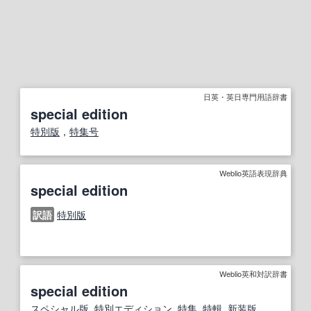
日英・英日専門用語辞書
special edition
特別版
，
特集号
Weblio英語表現辞典
special edition
訳語
特別版
Weblio英和対訳辞書
special edition
スペシャル
版
,
特別
エディション
,
特集
, 特輯,
新装
版