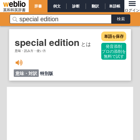
辞書
例文
診断
翻訳
単語帳
英和和英辞書
ログイン
単語
保存
を
special edition
とは
発音添削
意味・読み方・使い方
プロの添削を
無料で試す
意味・対訳
特別版