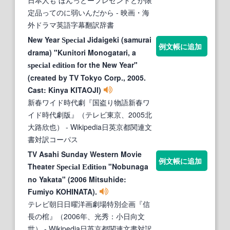
定品ってのに弱いんだから
- 映画・海
外ドラマ英語字幕翻訳辞書
New Year
Jidaigeki (samurai
Special
例文帳に追加
drama) "Kunitori Monogatari, a
for the New Year"
special
edition
(created by TV Tokyo Corp., 2005.
Cast: Kinya KITAOJI)
新春ワイド時代劇『国盗り物語新春ワ
イド時代劇版』（テレビ東京、2005北
大路欣也）
- Wikipedia日英京都関連文
書対訳コーパス
TV Asahi Sunday Western Movie
例文帳に追加
Theater
"Nobunaga
Special
Edition
no Yakata" (2006 Mitsuhide:
Fumiyo KOHINATA).
テレビ朝日日曜洋画劇場特別企画『信
長の棺』（2006年、光秀：小日向文
世）
- Wikipedia日英京都関連文書対訳