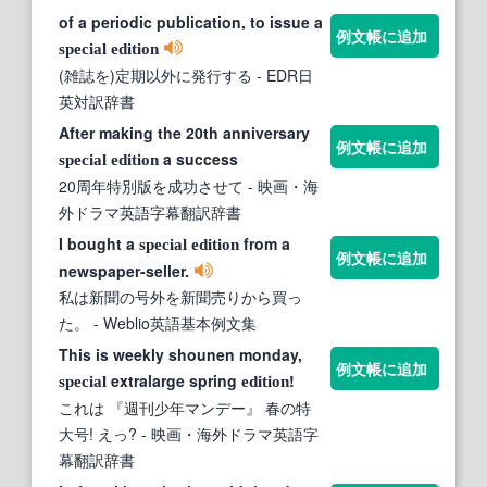
of a periodic publication, to issue a
例文帳に追加
special
edition
(雑誌を)定期以外に発行する
- EDR日
英対訳辞書
After making the 20th anniversary
例文帳に追加
a success
special
edition
20周年特別版を成功させて
- 映画・海
外ドラマ英語字幕翻訳辞書
I bought a
from a
special
edition
例文帳に追加
newspaper‐seller.
私は新聞の号外を新聞売りから買っ
た。
- Weblio英語基本例文集
This is weekly shounen monday,
例文帳に追加
extralarge spring
!
special
edition
これは 『週刊少年マンデー』 春の特
大号! えっ?
- 映画・海外ドラマ英語字
幕翻訳辞書