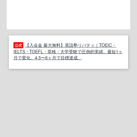
【入会金 最大無料】英語塾リバティ｜TOEIC・
公式
IELTS・TOEFL・英検・大学受験で圧倒的実績。最短1ヶ
月で変化、4.5〜6ヶ月で目標達成。