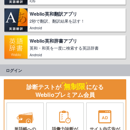
iOS
Weblio英和翻訳アプリ
2秒で翻訳、翻訳結果を話す！
Android
Weblio英和辞書アプリ
英和・和英を一度に検索する英語辞書
Android
ログイン
無制限
診断テストが
になる
Weblioプレミアム会員
単語帳への
語彙力診断が
サイト内広告が