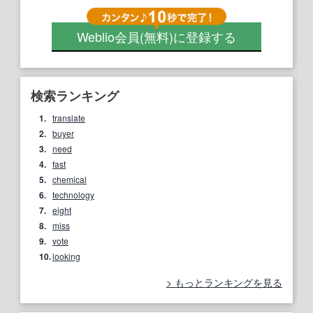
Weblio会員
(無料)
に登録する
検索ランキング
1.
translate
2.
buyer
3.
need
4.
fast
5.
chemical
6.
technology
7.
eight
8.
miss
9.
vote
10.
looking
もっとランキングを見る