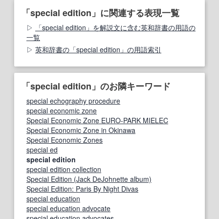
「special edition」に関連する表現一覧
「special edition」を解説文に含む英和辞書の用語の
一覧
英和辞書の「special edition」の用語索引
「special edition」のお隣キーワード
special echography procedure
special economic zone
Special Economic Zone EURO-PARK MIELEC
Special Economic Zone in Okinawa
Special Economic Zones
special ed
special edition
special edition collection
Special Edition (Jack DeJohnette album)
Special Edition: Paris By Night Divas
special education
special education advocate
special education advocates