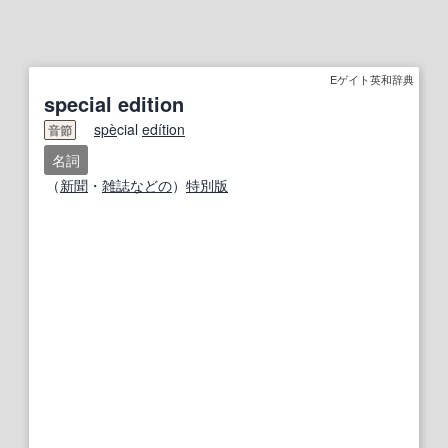
Eゲイト英和辞典
special edition
spe
̀cial
edi
tion
音節
名詞
（
新聞
・
雑誌
などの
）
特別版