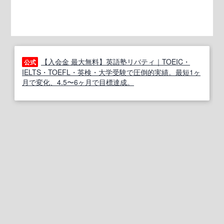
【入会金 最大無料】英語塾リバティ｜TOEIC・
公式
IELTS・TOEFL・英検・大学受験で圧倒的実績。最短1ヶ
月で変化、4.5〜6ヶ月で目標達成。