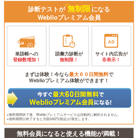
無制限
診断テストが
になる
Weblioプレミアム会員
単語帳への
語彙力診断が
サイト内広告が
登録数増加！
無制限！
非表示！
まずは体験！今なら
最大６０日間無料
で
Weblioプレミアム体験ができます！
※無料期間終了後、Weblioプレミアムサービスは自動的に解約されません。
※無料期間が終了すると月額330円(税込)が発生します。
無料会員になると使える機能が満載！