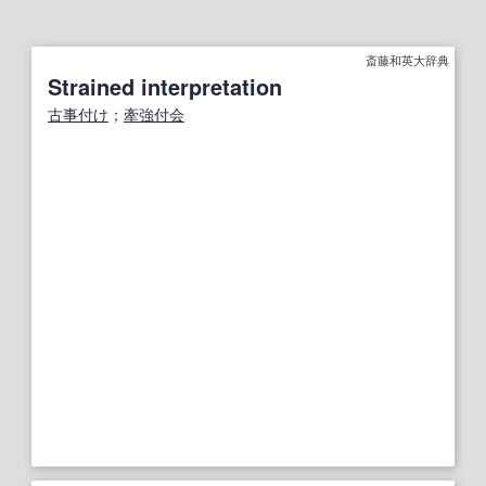
斎藤和英大辞典
Strained interpretation
古事付け
；
牽強付会