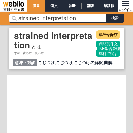
辞書
例文
診断
翻訳
単語帳
英和和英辞書
ログイン
strained interpreta
単語
保存
を
tion
瞬間英作文
とは
LINE学習管理
意味・読み方・使い方
無料で試す
意味・対訳
こじつけ,こじつけ,こじつけの解釈,曲解