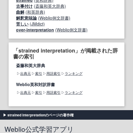
strained
(英和辞典)
古事付け
(斎藤和英大辞典)
曲解
(和英辞典)
解釈意味論
(Weblio例文辞書)
苦しい
(JMdict)
over-interpretation
(Weblio例文辞書)
「strained interpretation」が掲載された辞
書の索引
斎藤和英大辞典
出典元
索引
用語索引
ランキング
Weblio英和対訳辞書
出典元
索引
用語索引
ランキング
strained interpretationのページの著作権
Weblio公式学習アプリ