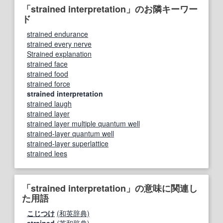
「strained interpretation」のお隣キーワー
ド
strained endurance
strained every nerve
Strained explanation
strained face
strained food
strained force
strained interpretation
strained laugh
strained layer
strained layer multiple quantum well
strained-layer quantum well
strained-layer superlattice
strained lees
「strained interpretation」の意味に関連し
た用語
こじつけ
(和英辞典)