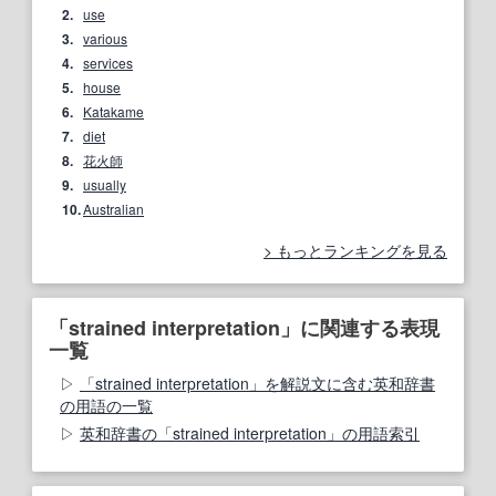
2.
use
3.
various
4.
services
5.
house
6.
Katakame
7.
diet
8.
花火師
9.
usually
10.
Australian
もっとランキングを見る
「strained interpretation」に関連する表現
一覧
「strained interpretation」を解説文に含む英和辞書
の用語の一覧
英和辞書の「strained interpretation」の用語索引