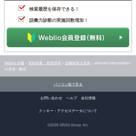
検索履歴を保存できる！
語彙力診断の実施回数増加！
Weblio 辞書
>
英和辞典・和英辞典
>
斎藤和英大辞典
>
strained interpretation
の意味・解説
パソコン版で見る
お問い合わせ
ヘルプ
会社情報
クッキー・アクセスデータについて
©2026 GRAS Group, Inc.