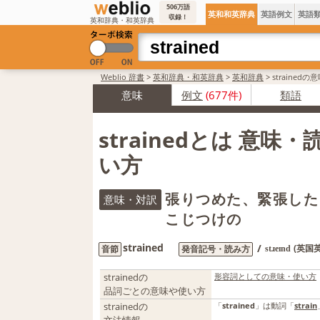
506万語
英和和英辞典
英語例文
英語
収録！
英和辞典・和英辞典
Weblio 辞書
>
英和辞典・和英辞典
>
英和辞典
>
strained
意味
例文
(677件)
類語
strainedとは 意味
い方
張りつめた、緊張した
意味・対訳
こじつけの
strained
/
(英国
音節
発音記号・読み方
stɹeɪnd
strainedの
形容詞としての意味・使い方
品詞ごとの意味や使い方
strainedの
「
strained
」は動詞「
strain