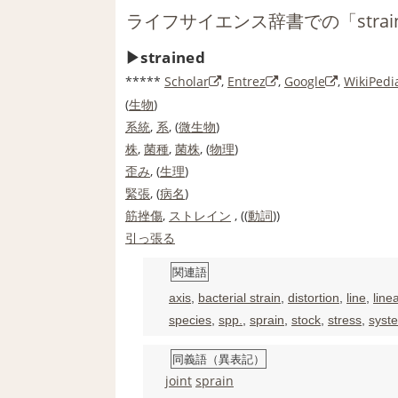
ライフサイエンス辞書での「strai
strained
*****
Scholar
,
Entrez
,
Google
,
WikiPedi
(
生物
)
系統
,
系
, (
微生物
)
株
,
菌種
,
菌株
, (
物理
)
歪み
, (
生理
)
緊張
, (
病名
)
筋挫傷
,
ストレイン
, ((
動詞
))
引っ張る
関連語
axis
,
bacterial strain
,
distortion
,
line
,
line
species
,
spp.
,
sprain
,
stock
,
stress
,
syst
同義語（異表記）
joint
sprain