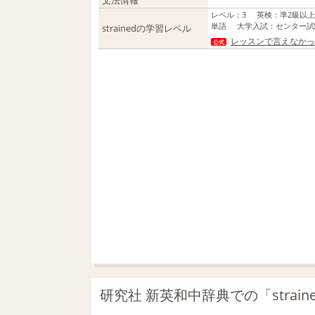
文法情報
レベル
：
3
英検
：
準2級以
単語
大学入試
：
センター試
strainedの学習レベル
レッスンで言えなかっ
公式
研究社 新英和中辞典での「strain