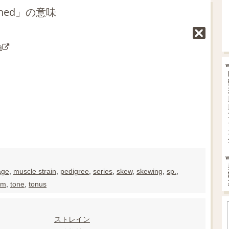
ned」の意味
a
age
,
muscle strain
,
pedigree
,
series
,
skew
,
skewing
,
sp.
,
em
,
tone
,
tonus
ストレイン