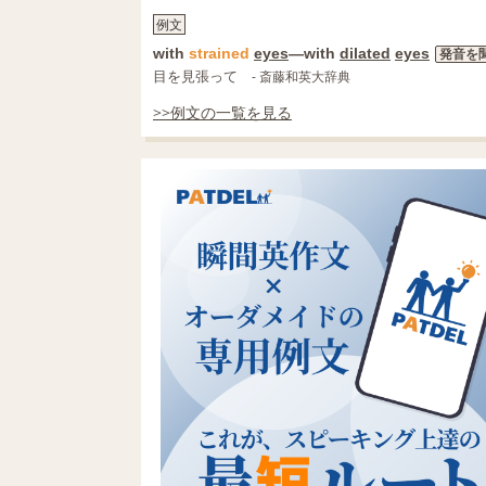
例文
with
strained
eyes
―with
dilated
eyes
発音を
目を見張って
- 斎藤和英大辞典
>>例文の一覧を見る