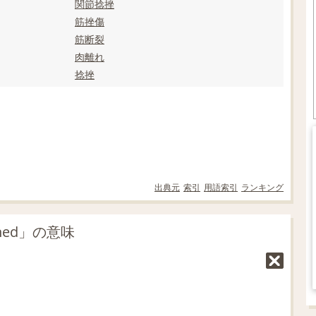
関節
捻挫
筋挫傷
筋断裂
肉離れ
捻挫
出典元
索引
用語索引
ランキング
ined」の意味