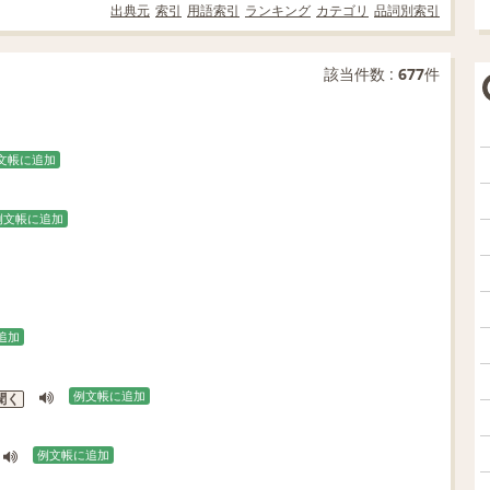
出典元
索引
用語索引
ランキング
カテゴリ
品詞別索引
該当件数 :
677
件
文帳に追加
例文帳に追加
追加
例文帳に追加
聞く
例文帳に追加