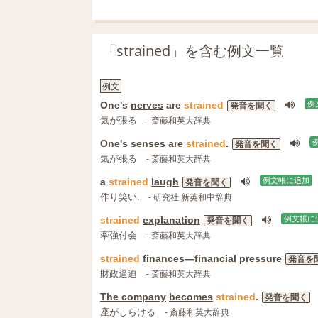
「strained」を含む例文一覧
例文
One's
nerves
are
strained
例
発音を聞く
気が張る
- 斎藤和英大辞典
One's
senses
are
strained
.
発音を聞く
気が張る
- 斎藤和英大辞典
a
strained
laugh
例文帳に追加
発音を聞く
作り笑い.
- 研究社 新英和中辞典
strained
explanation
例文帳に
発音を聞く
牽強付会
- 斎藤和英大辞典
strained
finances
―
financial
pressure
発音を
財政逼迫
- 斎藤和英大辞典
The company
becomes
strained
.
発音を聞く
座がしらける
- 斎藤和英大辞典