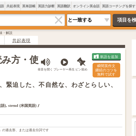
類語
共起表現
英単語帳
英語力診断
英語翻訳
オンライン英会話
英語コーチングを探す
の意味・解説
共起表現
・読み方・使
単語を追加
瞬間英作文
発音を聞く
プレーヤー再生
ピン留め
継続のコツを
無料で試す
、緊迫した、不自然な、わざとらしい、
,
/
英語)
(米国英語)
strend
」の過去形、または過去分詞です