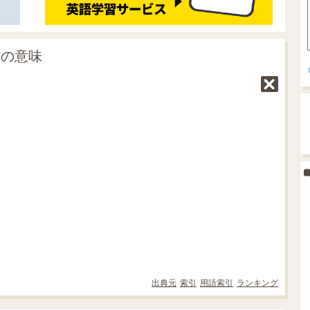
」の意味
出典元
索引
用語索引
ランキング