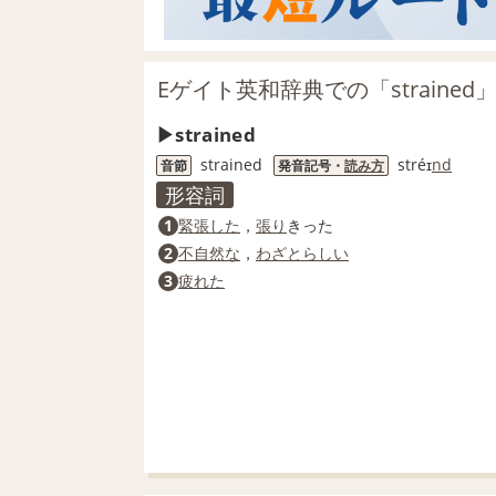
Eゲイト英和辞典での「strained
strained
strained
stréɪ
nd
音節
発音記号・
読み方
形容詞
1
緊張した
，
張り
きった
2
不自然な
，
わざとらしい
3
疲れた