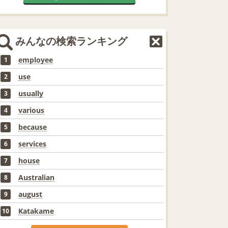
みんなの検索ランキング
employee
1
use
2
usually
3
various
4
because
5
services
6
house
7
Australian
8
august
9
Katakame
10