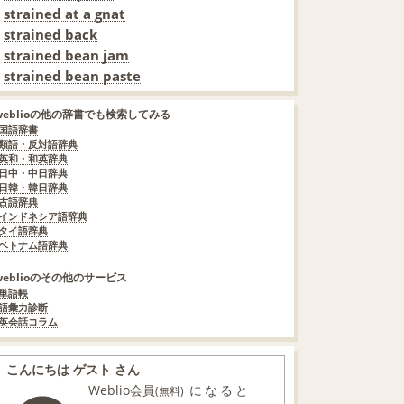
strained at a gnat
strained back
strained bean jam
strained bean paste
weblioの他の辞書でも検索してみる
国語辞書
類語・反対語辞典
英和・和英辞典
日中・中日辞典
日韓・韓日辞典
古語辞典
インドネシア語辞典
タイ語辞典
ベトナム語辞典
weblioのその他のサービス
単語帳
語彙力診断
英会話コラム
こんにちは ゲスト さん
Weblio会員
になると
(無料)