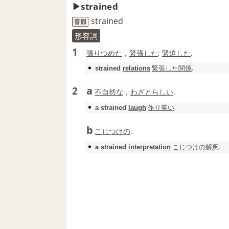
strained
strained
音節
形容詞
1
張りつめた
，
緊張した
;
緊迫した
.
緊張した
関係
.
strained
relations
a
2
不自然な
，
わざとらしい
.
作り笑い
.
a
strained
laugh
b
こじつけの
.
こじつけの
解釈
.
a
strained
interpretation