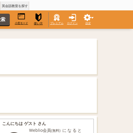
英会話教室を探す
小窓モード
プレミアム
ログイン
設定
使い方
こんにちは ゲスト さん
Weblio会員
になると
(無料)