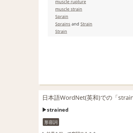
muscle rupture
muscle strain
Sprain
Sprains
and
Strain
Strain
日本語WordNet(英和)での「stra
strained
形容詞