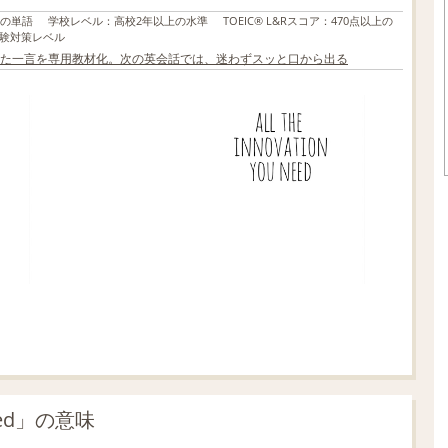
上の単語
学校レベル
：
高校2年以上の水準
TOEIC® L&Rスコア
：
470点以上の
験対策レベル
た一言を専用教材化。次の英会話では、迷わずスッと口から出る
ed」の意味