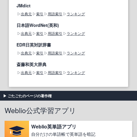
JMdict
出典元
索引
用語索引
ランキング
日本語WordNet(英和)
出典元
索引
用語索引
ランキング
EDR日英対訳辞書
出典元
索引
用語索引
ランキング
斎藤和英大辞典
出典元
索引
用語索引
ランキング
ごたごたのページの著作権
Weblio公式学習アプリ
Weblio英単語アプリ
自分だけの単語帳で英単語を暗記