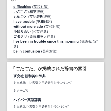
difficulties
(英和対訳)
いざこざ
(和英辞典)
もめごと
(英語表現辞典)
have trouble
(英和対訳)
without more ado
(英和対訳)
小競り合い
(和英辞典)
ゴタクサ
(斎藤和英大辞典)
I’ve been in trouble since this morning
(英語表現辞
典)
be in confusion
(英和対訳)
「ごたごた」が掲載された辞書の索引
研究社 新和英中辞典
出典元
索引
用語索引
ランキング
カテゴリ
ハイパー英語辞書
出典元
索引
用語索引
ランキング