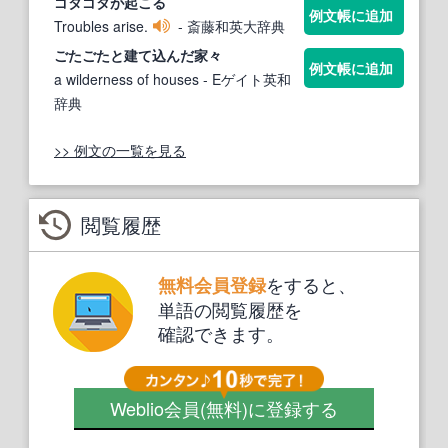
ゴタゴタ
が起こる
例文帳に追加
Troubles arise.
- 斎藤和英大辞典
ごたごた
と建て込んだ家々
例文帳に追加
a wilderness of houses
- Eゲイト英和
辞典
>> 例文の一覧を見る
閲覧履歴
をすると、
無料会員登録
単語の閲覧履歴を
確認できます。
Weblio会員
(無料)
に登録する