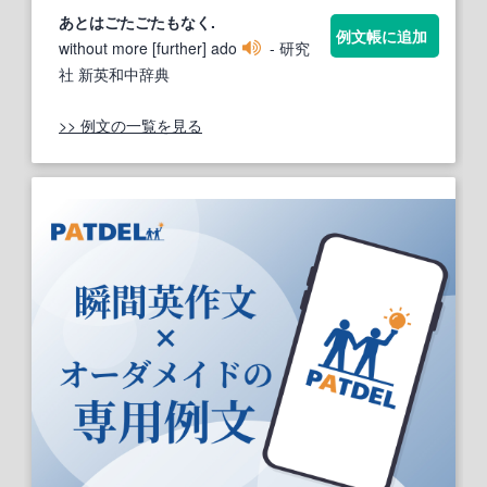
あとは
ごたごた
もなく.
例文帳に追加
without more [further] ado
- 研究
社 新英和中辞典
>> 例文の一覧を見る