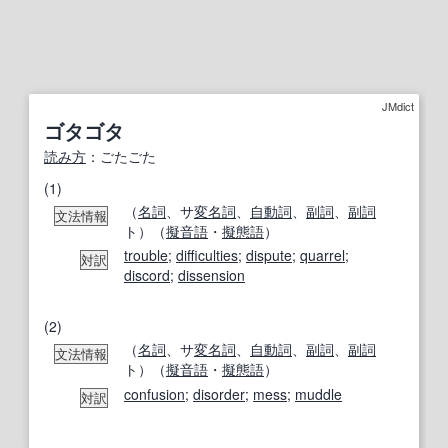
JMdict
ゴタゴタ
読み方
：ごたごた
(1)
（
名詞
、サ
変名
詞
、
自動詞
、
副詞
、
副詞
文法情報
ト）（
擬音語
・
擬態語
）
trouble
;
difficulties
;
dispute
;
quarrel
;
対訳
discord
;
dissension
(2)
（
名詞
、サ
変名
詞
、
自動詞
、
副詞
、
副詞
文法情報
ト）（
擬音語
・
擬態語
）
confusion
;
disorder
;
mess
;
muddle
対訳