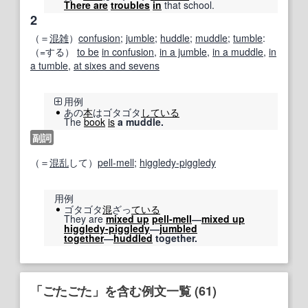
There are
troubles
in
that school.
2
（＝
混雑
）
confusion
;
jumble
;
huddle
;
muddle
;
tumble
:
（=する）
to be
in confusion
,
in a jumble
,
in a muddle
,
in
a tumble
,
at sixes and sevens
用例
あの
本
はゴタゴタ
している
The
book
is
a muddle.
副詞
（＝
混乱
して）
pell-mell
;
higgledy-piggledy
用例
ゴタゴタ
混
ざっ
ている
They are
mixed up
pell-mell
―
mixed up
higgledy-piggledy
―
jumbled
together
―
huddled
together.
「ごたごた」を含む例文一覧 (61)