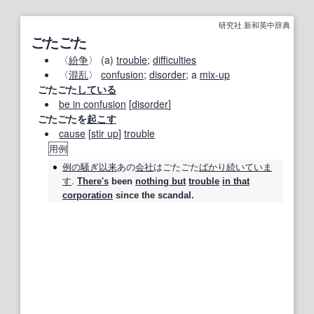
研究社 新和英中辞典
ごたごた
〈
紛争
〉 (a)
trouble
;
difficulties
〈
混乱
〉
confusion
;
disorder
; a
mix‐up
ごたごた
している
be in confusion
[
disorder
]
ごたごたを
起こす
cause
[
stir up
]
trouble
用例
例の
騒ぎ
以来
あの
会社
は
ごたごた
ばかり
続いて
いま
す
.
There's
been
nothing but
trouble
in that
corporation
since the scandal.