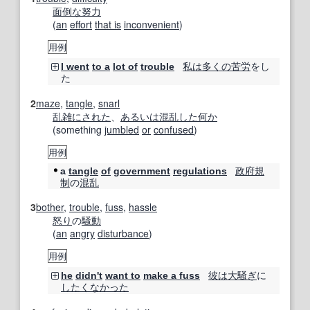
面倒な
努力
(
an
effort
that is
inconvenient
)
用例
私は
多くの
苦労
をし
I went
to a
lot of
trouble
た
2
maze
,
tangle
,
snarl
乱雑に
された
、
あるいは
混乱した
何か
(something
jumbled
or
confused
)
用例
政府規
a
tangle
of
government
regulations
制
の
混乱
3
bother
,
trouble
,
fuss
,
hassle
怒り
の
騒動
(
an
angry
disturbance
)
用例
彼は
大騒ぎ
に
he
didn't
want to
make a fuss
したく
なかった