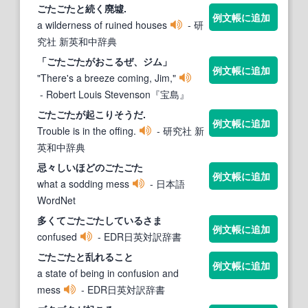
ごたごた
と続く廃墟.
例文帳に追加
a wilderness of ruined houses
- 研
究社 新英和中辞典
「
ごたごた
がおこるぜ、ジム」
例文帳に追加
"There's a breeze coming, Jim,"
- Robert Louis Stevenson『宝島』
ごたごた
が起こりそうだ.
例文帳に追加
Trouble is in the offing.
- 研究社 新
英和中辞典
忌々しいほどの
ごたごた
例文帳に追加
what a sodding mess
- 日本語
WordNet
多くて
ごたごた
しているさま
例文帳に追加
confused
- EDR日英対訳辞書
ごたごた
と乱れること
例文帳に追加
a state of being in confusion and
mess
- EDR日英対訳辞書