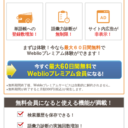
単語帳への
語彙力診断が
サイト内広告が
登録数増加！
無制限！
非表示！
まずは体験！今なら
最大６０日間無料
で
Weblioプレミアム体験ができます！
※無料期間終了後、Weblioプレミアムサービスは自動的に解約されません。
※無料期間が終了すると月額330円(税込)が発生します。
無料会員になると使える機能が満載！
検索履歴を保存できる！
語彙力診断の実施回数増加！