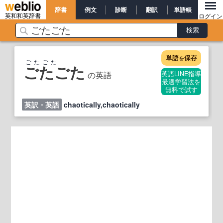
辞書
例文
診断
翻訳
単語帳
英和和英辞書
ログイン
単語
保存
を
ごたごた
ごたごた
の英語
英語LINE指導
最適学習法を
無料で試す
英訳・英語
chaotically,chaotically