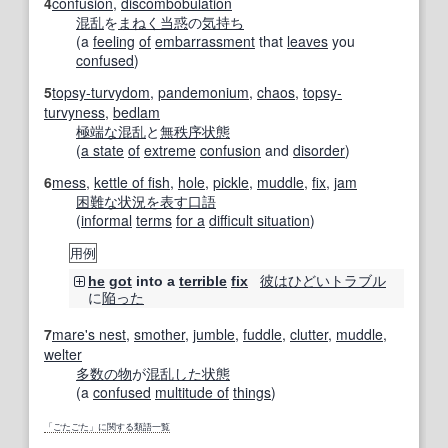
4
confusion
,
discombobulation
混乱
を
まねく
当惑
の
気持ち
(a
feeling
of
embarrassment
that
leaves
you
confused
)
5
topsy-turvydom
,
pandemonium
,
chaos
,
topsy-
turvyness
,
bedlam
極端な
混乱
と
無秩序状態
(
a state
of
extreme
confusion
and
disorder
)
6
mess
,
kettle of fish
,
hole
,
pickle
,
muddle
,
fix
,
jam
困難な状況
を表す
口語
(
informal
terms
for a
difficult situation
)
用例
彼は
ひどい
トラブル
he
got
into a
terrible
fix
に
陥った
7
mare's nest
,
smother
,
jumble
,
fuddle
,
clutter
,
muddle
,
welter
多数の
物
が
混乱した状態
(a
confused
multitude of
things
)
「ごたごた」に関する類語一覧