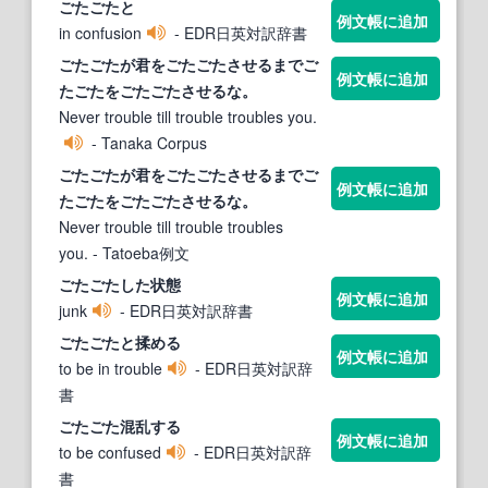
ごたごた
と
例文帳に追加
in confusion
- EDR日英対訳辞書
ごたごた
が君を
ごたごた
させるまで
ご
例文帳に追加
たごた
を
ごたごた
させるな。
Never trouble till trouble troubles you.
- Tanaka Corpus
ごたごた
が君を
ごたごた
させるまで
ご
例文帳に追加
たごた
を
ごたごた
させるな。
Never trouble till trouble troubles
you.
- Tatoeba例文
ごたごた
した状態
例文帳に追加
junk
- EDR日英対訳辞書
ごたごた
と揉める
例文帳に追加
to be in trouble
- EDR日英対訳辞
書
ごたごた
混乱する
例文帳に追加
to be confused
- EDR日英対訳辞
書