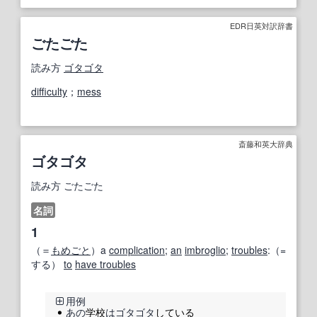
EDR日英対訳辞書
ごたごた
読み方
ゴタゴタ
difficulty
；
mess
斎藤和英大辞典
ゴタゴタ
読み方
ごたごた
名詞
1
（＝
もめごと
）a
complication
;
an
imbroglio
;
troubles
:（=
する）
to
have troubles
用例
あの
学校
はゴタゴタ
している