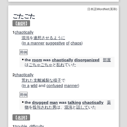
日本語WordNet(英和)
ごたごた
【
副詞
】
1
chaotically
混沌
を
連想させる
ように
(
in a manner
suggestive
of
chaos
)
用例
部屋
the
room
was
chaotically
disorganized
は
ごちゃごちゃ
と
乱れ
ていた
2
chaotically
荒れた
支離滅裂な
様子
で
(
in a
wild
and
confused
manner
)
用例
薬
the
drugged
man
was
talking
chaotically
物
を
投与
された
男
は、
混沌
と
話して
いた
【
名詞
】
1
trouble
,
difficulty