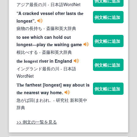
例文帳に追加
アジア最長の川
- 日本語WordNet
“A cracked vessel ofter lasts
the
例文帳に追加
longest”.
疵物の長持ち
- 斎藤和英大辞典
to see which can hold out
例文帳に追加
longest―play
waiting game
the
根比べする
- 斎藤和英大辞典
river in England
the
longest
例文帳に追加
イングランド最長の川
- 日本語
WordNet
farthest [longest] way about is
The
例文帳に追加
nearest way home.
the
急がば回(まわ)れ.
- 研究社 新和英中
辞典
>> 例文の一覧を見る