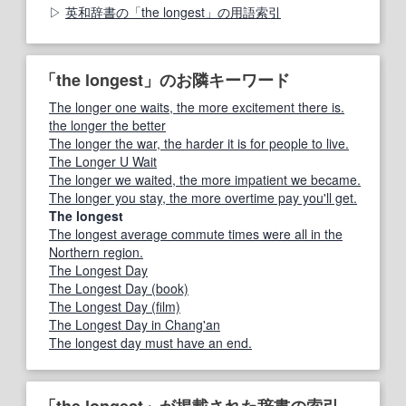
英和辞書の「the longest」の用語索引
「the longest」のお隣キーワード
The longer one waits, the more excitement there is.
the longer the better
The longer the war, the harder it is for people to live.
The Longer U Wait
The longer we waited, the more impatient we became.
The longer you stay, the more overtime pay you'll get.
The longest
The longest average commute times were all in the
Northern region.
The Longest Day
The Longest Day (book)
The Longest Day (film)
The Longest Day in Chang'an
The longest day must have an end.