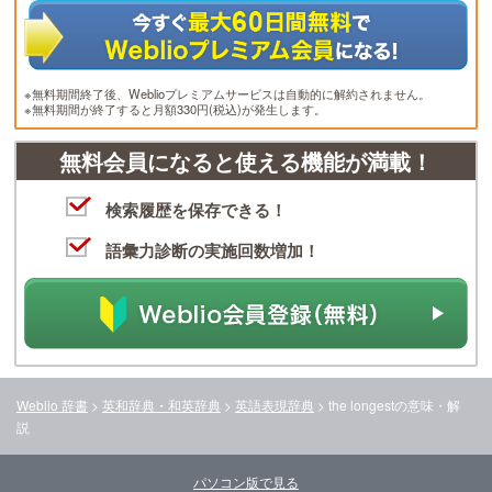
※無料期間終了後、Weblioプレミアムサービスは自動的に解約されません。
※無料期間が終了すると月額330円(税込)が発生します。
無料会員になると使える機能が満載！
検索履歴を保存できる！
語彙力診断の実施回数増加！
Weblio 辞書
>
英和辞典・和英辞典
>
英語表現辞典
>
the longest
の意味・解
説
パソコン版で見る