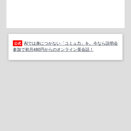
AIでは身につかない「コミュ力」を。今なら説明会
公式
参加で初月480円からのオンライン英会話！