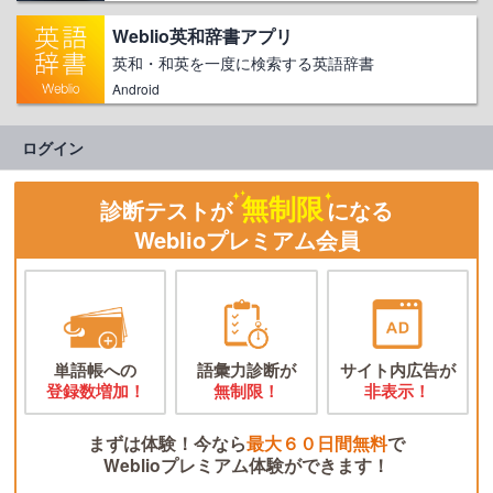
Weblio英和辞書アプリ
英和・和英を一度に検索する英語辞書
Android
ログイン
無制限
診断テストが
になる
Weblioプレミアム会員
単語帳への
語彙力診断が
サイト内広告が
登録数増加！
無制限！
非表示！
まずは体験！今なら
最大６０日間無料
で
Weblioプレミアム体験ができます！