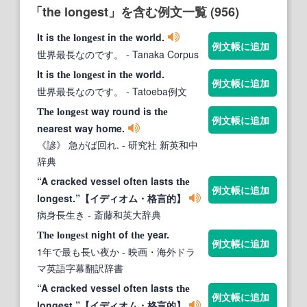
「the longest」を含む例文一覧 (956)
It is
in
world.
the
longest
the
例文帳に追加
世界最長なのです。
- Tanaka Corpus
It is
in
world.
the
longest
the
例文帳に追加
世界最長なのです。
- Tatoeba例文
way round is
The
longest
the
例文帳に追加
nearest way home.
《諺》 急がば回れ.
- 研究社 新英和中
辞典
“A cracked vessel often lasts
the
例文帳に追加
longest.”【イディオム・格言的】
病身長生き
- 斎藤和英大辞典
night of
year.
The
longest
the
例文帳に追加
1年で最も長い夜か
- 映画・海外ドラ
マ英語字幕翻訳辞書
“A cracked vessel often lasts
the
例文帳に追加
longest.”【イディオム・格言的】