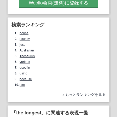
Weblio会員
(無料)
に登録する
検索ランキング
1.
house
2.
usually
3.
just
4.
Australian
5.
Thesaurus
6.
various
7.
used in
8.
using
9.
because
10.
use
もっとランキングを見る
「the longest」に関連する表現一覧