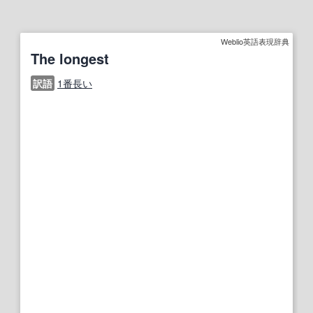
Weblio英語表現辞典
The longest
訳語
1番長い