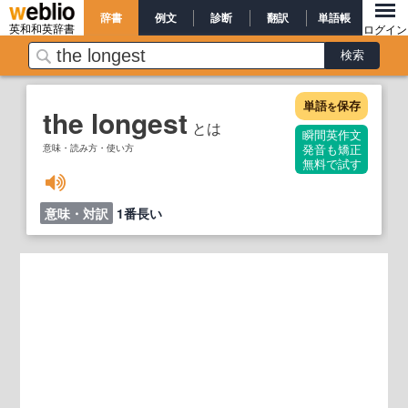
辞書
例文
診断
翻訳
単語帳
英和和英辞書
ログイン
単語
保存
を
the longest
とは
瞬間英作文
意味・読み方・使い方
発音も矯正
無料で試す
意味・対訳
1番長い