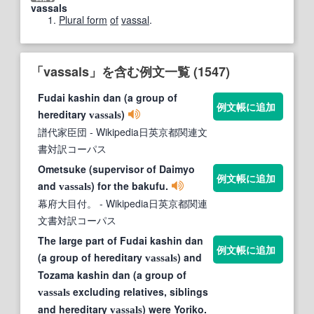
vassals
Plural form
of
vassal
.
「vassals」を含む例文一覧 (1547)
Fudai kashin dan (a group of
例文帳に追加
hereditary
)
vassals
譜代家臣団
- Wikipedia日英京都関連文
書対訳コーパス
Ometsuke (supervisor of Daimyo
例文帳に追加
and
) for the bakufu.
vassals
幕府大目付。
- Wikipedia日英京都関連
文書対訳コーパス
The large part of Fudai kashin dan
例文帳に追加
(a group of hereditary
) and
vassals
Tozama kashin dan (a group of
excluding relatives, siblings
vassals
and hereditary
) were Yoriko.
vassals