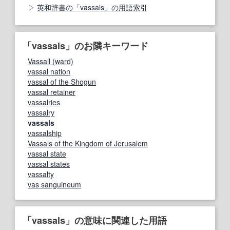
英和辞書の「vassals」の用語索引
「vassals」のお隣キーワード
Vassall (ward)
vassal nation
vassal of the Shogun
vassal retainer
vassalries
vassalry
vassals
vassalship
Vassals of the Kingdom of Jerusalem
vassal state
vassal states
vassalty
vas sanguineum
「vassals」の意味に関連した用語