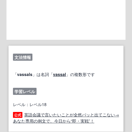
文法情報
「
vassals
」は名詞「
vassal
」の複数形です
学習レベル
レベル：レベル18
英語会議で言いたいことが全然パッと出てこない→
公式
あなた専用の例文で、今日から“即・実戦”！