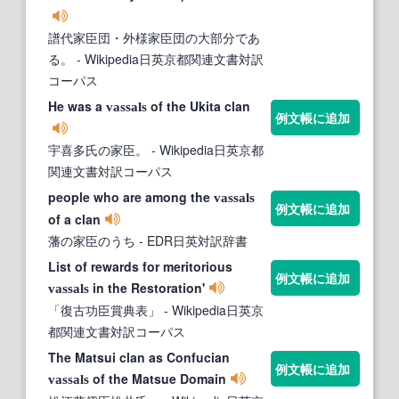
譜代家臣団・外様家臣団の大部分であ
る。
- Wikipedia日英京都関連文書対訳
コーパス
He was a
of the Ukita clan
vassals
例文帳に追加
宇喜多氏の家臣。
- Wikipedia日英京都
関連文書対訳コーパス
people who are among the
vassals
例文帳に追加
of a clan
藩の家臣のうち
- EDR日英対訳辞書
List of rewards for meritorious
例文帳に追加
in the Restoration'
vassals
「復古功臣賞典表」
- Wikipedia日英京
都関連文書対訳コーパス
The Matsui clan as Confucian
例文帳に追加
of the Matsue Domain
vassals