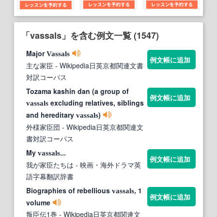
「vassals」を含む例文一覧 (1547)
Major
Vassals
例文帳に追加
主な家臣
- Wikipedia日英京都関連文書
対訳コーパス
Tozama kashin dan (a group of
例文帳に追加
excluding relatives, siblings
vassals
and hereditary
)
vassals
外様家臣団
- Wikipedia日英京都関連文
書対訳コーパス
My
...
vassals
例文帳に追加
我が家臣たちは
- 映画・海外ドラマ英
語字幕翻訳辞書
Biographies of rebellious
, 1
vassals
例文帳に追加
volume
叛臣伝1巻
- Wikipedia日英京都関連文