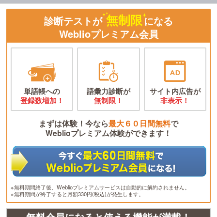
無制限
診断テストが
になる
Weblioプレミアム会員
単語帳への
語彙力診断が
サイト内広告が
登録数増加！
無制限！
非表示！
まずは体験！今なら
最大６０日間無料
で
Weblioプレミアム体験ができます！
※無料期間終了後、Weblioプレミアムサービスは自動的に解約されません。
※無料期間が終了すると月額330円(税込)が発生します。
無料会員になると使える機能が満載！