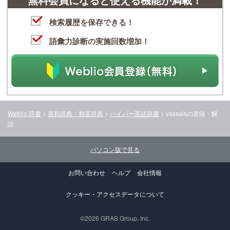
検索履歴を保存できる！
語彙力診断の実施回数増加！
Weblio 辞書
>
英和辞典・和英辞典
>
ハイパー英語辞書
>
vassals
の意味・解
説
パソコン版で見る
お問い合わせ
ヘルプ
会社情報
クッキー・アクセスデータについて
©2026 GRAS Group, Inc.