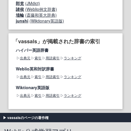
郎党
(JMdict)
諸侯
(Weblio例文辞書)
埴輪
(斎藤和英大辞典)
junshi
(Wiktionary英語版)
「vassals」が掲載された辞書の索引
ハイパー英語辞書
出典元
索引
用語索引
ランキング
Weblio英和対訳辞書
出典元
索引
用語索引
ランキング
Wiktionary英語版
出典元
索引
用語索引
ランキング
vassalsのページの著作権