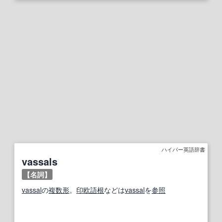
ハイパー英語辞書
vassals
【名詞】
vassal
の
複数形
。
印欧語
根
などは
vassal
を
参照