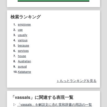
検索ランキング
1.
employee
2.
use
3.
usually
4.
various
5.
because
6.
services
7.
house
8.
Australian
9.
august
10.
Katakame
もっとランキングを見る
「vassals」に関連する表現一覧
「vassals」を解説文に含む英和辞書の用語の一覧