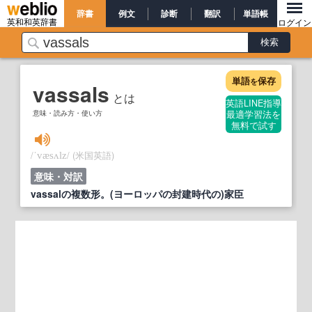
辞書
例文
診断
翻訳
単語帳
英和和英辞書
ログイン
単語
保存
を
vassals
とは
英語LINE指導
意味・読み方・使い方
最適学習法を
無料で試す
/
/
(米国英語)
ˈvæsʌlz
意味・対訳
vassalの複数形。(ヨーロッパの封建時代の)家臣