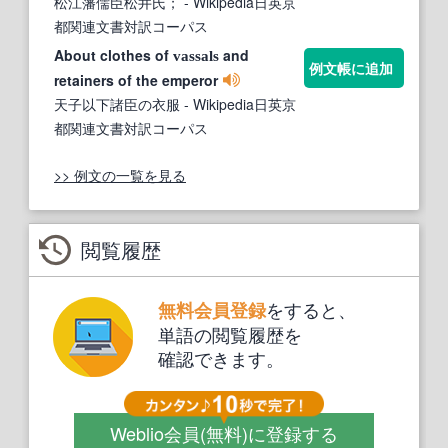
松江藩儒臣松井氏；
- Wikipedia日英京
都関連文書対訳コーパス
About clothes of
and
vassals
例文帳に追加
retainers of the emperor
天子以下諸臣の衣服
- Wikipedia日英京
都関連文書対訳コーパス
>> 例文の一覧を見る
閲覧履歴
をすると、
無料会員登録
単語の閲覧履歴を
確認できます。
Weblio会員
(無料)
に登録する