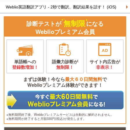
Weblio英語翻訳アプリ - 2秒で翻訳、翻訳結果を話す！ (iOS)
無制限
診断テストが
になる
Weblioプレミアム会員
単語帳への
語彙力診断が
サイト内広告が
登録数増加！
無制限！
非表示！
まずは体験！今なら
最大６０日間無料
で
Weblioプレミアム体験ができます！
※無料期間終了後、Weblioプレミアムサービスは自動的に解約されません。
※無料期間が終了すると月額330円(税込)が発生します。