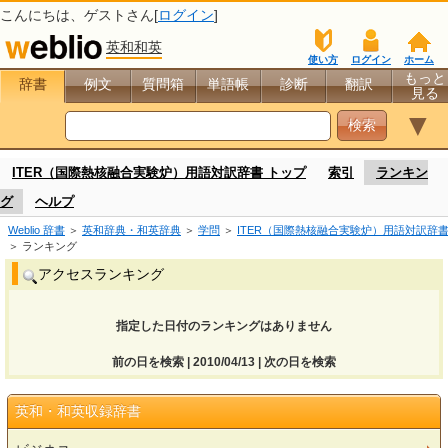
こんにちは、
ゲスト
さん[
ログイン
]
英和和英
使い方
ログイン
ホーム
もっと
辞書
例文
質問箱
単語帳
診断
翻訳
見る
▼
ITER（国際熱核融合実験炉）用語対訳辞書 トップ
索引
ランキン
グ
ヘルプ
Weblio 辞書
＞
英和辞典・和英辞典
＞
学問
＞
ITER（国際熱核融合実験炉）用語対訳辞
＞ ランキング
アクセスランキング
指定した日付のランキングはありません
前の日を検索 | 2010/04/13 | 次の日を検索
英和・和英収録辞書