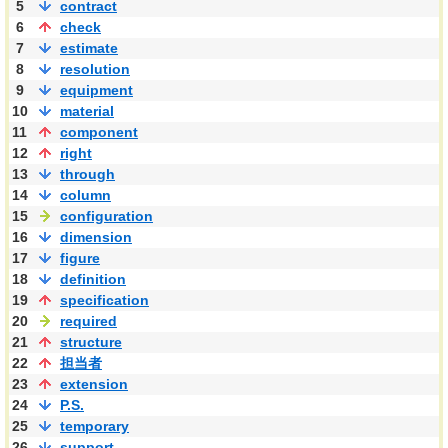
5
contract
6
check
7
estimate
8
resolution
9
equipment
10
material
11
component
12
right
13
through
14
column
15
configuration
16
dimension
17
figure
18
definition
19
specification
20
required
21
structure
22
担当者
23
extension
24
P.S.
25
temporary
26
support