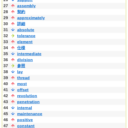
27
assembly
28
契約
29
approximately
30
詳細
31
absolute
32
tolerance
33
element
34
仕様
35
intermediate
36
division
37
参照
38
lay
39
thread
40
most
41
offset
42
revolution
43
penetration
44
internal
45
maintenance
46
positive
47
constant