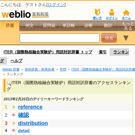
こんにちは、
ゲスト
さん[
ログイン
]
英和和英
使い方
ログイン
ホーム
もっと
辞書
例文
質問箱
単語帳
診断
翻訳
見る
▼
ITER（国際熱核融合実験炉）用語対訳辞書 トップ
索引
ランキン
グ
ヘルプ
Weblio 辞書
＞
英和辞典・和英辞典
＞
学問
＞
ITER（国際熱核融合実験炉）用語対訳辞
＞ ランキング
ITER（国際熱核融合実験炉）用語対訳辞書のアクセスランキン
グ
2013年2月20日のデイリーキーワードランキング
1
reference
2
確認
3
distribution
4
detail