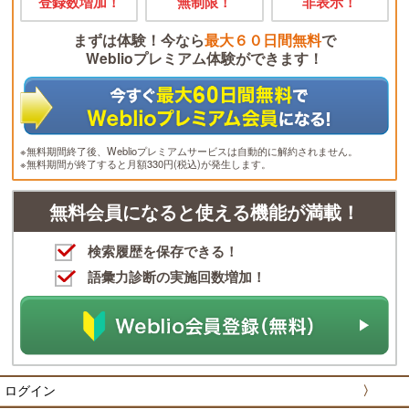
登録数増加！
無制限！
非表示！
まずは体験！今なら
最大６０日間無料
で
Weblioプレミアム体験ができます！
※無料期間終了後、Weblioプレミアムサービスは自動的に解約されません。
※無料期間が終了すると月額330円(税込)が発生します。
無料会員になると使える機能が満載！
検索履歴を保存できる！
語彙力診断の実施回数増加！
ログイン
〉