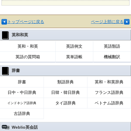
トップページに戻る
ページ上部に戻る
英和和英
英和・和英
英語例文
英語類語
英語の質問箱
英単語帳
機械翻訳
辞書
辞書
類語辞典
英和・和英辞典
日中・中日辞典
日韓・韓日辞典
フランス語辞典
タイ語辞典
ベトナム語辞典
インドネシア語辞典
古語辞典
Weblio英会話